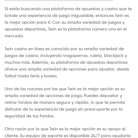
Si estás buscando una plataforma de apuestas y casino que te
brinde una experiencia de juego inigualable, entonces 1win es
la mejor opción para ti. Con su amplia variedad de juegos y
apuestas deportivas, 1win es la plataforma número uno en el
mercado.
1win casino en línea es conocido por su amplia variedad de
juegos de casino, incluyendo tragaperras, ruleta, blackjack y
muchos más. Además, su plataforma de apuestas deportivas
ofrece una amplia variedad de opciones para apostar, desde
fútbol hasta tenis y boxeo.
Una de las razones por las que 1win es la mejor opción es su
amplia variedad de opciones de pago. Puedes depositar y
retirar fondos de manera segura y rápida, lo que te permite
disfrutar de tu experiencia de juego sin preocuparte por la
seguridad de tus fondos.
Otra razón por la que 1win es la mejor opción es su apoyo al
cliente. Su equipo de soporte es disponible 24/7 para ayudarte