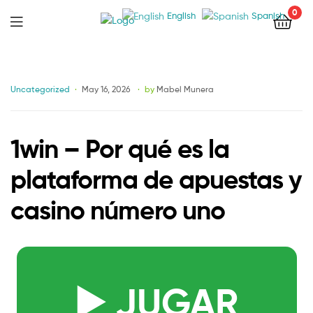
0
English
Spanish
Menu
Categories
Uncategorized
May 16, 2026
by
Mabel Munera
1win – Por qué es la
plataforma de apuestas y
casino número uno
▶️ JUGAR