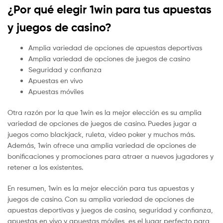
¿Por qué elegir 1win para tus apuestas
y juegos de casino?
Amplia variedad de opciones de apuestas deportivas
Amplia variedad de opciones de juegos de casino
Seguridad y confianza
Apuestas en vivo
Apuestas móviles
Otra razón por la que 1win es la mejor elección es su amplia
variedad de opciones de juegos de casino. Puedes jugar a
juegos como blackjack, ruleta, video poker y muchos más.
Además, 1win ofrece una amplia variedad de opciones de
bonificaciones y promociones para atraer a nuevos jugadores y
retener a los existentes.
En resumen, 1win es la mejor elección para tus apuestas y
juegos de casino. Con su amplia variedad de opciones de
apuestas deportivas y juegos de casino, seguridad y confianza,
apuestas en vivo y apuestas móviles, es el lugar perfecto para