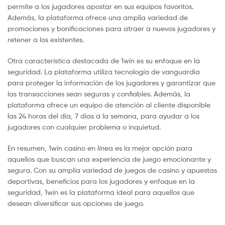
permite a los jugadores apostar en sus equipos favoritos.
Además, la plataforma ofrece una amplia variedad de
promociones y bonificaciones para atraer a nuevos jugadores y
retener a los existentes.
Otra característica destacada de 1win es su enfoque en la
seguridad. La plataforma utiliza tecnología de vanguardia
para proteger la información de los jugadores y garantizar que
las transacciones sean seguras y confiables. Además, la
plataforma ofrece un equipo de atención al cliente disponible
las 24 horas del día, 7 días a la semana, para ayudar a los
jugadores con cualquier problema o inquietud.
En resumen, 1win casino en línea es la mejor opción para
aquellos que buscan una experiencia de juego emocionante y
segura. Con su amplia variedad de juegos de casino y apuestas
deportivas, beneficios para los jugadores y enfoque en la
seguridad, 1win es la plataforma ideal para aquellos que
desean diversificar sus opciones de juego.