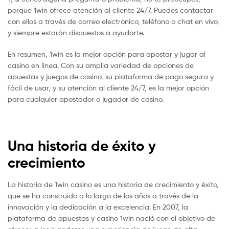
porque 1win ofrece atención al cliente 24/7. Puedes contactar
con ellos a través de correo electrónico, teléfono o chat en vivo,
y siempre estarán dispuestos a ayudarte.
En resumen, 1win es la mejor opción para apostar y jugar al
casino en línea. Con su amplia variedad de opciones de
apuestas y juegos de casino, su plataforma de pago segura y
fácil de usar, y su atención al cliente 24/7, es la mejor opción
para cualquier apostador o jugador de casino.
Una historia de éxito y
crecimiento
La historia de 1win casino es una historia de crecimiento y éxito,
que se ha construido a lo largo de los años a través de la
innovación y la dedicación a la excelencia. En 2007, la
plataforma de apuestas y casino 1win nació con el objetivo de