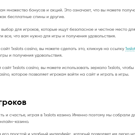
кам множество бонусов и акций. Это означает, что вы можете полу
как бесплатные спины и другие.
ый выбор для игроков, которые ищут безопасное и честное место для
ти все, что вам нужно для игры и получения удовольствия.
сайт 1xslots casino, вы можете сделать это, кликнув на ссылку
1xsl
игры и получения удовольствия.
айт 1xslots casino, вы можете использовать зеркало 1xslots, чтобы 
sino, которое позволяет игрокам войти на сайт и играть в игры.
гроков
 и счастье, играя в 1xslots казино. Именно поэтому мы собрали дл
онлайн-казино.
за его простой и удобный интерфейс, который позволяет им легко н