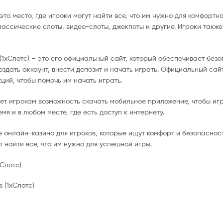
это место, где игроки могут найти все, что им нужно для комфортн
лассические слоты, видео-слоты, джекпоты и другие. Игроки также
 (1хСлотс) – это его официальный сайт, который обеспечивает без
оздать аккаунт, внести депозит и начать играть. Официальный сайт
ций, чтобы помочь им начать играть.
агает игрокам возможность скачать мобильное приложение, чтобы и
мя и в любом месте, где есть доступ к интернету.
шее онлайн-казино для игроков, которые ищут комфорт и безопаснос
ут найти все, что им нужно для успешной игры.
хСлотс)
 (1хСлотс)