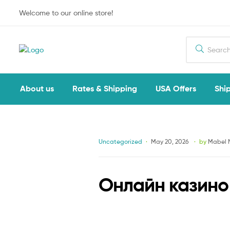
Welcome to our online store!
Search
for:
About us
Rates & Shipping
USA Offers
Ship
Categories
Uncategorized
May 20, 2026
by
Mabel 
Онлайн казино 