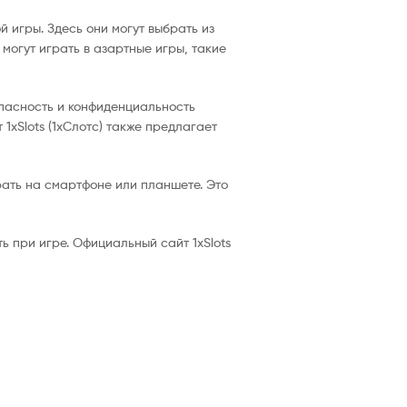
ой игры. Здесь они могут выбрать из
 могут играть в азартные игры, такие
опасность и конфиденциальность
 1xSlots (1хСлотс) также предлагает
грать на смартфоне или планшете. Это
ть при игре. Официальный сайт 1xSlots