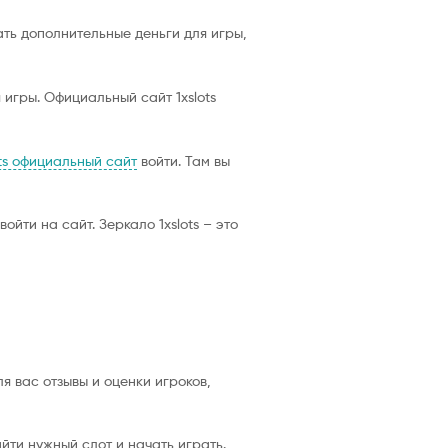
чать дополнительные деньги для игры,
 игры. Официальный сайт 1xslots
ots официальный сайт
войти. Там вы
войти на сайт. Зеркало 1xslots – это
я вас отзывы и оценки игроков,
айти нужный слот и начать играть.