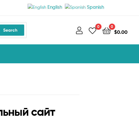
English
Spanish
0
0
Search
$
0.00
альный сайт