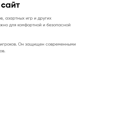
 сайт
в, азартных игр и других
нужно для комфортной и безопасной
ь игроков. Он защищен современными
ов.