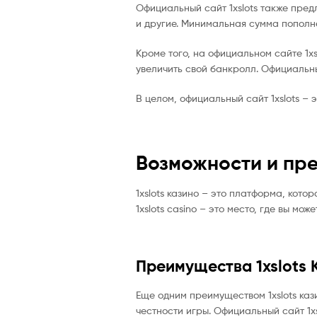
Официальный сайт 1xslots также пред
и другие. Минимальная сумма пополне
Кроме того, на официальном сайте 1x
увеличить свой банкролл. Официальны
В целом, официальный сайт 1xslots – 
Возможности и пре
1xslots казино – это платформа, кот
1xslots casino – это место, где вы мо
Преимущества 1xslots 
Еще одним преимуществом 1xslots кази
честности игры. Официальный сайт 1xs