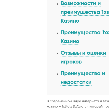
Возможности и
преимущества 1xs
Казино
Преимущества 1xs
Казино
Отзывы и оценки
игроков
Преимущества и
недостатки
В современном мире интернета и техн
казино – 1xSlots (1хСлотс), который 