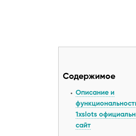
Содержимое
Описание и
функциональност
1xslots официаль
сайт