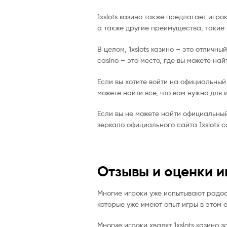
1xslots казино также предлагает игро
а также другие преимущества, такие 
В целом, 1xslots казино – это отличн
casino – это место, где вы можете най
Если вы хотите войти на официальный 
можете найти все, что вам нужно для 
Если вы не можете найти официальный с
зеркало официального сайта 1xslots ca
Отзывы и оценки и
Многие игроки уже испытывают радость
которые уже имеют опыт игры в этом 
Многие игроки хвалят 1xslots казино 