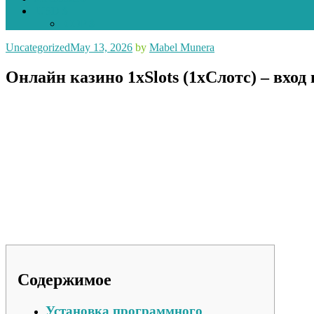
USD $
COP $
Categories
Uncategorized
May 13, 2026
by
Mabel Munera
Онлайн казино 1xSlots (1хСлотс) – вход
Содержимое
Установка программного