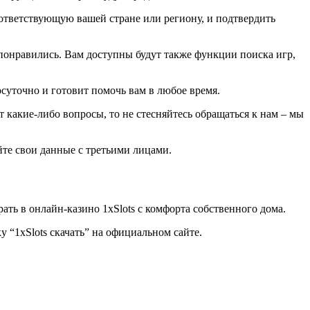
оответствующую вашей стране или региону, и подтвердить
 понравились. Вам доступны будут также функции поиска игр,
осуточно и готовит помочь вам в любое время.
т какие-либо вопросы, то не стесняйтесь обращаться к нам – мы
яйте свои данные с третьими лицами.
ть в онлайн-казино 1xSlots с комфорта собственного дома.
у “1xSlots скачать” на официальном сайте.