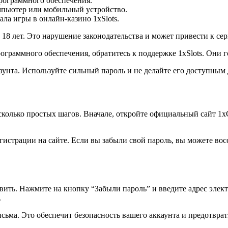
рограммного обеспечения.
омпьютер или мобильный устройство.
ала игры в онлайн-казино 1xSlots.
и 18 лет. Это нарушение законодательства и может привести к се
ограммного обеспечения, обратитесь к поддержке 1xSlots. Они г
аунта. Используйте сильный пароль и не делайте его доступным 
колько простых шагов. Вначале, откройте официальный сайт 1х
егистрации на сайте. Если вы забыли свой пароль, вы можете вос
равить. Нажмите на кнопку “Забыли пароль” и введите адрес эле
.
исьма. Это обеспечит безопасность вашего аккаунта и предотвра