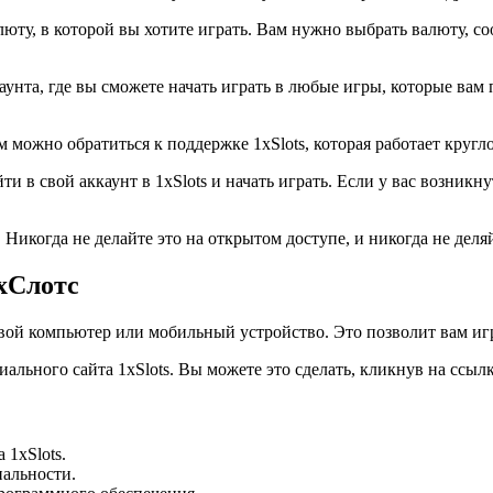
люту, в которой вы хотите играть. Вам нужно выбрать валюту, с
аунта, где вы сможете начать играть в любые игры, которые вам
 можно обратиться к поддержке 1xSlots, которая работает кругл
 в свой аккаунт в 1xSlots и начать играть. Если у вас возникну
 Никогда не делайте это на открытом доступе, и никогда не дел
хСлотс
вой компьютер или мобильный устройство. Это позволит вам игра
ального сайта 1xSlots. Вы можете это сделать, кликнув на ссылк
 1xSlots.
альности.