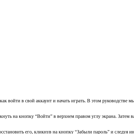
, как войти в свой аккаунт и начать играть. В этом руководстве 
кнуть на кнопку “Войти” в верхнем правом углу экрана. Затем 
восстановить его, кликнув на кнопку “Забыли пароль” и следуя 