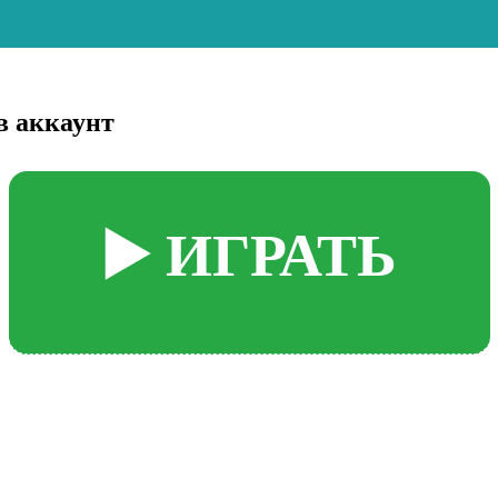
 в аккаунт
▶️ ИГРАТЬ