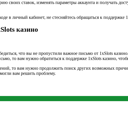
рию своих ставок, изменять параметры аккаунта и получать дос
оде в личный кабинет, не стесняйтесь обращаться к поддержке 
Slots казино
бедиться, что вы не пропустили важное письмо от 1xSlots казин
сьмо, то вам нужно обратиться к поддержке 1xSlots казино, что
ений, то вам нужно продолжить поиск других возможных причин
омогли вам решить проблему.