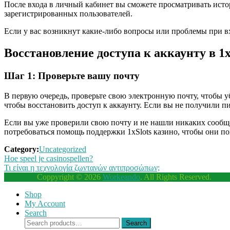
После входа в личный кабинет вы сможете просматривать исто
зарегистрированных пользователей.
Если у вас возникнут какие-либо вопросы или проблемы при вх
Восстановление доступа к аккаунту в 1x
Шаг 1: Проверьте вашу почту
В первую очередь, проверьте свою электронную почту, чтобы у
чтобы восстановить доступ к аккаунту. Если вы не получили пи
Если вы уже проверили свою почту и не нашли никаких сообщ
потребоваться помощь поддержки 1xSlots казино, чтобы они п
Category:
Uncategorized
Post
Previous
Hoe speel je casinospellen?
post:
Next
Τι είναι η τεχνολογία ζωντανών αντιπροσώπων;
navigation
post:
Coppyright © 2026
Workeando
. All Rights Reserved.
Shop
My Account
Search
Search
Search