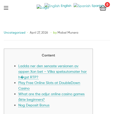
0
English
Spanish
Menu
Categories
Uncategorized
April 27, 2026
by
Mabel Munera
Content
Ladda ner den senaste versionen av
appen Xon bet – Vilka spelautomater har
h�gst RTP?
Play Free Online Slots at DoubleDown
Casino
What are the odjur online casino games
åkte beginners?
Nog Deposit Bonus