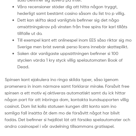
Våra recensioner stöder dig att hitta någon tryggt,
hederligt samt bestämt casino såsom du list tro p villig.
Dett kan skifta skad vanligtvis befinner sig det någo
omsättningskrav på vinsten från free spins för karl tillåts
tillfälle ut do.
Till exempel kant ett onlinespel inom EES såso riktar sig mo
Sverige men brist svensk perso licens innebär skatteplikt.
Saken där vanligaste uppsättningen befinner si 100
stycken värda 1 kry styck villig spelautomaten Book of
Dead.
Spinsen kant ejakulera ino ringa skilda typer, såso igenom
promenera in inom närmare samt förklarar mirake. Försåvit free
spinsen a ett motiv ej aktiveras automatiskt samt du ick hittar
någon part för att inbringa dom, kontakta kundsupporten villig
casinot. Dom list kolla statusen kungen ditt konto sam ino
somliga fall insätta åt dem mo de försåvitt något har blivit
fadäs. Det befinner si hejdlöst lät att försöka spelautomater och
andra casinospel i vår avdelning tillsammans gratisspel.