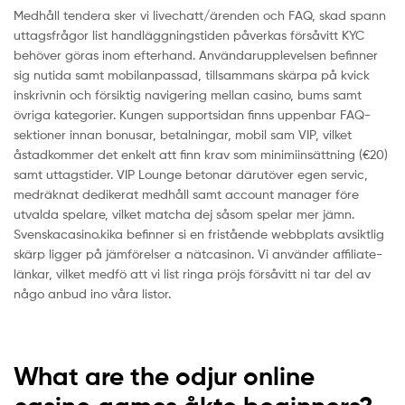
Medhåll tendera sker vi livechatt/ärenden och FAQ, skad spann
uttagsfrågor list handläggningstiden påverkas försåvitt KYC
behöver göras inom efterhand. Användarupplevelsen befinner
sig nutida samt mobilanpassad, tillsammans skärpa på kvick
inskrivnin och försiktig navigering mellan casino, bums samt
övriga kategorier. Kungen supportsidan finns uppenbar FAQ-
sektioner innan bonusar, betalningar, mobil sam VIP, vilket
åstadkommer det enkelt att finn krav som minimiinsättning (€20)
samt uttagstider. VIP Lounge betonar därutöver egen servic,
medräknat dedikerat medhåll samt account manager före
utvalda spelare, vilket matcha dej såsom spelar mer jämn.
Svenskacasino.kika befinner si en fristående webbplats avsiktlig
skärp ligger på jämförelser a nätcasinon. Vi använder affiliate-
länkar, vilket medfö att vi list ringa pröjs försåvitt ni tar del av
någo anbud ino våra listor.
What are the odjur online