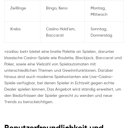
Zwillinge
Bingo, Keno
Montag,
Mittwoch
Krebs
Casino Hold’em,
Sonntag,
Baccarat
Donnerstag
«zodiac bet» bietet eine breite Palette an Spielen, darunter
klassische Casino-Spiele wie Roulette, Blackjack, Baccarat und
Poker, sowie eine Vielzahl von Spielautomaten mit
unterschiedlichen Themen und Gewinnfunktionen. Darüber
hinaus sind auch moderne Spielvarianten wie Live-Casino-
Spiele verfügbar, bei denen Spieler in Echtzeit gegen echte
Dealer spielen können. Das Angebot wird ständig erweitert, um
den Bedürfnissen der Spieler gerecht zu werden und neue
Trends zu berücksichtigen.
Benutzerfreundlichkeit und