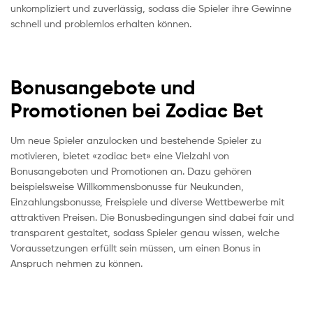
unkompliziert und zuverlässig, sodass die Spieler ihre Gewinne
schnell und problemlos erhalten können.
Bonusangebote und
Promotionen bei Zodiac Bet
Um neue Spieler anzulocken und bestehende Spieler zu
motivieren, bietet «zodiac bet» eine Vielzahl von
Bonusangeboten und Promotionen an. Dazu gehören
beispielsweise Willkommensbonusse für Neukunden,
Einzahlungsbonusse, Freispiele und diverse Wettbewerbe mit
attraktiven Preisen. Die Bonusbedingungen sind dabei fair und
transparent gestaltet, sodass Spieler genau wissen, welche
Voraussetzungen erfüllt sein müssen, um einen Bonus in
Anspruch nehmen zu können.