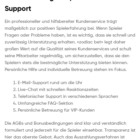
Support
Ein professioneller und hilfsbereiter Kundenservice trägt
maßgeblich zur positiven Spielerfahrung bei. Wenn Spieler
Fragen oder Probleme haben, ist es wichtig, dass sie schnell und
zuverlässig Unterstützung erhalten. «zodiac bet» legt daher
großen Wert auf die Qualität seines Kundenservices und schult
seine Mitarbeiter regelmäßig, um sicherzustellen, dass sie den
Spielern stets die bestmögliche Unterstützung bieten können.
Persönliche Hilfe und individuelle Betreuung stehen im Fokus.
E-Mail-Support rund um die Uhr
Live-Chat mit schnellen Reaktionszeiten
Telefonischer Support in verschiedenen Sprachen
Umfangreiche FAQ-Sektion
Persönliche Betreuung für VIP-Kunden
Die AGBs und Bonusbedingungen sind klar und verständlich
formuliert und jederzeit für die Spieler einsehbar. Transparenz ist
hier das oberste Gebot. Auch das Auszahlungsverfahren ist