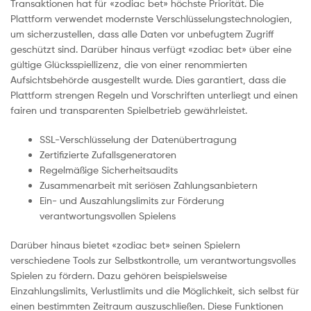
Transaktionen hat für «zodiac bet» höchste Priorität. Die
Plattform verwendet modernste Verschlüsselungstechnologien,
um sicherzustellen, dass alle Daten vor unbefugtem Zugriff
geschützt sind. Darüber hinaus verfügt «zodiac bet» über eine
gültige Glücksspiellizenz, die von einer renommierten
Aufsichtsbehörde ausgestellt wurde. Dies garantiert, dass die
Plattform strengen Regeln und Vorschriften unterliegt und einen
fairen und transparenten Spielbetrieb gewährleistet.
SSL-Verschlüsselung der Datenübertragung
Zertifizierte Zufallsgeneratoren
Regelmäßige Sicherheitsaudits
Zusammenarbeit mit seriösen Zahlungsanbietern
Ein- und Auszahlungslimits zur Förderung
verantwortungsvollen Spielens
Darüber hinaus bietet «zodiac bet» seinen Spielern
verschiedene Tools zur Selbstkontrolle, um verantwortungsvolles
Spielen zu fördern. Dazu gehören beispielsweise
Einzahlungslimits, Verlustlimits und die Möglichkeit, sich selbst für
einen bestimmten Zeitraum auszuschließen. Diese Funktionen