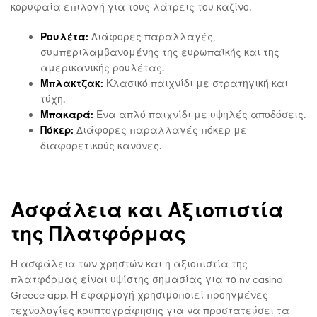
κορυφαία επιλογή για τους λάτρεις του καζίνο.
Ρουλέτα:
Διάφορες παραλλαγές,
συμπεριλαμβανομένης της ευρωπαϊκής και της
αμερικανικής ρουλέτας.
Μπλακτζακ:
Κλασικό παιχνίδι με στρατηγική και
τύχη.
Μπακαρά:
Ένα απλό παιχνίδι με υψηλές αποδόσεις.
Πόκερ:
Διάφορες παραλλαγές πόκερ με
διαφορετικούς κανόνες.
Ασφάλεια και Αξιοπιστία
της Πλατφόρμας
Η ασφάλεια των χρηστών και η αξιοπιστία της
πλατφόρμας είναι υψίστης σημασίας για το nv casino
Greece app. Η εφαρμογή χρησιμοποιεί προηγμένες
τεχνολογίες κρυπτογράφησης για να προστατεύσει τα