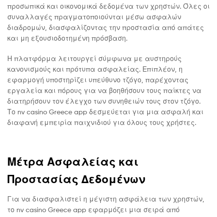
προσωπικά και οικονομικά δεδομένα των χρηστών. Όλες οι
συναλλαγές πραγματοποιούνται μέσω ασφαλών
διαδρομών, διασφαλίζοντας την προστασία από απάτες
και μη εξουσιοδοτημένη πρόσβαση.
Η πλατφόρμα λειτουργεί σύμφωνα με αυστηρούς
κανονισμούς και πρότυπα ασφαλείας. Επιπλέον, η
εφαρμογή υποστηρίζει υπεύθυνο τζόγο, παρέχοντας
εργαλεία και πόρους για να βοηθήσουν τους παίκτες να
διατηρήσουν τον έλεγχο των συνηθειών τους στον τζόγο.
Το nv casino Greece app δεσμεύεται για μια ασφαλή και
διαφανή εμπειρία παιχνιδιού για όλους τους χρήστες.
Μέτρα Ασφαλείας και
Προστασίας Δεδομένων
Για να διασφαλιστεί η μέγιστη ασφάλεια των χρηστών,
το nv casino Greece app εφαρμόζει μια σειρά από