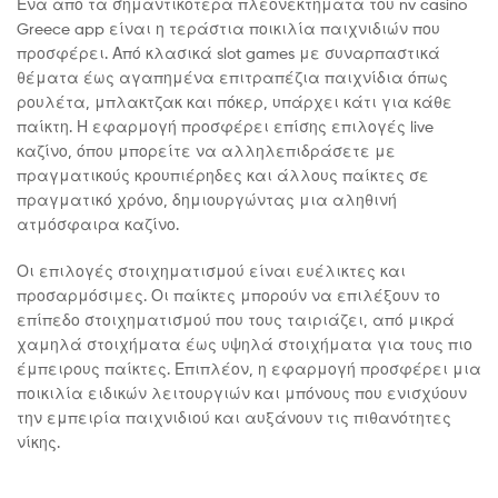
Ένα από τα σημαντικότερα πλεονεκτήματα του nv casino
Greece app είναι η τεράστια ποικιλία παιχνιδιών που
προσφέρει. Από κλασικά slot games με συναρπαστικά
θέματα έως αγαπημένα επιτραπέζια παιχνίδια όπως
ρουλέτα, μπλακτζακ και πόκερ, υπάρχει κάτι για κάθε
παίκτη. Η εφαρμογή προσφέρει επίσης επιλογές live
καζίνο, όπου μπορείτε να αλληλεπιδράσετε με
πραγματικούς κρουπιέρηδες και άλλους παίκτες σε
πραγματικό χρόνο, δημιουργώντας μια αληθινή
ατμόσφαιρα καζίνο.
Οι επιλογές στοιχηματισμού είναι ευέλικτες και
προσαρμόσιμες. Οι παίκτες μπορούν να επιλέξουν το
επίπεδο στοιχηματισμού που τους ταιριάζει, από μικρά
χαμηλά στοιχήματα έως υψηλά στοιχήματα για τους πιο
έμπειρους παίκτες. Επιπλέον, η εφαρμογή προσφέρει μια
ποικιλία ειδικών λειτουργιών και μπόνους που ενισχύουν
την εμπειρία παιχνιδιού και αυξάνουν τις πιθανότητες
νίκης.