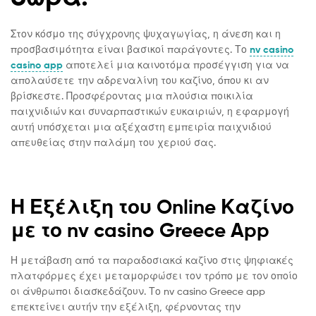
Στον κόσμο της σύγχρονης ψυχαγωγίας, η άνεση και η
προσβασιμότητα είναι βασικοί παράγοντες. Το
nv casino
casino app
αποτελεί μια καινοτόμα προσέγγιση για να
απολαύσετε την αδρεναλίνη του καζίνο, όπου κι αν
βρίσκεστε. Προσφέροντας μια πλούσια ποικιλία
παιχνιδιών και συναρπαστικών ευκαιριών, η εφαρμογή
αυτή υπόσχεται μια αξέχαστη εμπειρία παιχνιδιού
απευθείας στην παλάμη του χεριού σας.
Η Εξέλιξη του Online Καζίνο
με το nv casino Greece App
Η μετάβαση από τα παραδοσιακά καζίνο στις ψηφιακές
πλατφόρμες έχει μεταμορφώσει τον τρόπο με τον οποίο
οι άνθρωποι διασκεδάζουν. Το nv casino Greece app
επεκτείνει αυτήν την εξέλιξη, φέρνοντας την