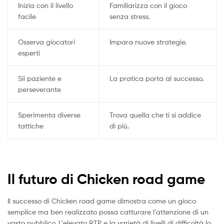
Inizia con il livello
Familiarizza con il gioco
facile
senza stress.
Osserva giocatori
Impara nuove strategie.
esperti
Sii paziente e
La pratica porta al successo.
perseverante
Sperimenta diverse
Trova quella che ti si addice
tattiche
di più.
Il futuro di Chicken road game
Il successo di Chicken road game dimostra come un gioco
semplice ma ben realizzato possa catturare l’attenzione di un
vasto pubblico. L’elevato RTP e la varietà di livelli di difficoltà lo