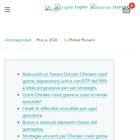
0
English
Spanish
Menu
Categories
Uncategorized
May 4, 2026
by
Mabel Munera
Assicurati un Tesoro Dorato: Chicken road
game, lesperienza unica con RTP del 98%
e sfide progressive per veri strateghi.
Cos’è Chicken road game e cosa lo rende
speciale?
I livelli di difficoltà: una sfida per ogni
giocatore
Bonus e ostacoli: elementi chiave del
gameplay
Strategie vincenti per Chicken road game