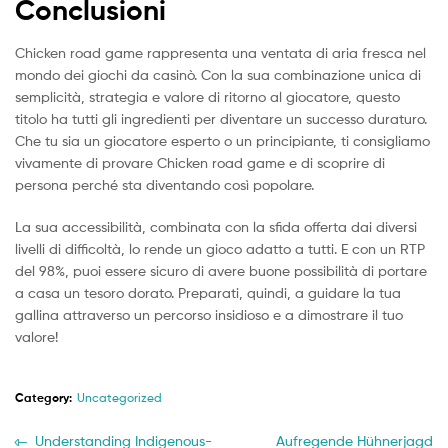
Conclusioni
Chicken road game rappresenta una ventata di aria fresca nel
mondo dei giochi da casinò. Con la sua combinazione unica di
semplicità, strategia e valore di ritorno al giocatore, questo
titolo ha tutti gli ingredienti per diventare un successo duraturo.
Che tu sia un giocatore esperto o un principiante, ti consigliamo
vivamente di provare Chicken road game e di scoprire di
persona perché sta diventando così popolare.
La sua accessibilità, combinata con la sfida offerta dai diversi
livelli di difficoltà, lo rende un gioco adatto a tutti. E con un RTP
del 98%, puoi essere sicuro di avere buone possibilità di portare
a casa un tesoro dorato. Preparati, quindi, a guidare la tua
gallina attraverso un percorso insidioso e a dimostrare il tuo
valore!
Category:
Uncategorized
Post
Previous
Next
Understanding Indigenous-
Aufregende Hühnerjagd