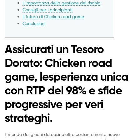
L’importanza della gestione del rischio
Consigli per i principianti
Il futuro di Chicken road game
Conclusioni
Assicurati un Tesoro
Dorato: Chicken road
game, lesperienza unica
con RTP del 98% e sfide
progressive per veri
strateghi.
Il mondo dei giochi da casinò offre costantemente nuove