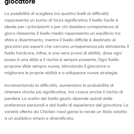
giocatore
La possibilità di scegliere tra quattro livelli di difficoltà
rappresenta un punto di forza significativo. Il livello facile è
ideale per i principianti o per chi desidera un’esperienza di
gioco rilassante. Il livello medio rappresenta un equilibrio tra
sfida e divertimento, mentre il livello difficile è destinato ai
giocatori più esperti che cercano un’esperienza più stimolante. Il
livello hardcore, infine, è una vera prova di abilità, dove ogni
passo è una sfida e il rischio è sempre presente. Ogni livello
propone sfide sempre nuove, stimolando il giocatore a
migliorare le proprie abilità e a sviluppare nuove strategie.
Incrementando la difficoltà, aumentano le probabilità di
ottenere vincite più significative, ma cresce anche il rischio di
perdere. La scelta del livello giusto dipende quindi dalle
preferenze personali e dal livello di esperienza del giocatore. La
varietà offerta da Chicken road game lo rende un titolo adatto
a un pubblico ampio e diversificato.