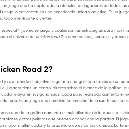
2
, un juego que ha capturado la atención de jugadores de todas las
l riesgo lo convierten en una experiencia única y adictiva. Es un jueg
 todo mientras te diviertes.
n especial? ¿Cómo se juega y cuáles son las estrategias para maxi
ondo el universo de
chicken road 2
, sus mecánicas, consejos y trucos 
hicken Road 2?
d y azar donde el objetivo es guiar a una gallina a través de un cam
í el jugador tiene un control directo sobre el avance de la gallina,
iplicador mayor en sus ganancias. Cada paso realizado aumenta el mu
erlo todo. Es un juego que combina la emoción de la suerte con la e
paso que da la gallina aumenta el multiplicador de la apuesta inicia
piones y otros peligros que pueden acabar con la partida. El jugad
un mayor multiplicador y la prudencia de evitar las trampas. La ten