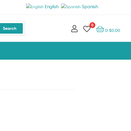
English
Spanish
0
Search
0
$
0.00