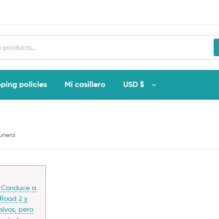
ping policies
Mi casillero
USD $
unera
o! Conduce a
 Road 2 y
sivos, pero