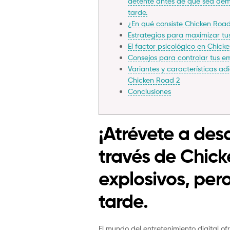
detente antes de que sea de
tarde.
¿En qué consiste Chicken Roa
Estrategias para maximizar t
El factor psicológico en Chick
Consejos para controlar tus e
Variantes y características ad
Chicken Road 2
Conclusiones
¡Atrévete a desa
través de Chick
explosivos, pe
tarde.
El mundo del entretenimiento digital 