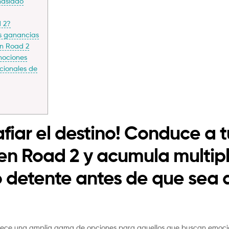
masiado
d 2?
us ganancias
en Road 2
mociones
icionales de
fiar el destino! Conduce a t
en Road 2 y acumula multip
ro detente antes de que se
ofrece una amplia gama de opciones para aquellos que buscan emocion