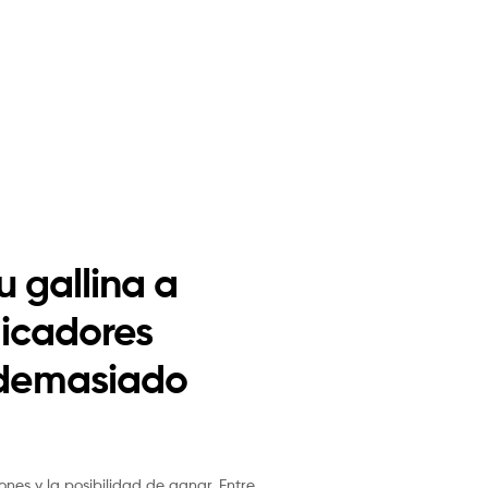
u gallina a
licadores
a demasiado
es y la posibilidad de ganar. Entre