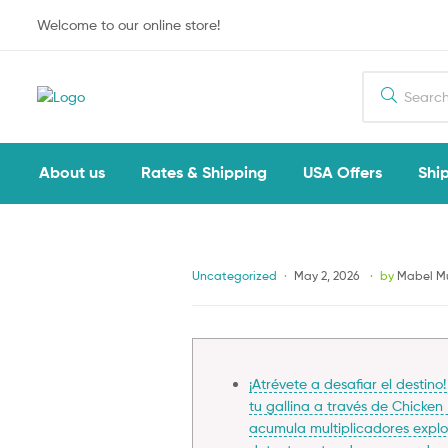
Welcome to our online store!
Search
for:
About us
Rates & Shipping
USA Offers
Ship
Categories
Uncategorized
May 2, 2026
by
Mabel M
¡Atrévete a desafiar el destin
tu gallina a través de Chicken
acumula multiplicadores explo