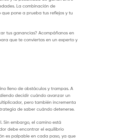
 edades. La combinación de
o que pone a prueba tus reflejos y tu
mizar tus ganancias? Acompáñanos en
para que te conviertas en un experto y
ino lleno de obstáculos y trampas. A
 pudiendo decidir cuándo avanzar un
ltiplicador, pero también incrementa
strategia de saber cuándo detenerse.
l. Sin embargo, el camino está
or debe encontrar el equilibrio
sión es palpable en cada paso, ya que