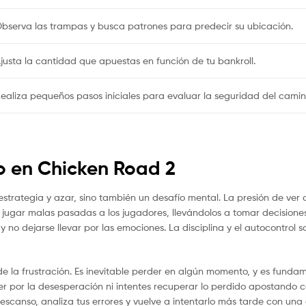
bserva las trampas y busca patrones para predecir su ubicación.
justa la cantidad que apuestas en función de tu bankroll.
ealiza pequeños pasos iniciales para evaluar la seguridad del camin
co en Chicken Road 2
estrategia y azar, sino también un desafío mental. La presión de ver
ugar malas pasadas a los jugadores, llevándolos a tomar decisiones 
 no dejarse llevar por las emociones. La disciplina y el autocontrol
de la frustración. Es inevitable perder en algún momento, y es fund
cer por la desesperación ni intentes recuperar lo perdido apostando
descanso, analiza tus errores y vuelve a intentarlo más tarde con una 