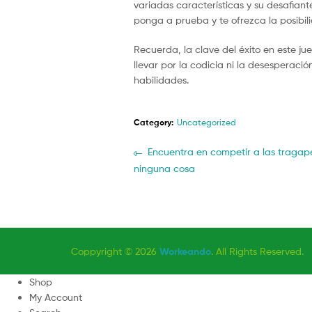
variadas características y su desafiant
ponga a prueba y te ofrezca la posibil
Recuerda, la clave del éxito en este jue
llevar por la codicia ni la desesperaci
habilidades.
Category:
Uncategorized
Post
Previous
Encuentra en competir a las tragape
post:
ninguna cosa
navigation
Coppyright © 2026
Workeando
. All Rights Reserved.
Shop
My Account