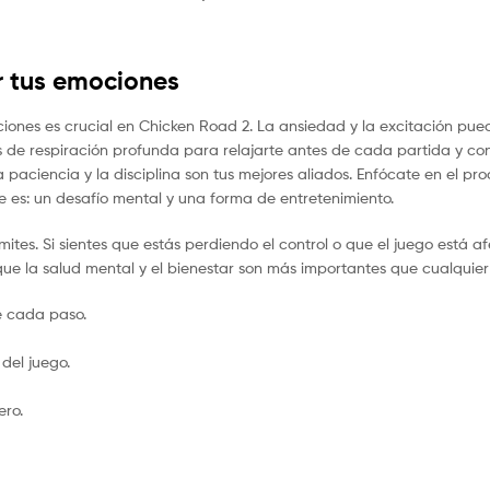
r tus emociones
ones es crucial en Chicken Road 2. La ansiedad y la excitación puede
as de respiración profunda para relajarte antes de cada partida y co
 paciencia y la disciplina son tus mejores aliados. Enfócate en el pr
e es: un desafío mental y una forma de entretenimiento.
mites. Si sientes que estás perdiendo el control o que el juego está 
que la salud mental y el bienestar son más importantes que cualquie
e cada paso.
del juego.
ero.