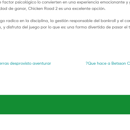
e factor psicológico lo convierten en una experiencia emocionante y g
idad de ganar, Chicken Road 2 es una excelente opción.
go radica en la disciplina, la gestión responsable del bankroll y el c
ón, y disfruta del juego por lo que es: una forma divertida de pasar e
Next
rras desprovisto aventurar
?Que hace a Betsson Ca
post: