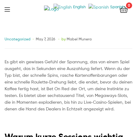
0
English
Spanish
Menu
Categories
Uncategorized
May 7, 2026
by
Mabel Munera
Es gibt ein gewisses Gefühl der Spannung, das von einem Spiel
ausgeht, das in Sekunden eine Auszahlung liefert. Wenn du der
Typ bist, der schnelle Spins, rasche Kartenoffenbarungen oder
eine schnelle Roulette‑Drehung liebt, die endet, bevor du deinen
Kaffee fertig hast, ist Bet On Red der Ort, um deine Instinkte zu
testen. Es bietet über sechstausend Titel, von Megaways‑Slots,
die in Momenten explodieren, bis hin zu Live‑Casino‑Spielen, bei
denen die Hand des Dealers in Echtzeit angezeigt wird.
Warum kurze Sessions wichtig