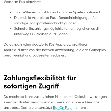
Wette im Bus platzierst.
Touch‑Steuerung ist für einhändiges Spielen optimiert.
Die mobile App bietet Push‑Benachrichtigungen für
sofortige Jackpot‑Benachrichtigungen.
Schnelle Einzahlungsmöglichkeiten ermöglichen es dir,
unterwegs Guthaben aufzuladen.
Da es noch keine dedizierte iOS‑App gibt, profitieren
Android‑Nutzer von der nativen Anwendung, die das Gameplay
beschleunigt und Ladezeiten reduziert.
Zahlungsflexibilität für
sofortigen Zugriff
Du möchtest keine zusätzlichen Minuten mit Geldüberweisungen
zwischen Konten verschwenden, wenn du schnelle Gewinne
anstrebst. Deshalb unterstützt
Bet On Red
mehrere