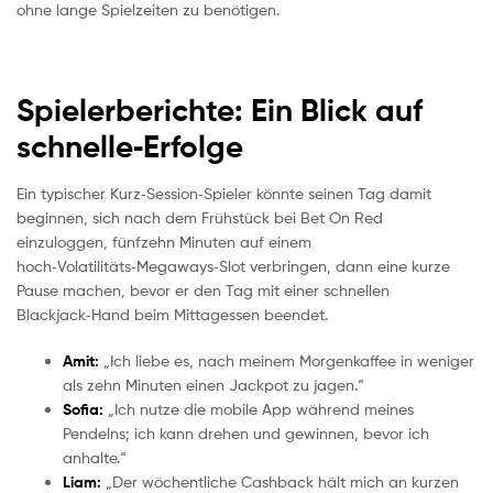
ohne lange Spielzeiten zu benötigen.
Spielerberichte: Ein Blick auf
schnelle‑Erfolge
Ein typischer Kurz‑Session‑Spieler könnte seinen Tag damit
beginnen, sich nach dem Frühstück bei Bet On Red
einzuloggen, fünfzehn Minuten auf einem
hoch‑Volatilitäts‑Megaways‑Slot verbringen, dann eine kurze
Pause machen, bevor er den Tag mit einer schnellen
Blackjack‑Hand beim Mittagessen beendet.
Amit:
„Ich liebe es, nach meinem Morgenkaffee in weniger
als zehn Minuten einen Jackpot zu jagen.“
Sofia:
„Ich nutze die mobile App während meines
Pendelns; ich kann drehen und gewinnen, bevor ich
anhalte.“
Liam:
„Der wöchentliche Cashback hält mich an kurzen