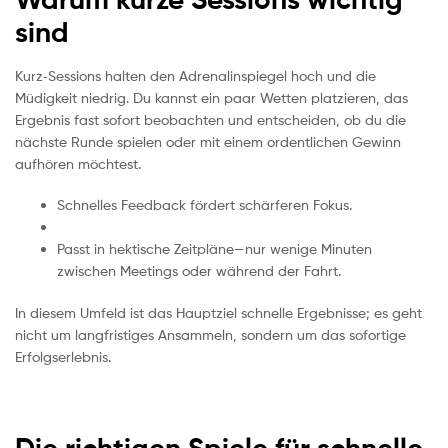
sind
Kurz‑Sessions halten den Adrenalinspiegel hoch und die
Müdigkeit niedrig. Du kannst ein paar Wetten platzieren, das
Ergebnis fast sofort beobachten und entscheiden, ob du die
nächste Runde spielen oder mit einem ordentlichen Gewinn
aufhören möchtest.
Schnelles Feedback fördert schärferen Fokus.
Passt in hektische Zeitpläne—nur wenige Minuten
zwischen Meetings oder während der Fahrt.
In diesem Umfeld ist das Hauptziel schnelle Ergebnisse; es geht
nicht um langfristiges Ansammeln, sondern um das sofortige
Erfolgserlebnis.