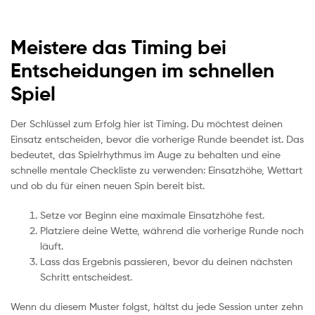
Meistere das Timing bei
Entscheidungen im schnellen
Spiel
Der Schlüssel zum Erfolg hier ist Timing. Du möchtest deinen
Einsatz entscheiden, bevor die vorherige Runde beendet ist. Das
bedeutet, das Spielrhythmus im Auge zu behalten und eine
schnelle mentale Checkliste zu verwenden: Einsatzhöhe, Wettart
und ob du für einen neuen Spin bereit bist.
Setze vor Beginn eine maximale Einsatzhöhe fest.
Platziere deine Wette, während die vorherige Runde noch
läuft.
Lass das Ergebnis passieren, bevor du deinen nächsten
Schritt entscheidest.
Wenn du diesem Muster folgst, hältst du jede Session unter zehn