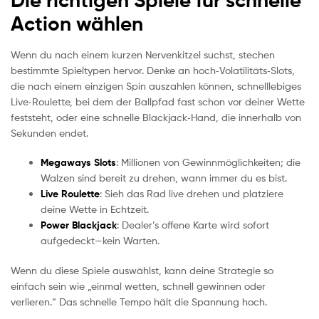
Die richtigen Spiele für schnelle
Action wählen
Wenn du nach einem kurzen Nervenkitzel suchst, stechen
bestimmte Spieltypen hervor. Denke an hoch‑Volatilitäts‑Slots,
die nach einem einzigen Spin auszahlen können, schnelllebiges
Live‑Roulette, bei dem der Ballpfad fast schon vor deiner Wette
feststeht, oder eine schnelle Blackjack‑Hand, die innerhalb von
Sekunden endet.
Megaways Slots
: Millionen von Gewinnmöglichkeiten; die
Walzen sind bereit zu drehen, wann immer du es bist.
Live Roulette
: Sieh das Rad live drehen und platziere
deine Wette in Echtzeit.
Power Blackjack
: Dealer’s offene Karte wird sofort
aufgedeckt—kein Warten.
Wenn du diese Spiele auswählst, kann deine Strategie so
einfach sein wie „einmal wetten, schnell gewinnen oder
verlieren.“ Das schnelle Tempo hält die Spannung hoch.