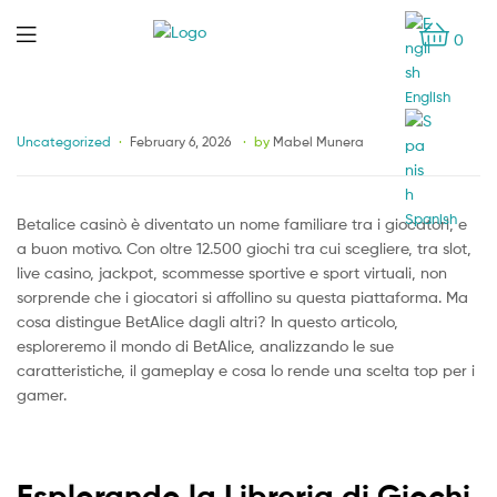
Menu
0
English
Categories
Uncategorized
February 6, 2026
by
Mabel Munera
Spanish
Betalice casinò è diventato un nome familiare tra i giocatori, e
a buon motivo. Con oltre 12.500 giochi tra cui scegliere, tra slot,
live casino, jackpot, scommesse sportive e sport virtuali, non
sorprende che i giocatori si affollino su questa piattaforma. Ma
cosa distingue BetAlice dagli altri? In questo articolo,
esploreremo il mondo di BetAlice, analizzando le sue
caratteristiche, il gameplay e cosa lo rende una scelta top per i
gamer.
Esplorando la Libreria di Giochi