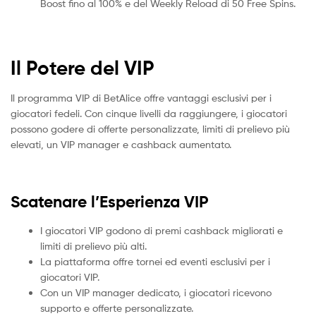
Boost fino al 100% e del Weekly Reload di 50 Free Spins.
Il Potere del VIP
Il programma VIP di BetAlice offre vantaggi esclusivi per i
giocatori fedeli. Con cinque livelli da raggiungere, i giocatori
possono godere di offerte personalizzate, limiti di prelievo più
elevati, un VIP manager e cashback aumentato.
Scatenare l’Esperienza VIP
I giocatori VIP godono di premi cashback migliorati e
limiti di prelievo più alti.
La piattaforma offre tornei ed eventi esclusivi per i
giocatori VIP.
Con un VIP manager dedicato, i giocatori ricevono
supporto e offerte personalizzate.