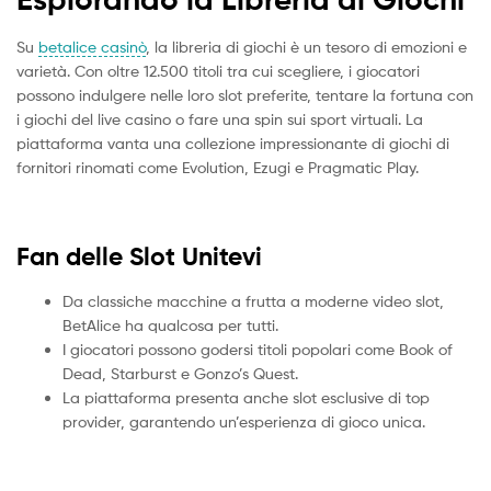
Su
betalice casinò
, la libreria di giochi è un tesoro di emozioni e
varietà. Con oltre 12.500 titoli tra cui scegliere, i giocatori
possono indulgere nelle loro slot preferite, tentare la fortuna con
i giochi del live casino o fare una spin sui sport virtuali. La
piattaforma vanta una collezione impressionante di giochi di
fornitori rinomati come Evolution, Ezugi e Pragmatic Play.
Fan delle Slot Unitevi
Da classiche macchine a frutta a moderne video slot,
BetAlice ha qualcosa per tutti.
I giocatori possono godersi titoli popolari come Book of
Dead, Starburst e Gonzo’s Quest.
La piattaforma presenta anche slot esclusive di top
provider, garantendo un’esperienza di gioco unica.