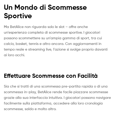
Un Mondo di Scommesse
Sportive
Ma BetAlice non riguarda solo le slot – offre anche
un’esperienza completa di scommesse sportive. I giocatori
possono scommettere su un’ampia gamma di sport, tra cui
calcio, basket, tennis e altro ancora. Con aggiornamenti in
tempo reale e streaming live, l’azione si svolge proprio davanti
ai loro occhi.
Effettuare Scommesse con Facilità
Sia che si tratti di una scommessa pre-partita rapida o di una
scommessa in-play, BetAlice rende facile piazzare scommesse
grazie alla sua interfaccia intuitiva. I giocatori possono navigare
facilmente sulla piattaforma, accedere alla loro cronologia
scommesse, saldo e molto altro.