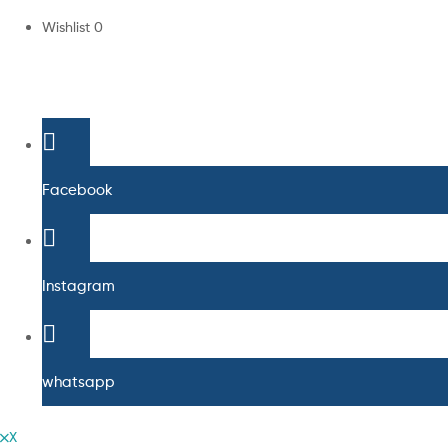
Wishlist
0
Facebook
Instagram
whatsapp
X