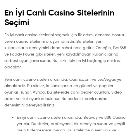
En İyi Canlı Casino Sitelerinin
Seçimi
En iyi canlı casino sitelerini seçmek için ilk adım, deneme bonusu
veren casino sitelerini araştırmanızdır. Bu siteler, yeni
kullanıcıların deneyimini daha rahat hale getirir. Örneğin, Bet365
ve Paddy Power gibi siteler, yeni kaydolmayan kullanıcılarına
serbest oyun şansı sunar. Bu, sizin için en iyi başlangıç noktası
olacaktır.
Yeni canlı casino siteleri arasında, Casino.com ve LeoVegas yer
almaktadır. Bu siteler, kullanıcılarına en güncel ve popüler
oyunları sunar. Ayrıca, bu sitelerde canlı dealer oyunları, video
poker ve slot oyunları bulunur. Bu nedenle, canlı casino
deneyimini deneyebilirsiniz.
En iyi canlı casino siteleri arasında, Betway ve 888 Casino
yer alır. Bu siteler, profesyonel bir deneyim sunar ve çeşitli
oyun türlerini içerir. Ayrıca, bu sitelerde güvenilirlik ve