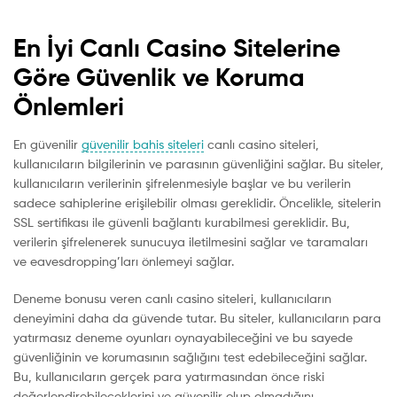
En İyi Canlı Casino Sitelerine
Göre Güvenlik ve Koruma
Önlemleri
En güvenilir
güvenilir bahis siteleri
canlı casino siteleri,
kullanıcıların bilgilerinin ve parasının güvenliğini sağlar. Bu siteler,
kullanıcıların verilerinin şifrelenmesiyle başlar ve bu verilerin
sadece sahiplerine erişilebilir olması gereklidir. Öncelikle, sitelerin
SSL sertifikası ile güvenli bağlantı kurabilmesi gereklidir. Bu,
verilerin şifrelenerek sunucuya iletilmesini sağlar ve taramaları
ve eavesdropping’ları önlemeyi sağlar.
Deneme bonusu veren canlı casino siteleri, kullanıcıların
deneyimini daha da güvende tutar. Bu siteler, kullanıcıların para
yatırmasız deneme oyunları oynayabileceğini ve bu sayede
güvenliğinin ve korumasının sağlığını test edebileceğini sağlar.
Bu, kullanıcıların gerçek para yatırmasından önce riski
değerlendirebileceklerini ve güvenilir olup olmadığını