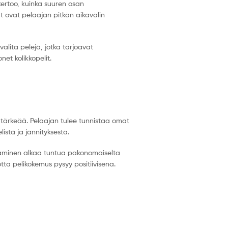
kertoo, kuinka suuren osan
t ovat pelaajan pitkän aikavälin
alita pelejä, jotka tarjoavat
et kolikkopelit.
n tärkeää. Pelaajan tulee tunnistaa omat
istä ja jännityksestä.
laaminen alkaa tuntua pakonomaiselta
ta pelikokemus pysyy positiivisena.