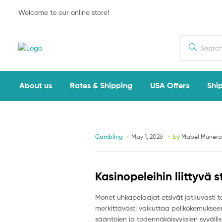
Welcome to our online store!
Search
for:
About us
Rates & Shipping
USA Offers
Ship
Categories
Gambling
May 1, 2026
by
Mabel Munera
Kasinopeleihin liittyvä 
Monet uhkapelaajat etsivät jatkuvasti 
merkittävästi vaikuttaa pelikokemukseen 
sääntöjen ja todennäköisyyksien syvällis