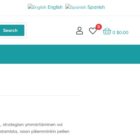
English
Spanish
0
Search
0
$
0.00
n, strategian ymmärtäminen voi
nnustamista, vaan pikemminkin pelien