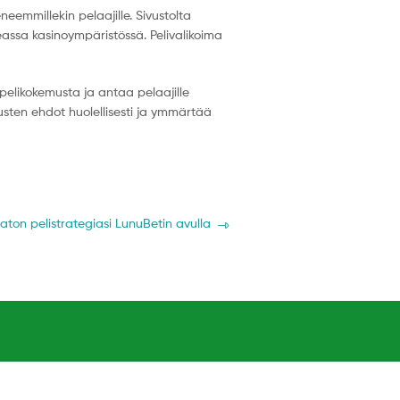
eneemmillekin pelaajille. Sivustolta
ikeassa kasinoympäristössä. Pelivalikoima
pelikokemusta ja antaa pelaajille
usten ehdot huolellisesti ja ymmärtää
aton pelistrategiasi LunuBetin avulla