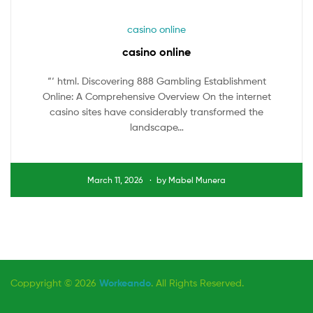
Categories
casino online
casino online
“‘ html. Discovering 888 Gambling Establishment
Online: A Comprehensive Overview On the internet
casino sites have considerably transformed the
landscape…
March 11, 2026
by
Mabel Munera
Coppyright © 2026
Workeando
. All Rights Reserved.