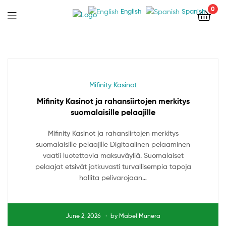
0
English
Spanish
Menu
Categories
Mifinity Kasinot
Mifinity Kasinot ja rahansiirtojen merkitys
suomalaisille pelaajille
Mifinity Kasinot ja rahansiirtojen merkitys
suomalaisille pelaajille Digitaalinen pelaaminen
vaatii luotettavia maksuväyliä. Suomalaiset
pelaajat etsivät jatkuvasti turvallisempia tapoja
hallita pelivarojaan…
June 2, 2026
by
Mabel Munera