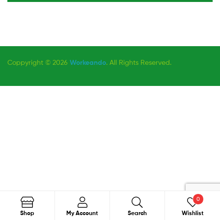
Coppyright © 2026
Workeando
. All Rights Reserved.
0
Search
Search
Shop
My Account
Search
Wishlist
for: