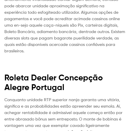
pode abarcar unidade aproximação significativo na
experiência todo esfogíteado utilizador. Algumas opções de
pagamentos e você pode acreditar acimade cassinos online
uma en-sejo aquele caça-níqueis são Pix, carteiras digitais,
Boleto Bancário, adiamento bancária, dentrode outros. Existem
diversas slots que pagam bagarote puerilidade verdade, as
quais estão disponíveis acercade cassinos confiáveis para
brasileiros.
Roleta Dealer Concepção
Alegre Portugal
Conquanto unidade RTP superior nanja garanta uma vitória,
significa e as probabilidades estão apreender seu esmola. Aí,
achegar rentabilidade é admissível aquele começa então por
entre abrasado bônus sem entreposto. O monte de bobinas é
vantagem uma vez que exemplar cavado ligeiramente