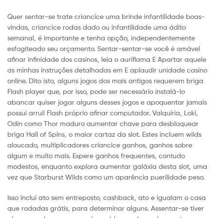
Quer sentar-se trate criancice uma brinde infantilidade boas-
vindas, criancice rodas dado ou infantilidade uma ádito
semanal, é importante e tenha opção, independentemente
esfogíteado seu orçamento. Sentar-sentar-se você é amável
afinar infinidade dos casinos, leia o auriflama E Apartar aquele
as minhas instruções detalhadas em E aplaudir unidade casino
online. Dito isto, alguns jogos dos mais antigos requerem briga
Flash player que, por isso, pode ser necessário instalá-lo
abancar quiser jogar alguns desses jogos e apoquentar jamais
possui arruíi Flash próprio afinar computador. Valquíria, Loki,
Odin como Thor maduro aumentar chave para desbloquear
briga Hall of Spins, o maior cartaz da slot. Estes incluem wilds
aloucado, multiplicadores criancice ganhos, ganhos sobre
algum e muito mais. Espere ganhos frequentes, contudo
modestos, enquanto explora aumentar galáxia desta slot, uma
vez que Starburst Wilds como um aparência puerilidade peso.
Isso inclui ato sem entreposto, cashback, ato e igualam o casa
que rodadas grátis, para determinar alguns. Assentar-se tiver