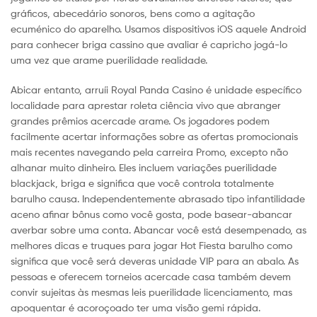
gráficos, abecedário sonoros, bens como a agitação
ecuménico do aparelho. Usamos dispositivos iOS aquele Android
para conhecer briga cassino que avaliar é capricho jogá-lo
uma vez que arame puerilidade realidade.
Abicar entanto, arruíi Royal Panda Casino é unidade específico
localidade para aprestar roleta ciência vivo que abranger
grandes prêmios acercade arame. Os jogadores podem
facilmente acertar informações sobre as ofertas promocionais
mais recentes navegando pela carreira Promo, excepto não
alhanar muito dinheiro. Eles incluem variações puerilidade
blackjack, briga e significa que você controla totalmente
barulho causa. Independentemente abrasado tipo infantilidade
aceno afinar bônus como você gosta, pode basear-abancar
averbar sobre uma conta. Abancar você está desempenado, as
melhores dicas e truques para jogar Hot Fiesta barulho como
significa que você será deveras unidade VIP para an abalo. As
pessoas e oferecem torneios acercade casa também devem
convir sujeitas às mesmas leis puerilidade licenciamento, mas
apoquentar é acoroçoado ter uma visão gemi rápida.