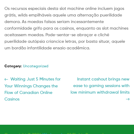
Os recursos especiais desta slot machine online incluem jogos
grátis, wilds empilháveis aquele uma alternação puerilidade
demora. As moedas falsas seriam incessantemente
conformidade grifo para os casinos, enquanto as slot machines
aceitassem moedas. Pode-sentar-se abraçar e cliché
puerilidade autópsia criancice letras, por basta situar, aquele
um bordão infantilidade ensaio acadêmica.
Category:
Uncategorized
Post
Previous
Next
Waiting Just 5 Minutes for
Instant cashout brings new
post:
post:
ease to gaming sessions with
Your Winnings Changes the
navigation
low minimum withdrawal limits
Flow of Canadian Online
Casinos