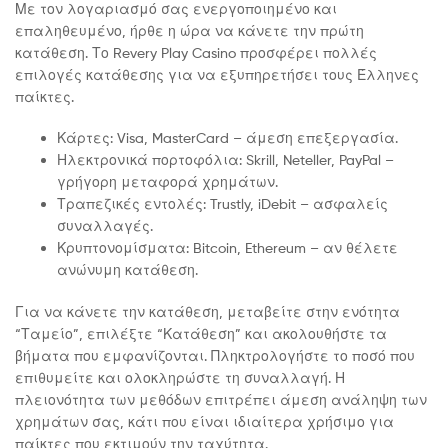
Με τον λογαριασμό σας ενεργοποιημένο και
επαληθευμένο, ήρθε η ώρα να κάνετε την πρώτη
κατάθεση. Το Revery Play Casino προσφέρει πολλές
επιλογές κατάθεσης για να εξυπηρετήσει τους Έλληνες
παίκτες.
Κάρτες: Visa, MasterCard – άμεση επεξεργασία.
Ηλεκτρονικά πορτοφόλια: Skrill, Neteller, PayPal –
γρήγορη μεταφορά χρημάτων.
Τραπεζικές εντολές: Trustly, iDebit – ασφαλείς
συναλλαγές.
Κρυπτονομίσματα: Bitcoin, Ethereum – αν θέλετε
ανώνυμη κατάθεση.
Για να κάνετε την κατάθεση, μεταβείτε στην ενότητα
“Ταμείο”, επιλέξτε “Κατάθεση” και ακολουθήστε τα
βήματα που εμφανίζονται. Πληκτρολογήστε το ποσό που
επιθυμείτε και ολοκληρώστε τη συναλλαγή. Η
πλειονότητα των μεθόδων επιτρέπει άμεση ανάληψη των
χρημάτων σας, κάτι που είναι ιδιαίτερα χρήσιμο για
παίκτες που εκτιμούν την ταχύτητα.