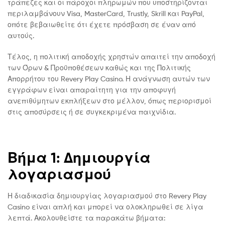
τράπεζες και οι πάροχοι πληρωμών που υποστηρίζονται
περιλαμβάνουν Visa, MasterCard, Trustly, Skrill και PayPal,
οπότε βεβαιωθείτε ότι έχετε πρόσβαση σε έναν από
αυτούς.
Τέλος, η πολιτική αποδοχής χρηστών απαιτεί την αποδοχή
των Όρων & Προϋποθέσεων καθώς και της Πολιτικής
Απορρήτου του Revery Play Casino. Η ανάγνωση αυτών των
εγγράφων είναι απαραίτητη για την αποφυγή
ανεπιθύμητων εκπλήξεων στο μέλλον, όπως περιορισμοί
στις αποσύρσεις ή σε συγκεκριμένα παιχνίδια.
Βήμα 1: Δημιουργία
λογαριασμού
Η διαδικασία δημιουργίας λογαριασμού στο Revery Play
Casino είναι απλή και μπορεί να ολοκληρωθεί σε λίγα
λεπτά. Ακολουθείστε τα παρακάτω βήματα: