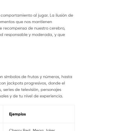
 comportamiento al jugar. La ilusión de
elementos que nos mantienen
de recompensa de nuestro cerebro,
dad responsable y moderada, y que
con símbolos de frutas y números, hasta
 con jackpots progresivos, donde el
series de televisión, personajes
les y de tu nivel de experiencia.
Ejemplos
Cherry Red, Mega Joker.