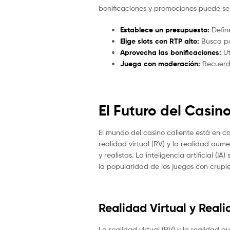
bonificaciones y promociones puede se
Establece un presupuesto:
Defin
Elige slots con RTP alto:
Busca po
Aprovecha las bonificaciones:
Ut
Juega con moderación:
Recuerda
El Futuro del Casin
El mundo del casino caliente está en c
realidad virtual (RV) y la realidad aum
y realistas. La inteligencia artificial (
la popularidad de los juegos con crupi
Realidad Virtual y Real
La realidad virtual (RV) y la realidad