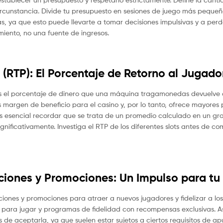
circunstancia. Divide tu presupuesto en sesiones de juego más pequeñ
das, ya que esto puede llevarte a tomar decisiones impulsivas y a pe
iento, no una fuente de ingresos.
RTP): El Porcentaje de Retorno al Jugado
 es el porcentaje de dinero que una máquina tragamonedas devuelve a
margen de beneficio para el casino y, por lo tanto, ofrece mayores p
es esencial recordar que se trata de un promedio calculado en un gr
ignificativamente. Investiga el RTP de los diferentes slots antes de c
aciones y Promociones: Un Impulso para tu
iones y promociones para atraer a nuevos jugadores y fidelizar a los 
ra para jugar y programas de fidelidad con recompensas exclusivas. A
de aceptarla, ya que suelen estar sujetos a ciertos requisitos de ap