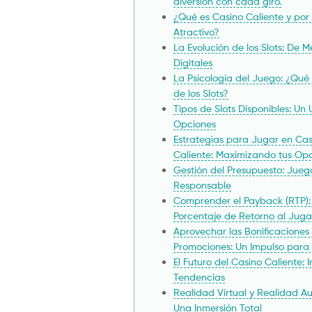
diversión con cada giro.
¿Qué es Casino Caliente y por
Atractivo?
La Evolución de los Slots: De 
Digitales
La Psicología del Juego: ¿Qué
de los Slots?
Tipos de Slots Disponibles: Un 
Opciones
Estrategias para Jugar en Cas
Caliente: Maximizando tus Op
Gestión del Presupuesto: Jue
Responsable
Comprender el Payback (RTP): 
Porcentaje de Retorno al Jug
Aprovechar las Bonificaciones
Promociones: Un Impulso para
El Futuro del Casino Caliente: 
Tendencias
Realidad Virtual y Realidad 
Una Inmersión Total