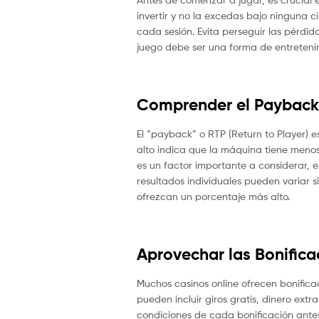
invertir y no la excedas bajo ninguna 
cada sesión. Evita perseguir las pérdi
juego debe ser una forma de entretenim
Comprender el Payback (
El “payback” o RTP (Return to Player)
alto indica que la máquina tiene menos 
es un factor importante a considerar, 
resultados individuales pueden variar s
ofrezcan un porcentaje más alto.
Aprovechar las Bonific
Muchos casinos online ofrecen bonificac
pueden incluir giros gratis, dinero ext
condiciones de cada bonificación antes 