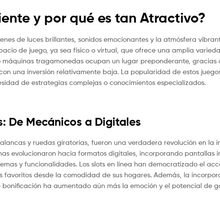
ente y por qué es tan Atractivo?
genes de luces brillantes, sonidos emocionantes y la atmósfera vibra
spacio de juego, ya sea físico o virtual, que ofrece una amplia varie
ts o máquinas tragamonedas ocupan un lugar preponderante, gracias a s
con una inversión relativamente baja. La popularidad de estos juego
cesidad de estrategias complejas o conocimientos especializados.
s: De Mecánicos a Digitales
alancas y ruedas giratorias, fueron una verdadera revolución en la i
as evolucionaron hacia formatos digitales, incorporando pantallas in
 temas y funcionalidades. Los slots en línea han democratizado el acc
los favoritos desde la comodidad de sus hogares. Además, la incorpo
 de bonificación ha aumentado aún más la emoción y el potencial de 