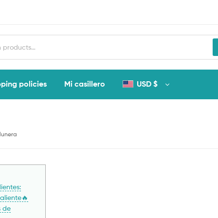
ping policies
Mi casillero
USD $
Munera
ientes:
caliente🔥
s de