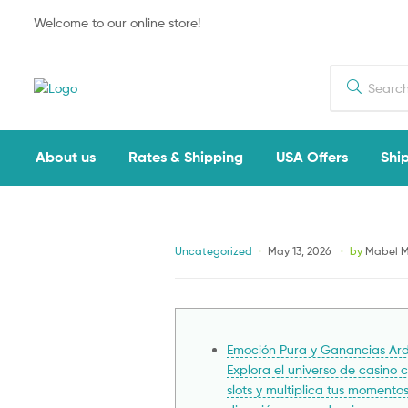
Welcome to our online store!
Search
for:
About us
Rates & Shipping
USA Offers
Ship
Categories
Uncategorized
May 13, 2026
by
Mabel 
Emoción Pura y Ganancias Ard
Explora el universo de casino 
slots y multiplica tus momento