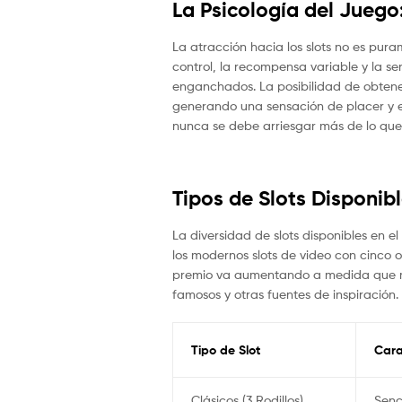
La Psicología del Juego
La atracción hacia los slots no es pura
control, la recompensa variable y la s
enganchados. La posibilidad de obtene
generando una sensación de placer y e
nunca se debe arriesgar más de lo que 
Tipos de Slots Disponib
La diversidad de slots disponibles en el
los modernos slots de video con cinco o 
premio va aumentando a medida que más 
famosos y otras fuentes de inspiración
Tipo de Slot
Cara
Clásicos (3 Rodillos)
Senc