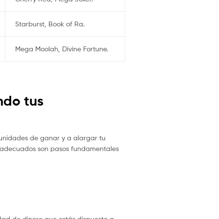
Starburst, Book of Ra.
Mega Moolah, Divine Fortune.
ndo tus
tunidades de ganar y a alargar tu
ts adecuados son pasos fundamentales
idad de dinero que estás dispuesto a