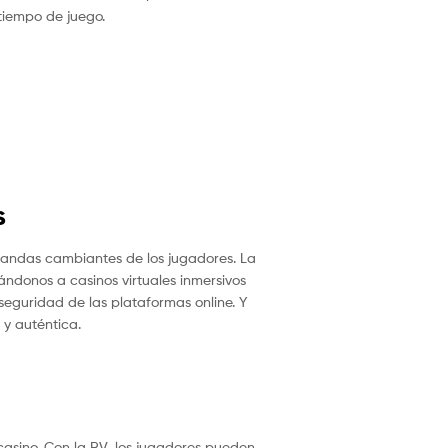
tiempo de juego.
s
emandas cambiantes de los jugadores. La
ándonos a casinos virtuales inmersivos
a seguridad de las plataformas online. Y
 y auténtica.
casino. Con la RV, los jugadores pueden