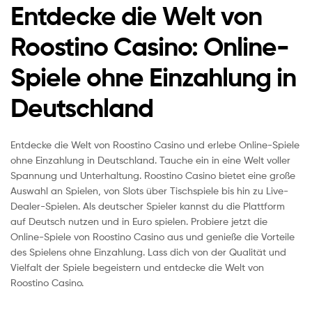
Entdecke die Welt von
Roostino Casino: Online-
Spiele ohne Einzahlung in
Deutschland
Entdecke die Welt von Roostino Casino und erlebe Online-Spiele
ohne Einzahlung in Deutschland. Tauche ein in eine Welt voller
Spannung und Unterhaltung. Roostino Casino bietet eine große
Auswahl an Spielen, von Slots über Tischspiele bis hin zu Live-
Dealer-Spielen. Als deutscher Spieler kannst du die Plattform
auf Deutsch nutzen und in Euro spielen. Probiere jetzt die
Online-Spiele von Roostino Casino aus und genieße die Vorteile
des Spielens ohne Einzahlung. Lass dich von der Qualität und
Vielfalt der Spiele begeistern und entdecke die Welt von
Roostino Casino.