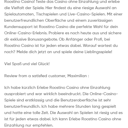
Roostino Casino! Teste das Casino ohne Einzahlung und erlebe
die Vielfalt der Spiele. Hier findest du eine riesige Auswahl an
Spielautomaten, Tischspielen und Live-Casino-Spielen. Mit einer
benutzerfreundlichen Oberfläche und einem zuverlässigen
Kundensupport ist Roostino Casino die perfekte Wahl für dein
Online-Casino-Erlebnis. Probiere es noch heute aus und sichere
dir exklusive Bonusangebote. Ob Anfänger oder Profi, bei
Roostino Casino ist für jeden etwas dabei. Worauf wartest du
noch? Melde dich jetzt an und spiele deine Lieblingsspiele!
Viel Spaß und viel Glück!
Review from a satisfied customer, Maximilian :
Ich habe kürzlich Erlebe Roostino Casino ohne Einzahlung
ausprobiert und war wirklich beeindruckt. Die Online-Casino-
Spiele sind erstklassig und die Benutzeroberfläche ist sehr
benutzerfreundlich. Ich habe mehrere Stunden lang gespielt
und hatte eine tolle Zeit. Die Auswahl an Spielen ist riesig und es
ist für jeden etwas dabei. Ich kann Erlebe Roostino Casino ohne
Einzahlung nur empfehlen.