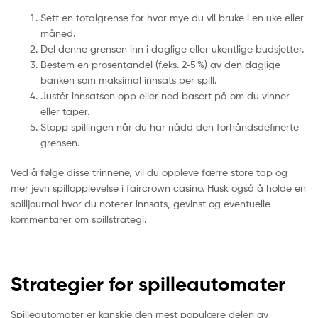
Sett en totalgrense for hvor mye du vil bruke i en uke eller
måned.
Del denne grensen inn i daglige eller ukentlige budsjetter.
Bestem en prosentandel (f.eks. 2‑5 %) av den daglige
banken som maksimal innsats per spill.
Justér innsatsen opp eller ned basert på om du vinner
eller taper.
Stopp spillingen når du har nådd den forhåndsdefinerte
grensen.
Ved å følge disse trinnene, vil du oppleve færre store tap og
mer jevn spillopplevelse i faircrown casino. Husk også å holde en
spilljournal hvor du noterer innsats, gevinst og eventuelle
kommentarer om spillstrategi.
Strategier for spilleautomater
Spilleautomater er kanskje den mest populære delen av