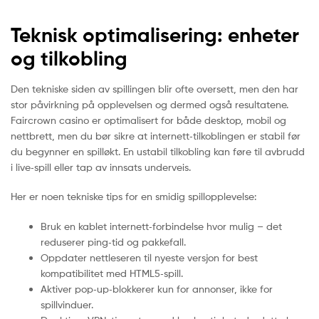
Teknisk optimalisering: enheter
og tilkobling
Den tekniske siden av spillingen blir ofte oversett, men den har
stor påvirkning på opplevelsen og dermed også resultatene.
Faircrown casino er optimalisert for både desktop, mobil og
nettbrett, men du bør sikre at internett‑tilkoblingen er stabil før
du begynner en spilløkt. En ustabil tilkobling kan føre til avbrudd
i live‑spill eller tap av innsats underveis.
Her er noen tekniske tips for en smidig spillopplevelse:
Bruk en kablet internett‑forbindelse hvor mulig – det
reduserer ping‑tid og pakkefall.
Oppdater nettleseren til nyeste versjon for best
kompatibilitet med HTML5‑spill.
Aktiver pop‑up‑blokkerer kun for annonser, ikke for
spillvinduer.