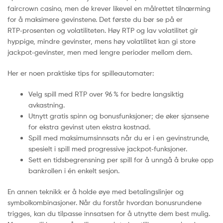
faircrown casino, men de krever likevel en målrettet tilnærming
for å maksimere gevinstene. Det første du bør se på er
RTP‑prosenten og volatiliteten. Høy RTP og lav volatilitet gir
hyppige, mindre gevinster, mens høy volatilitet kan gi store
jackpot‑gevinster, men med lengre perioder mellom dem.
Her er noen praktiske tips for spilleautomater:
Velg spill med RTP over 96 % for bedre langsiktig
avkastning.
Utnytt gratis spinn og bonusfunksjoner; de øker sjansene
for ekstra gevinst uten ekstra kostnad.
Spill med maksimumsinnsats når du er i en gevinstrunde,
spesielt i spill med progressive jackpot‑funksjoner.
Sett en tidsbegrensning per spill for å unngå å bruke opp
bankrollen i én enkelt sesjon.
En annen teknikk er å holde øye med betalingslinjer og
symbolkombinasjoner. Når du forstår hvordan bonusrundene
trigges, kan du tilpasse innsatsen for å utnytte dem best mulig.