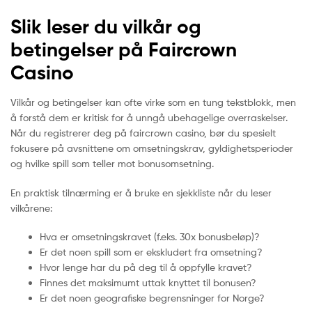
Slik leser du vilkår og
betingelser på Faircrown
Casino
Vilkår og betingelser kan ofte virke som en tung tekstblokk, men
å forstå dem er kritisk for å unngå ubehagelige overraskelser.
Når du registrerer deg på faircrown casino, bør du spesielt
fokusere på avsnittene om omsetningskrav, gyldighetsperioder
og hvilke spill som teller mot bonusomsetning.
En praktisk tilnærming er å bruke en sjekkliste når du leser
vilkårene:
Hva er omsetningskravet (f.eks. 30x bonusbeløp)?
Er det noen spill som er ekskludert fra omsetning?
Hvor lenge har du på deg til å oppfylle kravet?
Finnes det maksimumt uttak knyttet til bonusen?
Er det noen geografiske begrensninger for Norge?