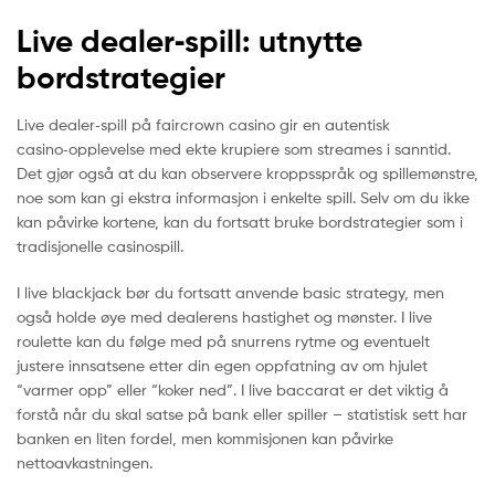
Live dealer‑spill: utnytte
bordstrategier
Live dealer‑spill på faircrown casino gir en autentisk
casino‑opplevelse med ekte krupiere som streames i sanntid.
Det gjør også at du kan observere kroppsspråk og spillemønstre,
noe som kan gi ekstra informasjon i enkelte spill. Selv om du ikke
kan påvirke kortene, kan du fortsatt bruke bordstrategier som i
tradisjonelle casinospill.
I live blackjack bør du fortsatt anvende basic strategy, men
også holde øye med dealerens hastighet og mønster. I live
roulette kan du følge med på snurrens rytme og eventuelt
justere innsatsene etter din egen oppfatning av om hjulet
“varmer opp” eller “koker ned”. I live baccarat er det viktig å
forstå når du skal satse på bank eller spiller – statistisk sett har
banken en liten fordel, men kommisjonen kan påvirke
nettoavkastningen.