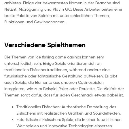
anbieten. Einige der bekanntesten Namen in der Branche sind
NetEnt, Microgaming und Play’n GO. Diese Anbieter bieten eine
breite Palette von Spielen mit unterschiedlichen Themen,
Funktionen und Gewinnchancen.
Verschiedene Spielthemen
Die Themen von ice fishing game casinos können sehr
unterschiedlich sein. Einige Spiele orientieren sich an
traditionellen Eisfischertraditionen, während andere eine
futuristische oder fantastische Gestaltung aufweisen. Es gibt
auch Spiele, die Elemente aus anderen Casinospielen
integrieren, wie zum Beispiel Poker oder Roulette. Die Vielfalt der
Themen sorgt dafür, dass für jeden Geschmack etwas dabei ist.
Traditionelles Eisfischen: Authentische Darstellung des
Eisfischens mit realistischen Grafiken und Soundeffekten.
Futuristisches Eisfischen: Spiele, die in einer futuristischen
Welt spielen und innovative Technologien einsetzen.