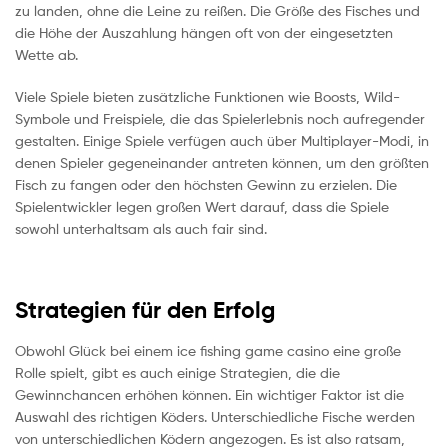
zu landen, ohne die Leine zu reißen. Die Größe des Fisches und
die Höhe der Auszahlung hängen oft von der eingesetzten
Wette ab.
Viele Spiele bieten zusätzliche Funktionen wie Boosts, Wild-
Symbole und Freispiele, die das Spielerlebnis noch aufregender
gestalten. Einige Spiele verfügen auch über Multiplayer-Modi, in
denen Spieler gegeneinander antreten können, um den größten
Fisch zu fangen oder den höchsten Gewinn zu erzielen. Die
Spielentwickler legen großen Wert darauf, dass die Spiele
sowohl unterhaltsam als auch fair sind.
Strategien für den Erfolg
Obwohl Glück bei einem ice fishing game casino eine große
Rolle spielt, gibt es auch einige Strategien, die die
Gewinnchancen erhöhen können. Ein wichtiger Faktor ist die
Auswahl des richtigen Köders. Unterschiedliche Fische werden
von unterschiedlichen Ködern angezogen. Es ist also ratsam,