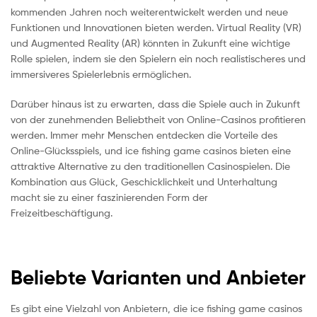
kommenden Jahren noch weiterentwickelt werden und neue
Funktionen und Innovationen bieten werden. Virtual Reality (VR)
und Augmented Reality (AR) könnten in Zukunft eine wichtige
Rolle spielen, indem sie den Spielern ein noch realistischeres und
immersiveres Spielerlebnis ermöglichen.
Darüber hinaus ist zu erwarten, dass die Spiele auch in Zukunft
von der zunehmenden Beliebtheit von Online-Casinos profitieren
werden. Immer mehr Menschen entdecken die Vorteile des
Online-Glücksspiels, und ice fishing game casinos bieten eine
attraktive Alternative zu den traditionellen Casinospielen. Die
Kombination aus Glück, Geschicklichkeit und Unterhaltung
macht sie zu einer faszinierenden Form der
Freizeitbeschäftigung.
Beliebte Varianten und Anbieter
Es gibt eine Vielzahl von Anbietern, die ice fishing game casinos