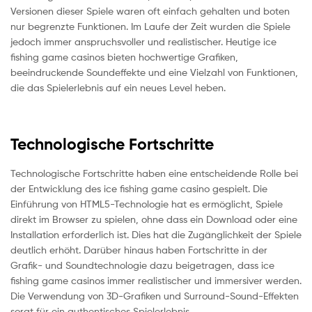
Versionen dieser Spiele waren oft einfach gehalten und boten
nur begrenzte Funktionen. Im Laufe der Zeit wurden die Spiele
jedoch immer anspruchsvoller und realistischer. Heutige ice
fishing game casinos bieten hochwertige Grafiken,
beeindruckende Soundeffekte und eine Vielzahl von Funktionen,
die das Spielerlebnis auf ein neues Level heben.
Technologische Fortschritte
Technologische Fortschritte haben eine entscheidende Rolle bei
der Entwicklung des ice fishing game casino gespielt. Die
Einführung von HTML5-Technologie hat es ermöglicht, Spiele
direkt im Browser zu spielen, ohne dass ein Download oder eine
Installation erforderlich ist. Dies hat die Zugänglichkeit der Spiele
deutlich erhöht. Darüber hinaus haben Fortschritte in der
Grafik- und Soundtechnologie dazu beigetragen, dass ice
fishing game casinos immer realistischer und immersiver werden.
Die Verwendung von 3D-Grafiken und Surround-Sound-Effekten
sorgt für ein authentisches Spielerlebnis.