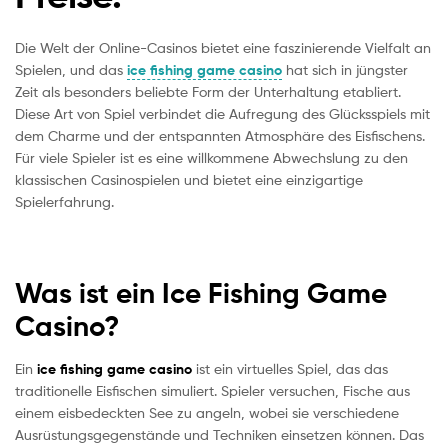
Die Welt der Online-Casinos bietet eine faszinierende Vielfalt an
Spielen, und das
ice fishing game casino
hat sich in jüngster
Zeit als besonders beliebte Form der Unterhaltung etabliert.
Diese Art von Spiel verbindet die Aufregung des Glücksspiels mit
dem Charme und der entspannten Atmosphäre des Eisfischens.
Für viele Spieler ist es eine willkommene Abwechslung zu den
klassischen Casinospielen und bietet eine einzigartige
Spielerfahrung.
Was ist ein Ice Fishing Game
Casino?
Ein
ice fishing game casino
ist ein virtuelles Spiel, das das
traditionelle Eisfischen simuliert. Spieler versuchen, Fische aus
einem eisbedeckten See zu angeln, wobei sie verschiedene
Ausrüstungsgegenstände und Techniken einsetzen können. Das