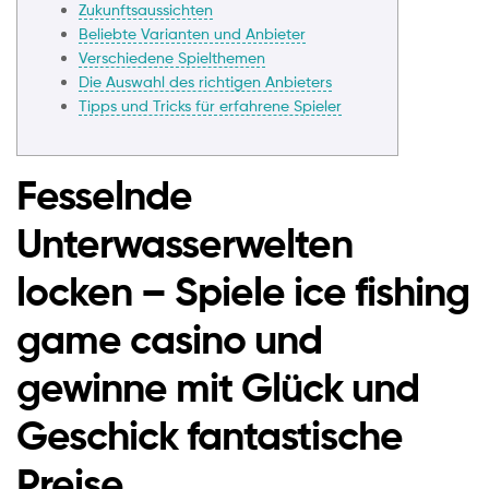
Zukunftsaussichten
Beliebte Varianten und Anbieter
Verschiedene Spielthemen
Die Auswahl des richtigen Anbieters
Tipps und Tricks für erfahrene Spieler
Fesselnde
Unterwasserwelten
locken – Spiele ice fishing
game casino und
gewinne mit Glück und
Geschick fantastische
Preise.