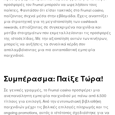
προσφορές του Frumzi μπορούν να ωφελήσουν τους
παίκτες. Φαντάσου ότι είσαι τακτικός στο Frumzi casino,
παίζοντας συχνά μέσα στην εβδομάδα. Έχεις αναπτύξει
μια στρατηγική για τη μεγιστοποίηση των cashback
rewards, εστιάζοντας σε συγκεκριμένα παιχνίδια και
μοτίβα στοιχημάτων που εκμεταλλεύονται τις προσφορές
της ιστοσελίδας. Με την αξιοποίηση αυτών των κινήτρων,
μπορείς να αυξήσεις τα συνολικά κέρδη σου
απολαμβάνοντας μια πιο ανταποδοτική εμπειρία
παιχνιδιού.
Συμπέρασμα: Παίξε Τώρα!
Σε γενικές γραμμές, το Frumzi casino προσφέρει μια
ανεπανάληπτη εμπειρία παιχνιδιού με πάνω από 6.500
τίτλους για επιλογή. Από την εντυπωσιακή βιβλιοθήκη
παιχνιδιών μέχρι τις βολικές επιλογές πληρωμής και τις
ongoing promotions, αυτός ο ιστότοπος σχεδιάστηκε για να