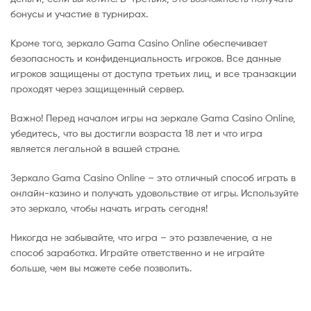
бонусы и участие в турнирах.
Кроме того, зеркало Gama Casino Online обеспечивает
безопасность и конфиденциальность игроков. Все данные
игроков защищены от доступа третьих лиц, и все транзакции
проходят через защищенный сервер.
Важно! Перед началом игры на зеркале Gama Casino Online,
убедитесь, что вы достигли возраста 18 лет и что игра
является легальной в вашей стране.
Зеркало Gama Casino Online – это отличный способ играть в
онлайн-казино и получать удовольствие от игры. Используйте
это зеркало, чтобы начать играть сегодня!
Никогда не забывайте, что игра – это развлечение, а не
способ заработка. Играйте ответственно и не играйте
больше, чем вы можете себе позволить.