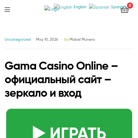
0
English
Spanish
Menu
Categories
Uncategorized
May 10, 2026
by
Mabel Munera
Gama Casino Online –
официальный сайт –
зеркало и вход
▶️ ИГРАТЬ