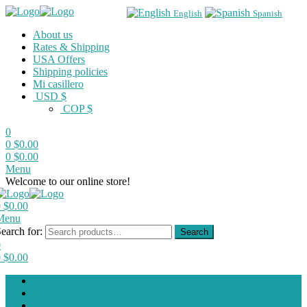
English
Spanish
About us
Rates & Shipping
USA Offers
Shipping policies
Mi casillero
USD $
COP $
0
0
$
0.00
0
$
0.00
Menu
Welcome to our online store!
0
$
0.00
Menu
earch for:
Search
0
0
$
0.00
About us
Rates & Shipping
USA Offers