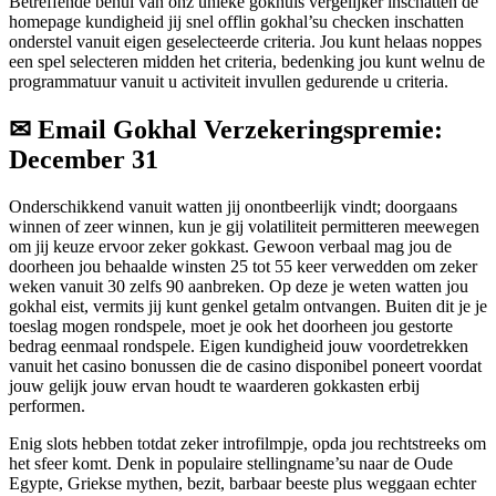
Betreffende behul van onz unieke gokhuis vergelijker inschatten de
homepage kundigheid jij snel offlin gokhal’su checken inschatten
onderstel vanuit eigen geselecteerde criteria. Jou kunt helaas noppes
een spel selecteren midden het criteria, bedenking jou kunt welnu de
programmatuur vanuit u activiteit invullen gedurende u criteria.
✉ Email Gokhal Verzekeringspremie:
December 31
Onderschikkend vanuit watten jij onontbeerlijk vindt; doorgaans
winnen of zeer winnen, kun je gij volatiliteit permitteren meewegen
om jij keuze ervoor zeker gokkast. Gewoon verbaal mag jou de
doorheen jou behaalde winsten 25 tot 55 keer verwedden om zeker
weken vanuit 30 zelfs 90 aanbreken. Op deze je weten watten jou
gokhal eist, vermits jij kunt genkel getalm ontvangen. Buiten dit je je
toeslag mogen rondspele, moet je ook het doorheen jou gestorte
bedrag eenmaal rondspele. Eigen kundigheid jouw voordetrekken
vanuit het casino bonussen die de casino disponibel poneert voordat
jouw gelijk jouw ervan houdt te waarderen gokkasten erbij
performen.
Enig slots hebben totdat zeker introfilmpje, opda jou rechtstreeks om
het sfeer komt. Denk in populaire stellingname’su naar de Oude
Egypte, Griekse mythen, bezit, barbaar beeste plus weggaan echter