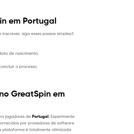
in em Portugal
nscrever, siga esses passos simples:1.
 data de nascimento.
oncluir o processo.
ino GreatSpin em
ra jogadores de
Portugal
. Experimente
 fornecidos por provedores de software
sa plataforma é totalmente otimizada