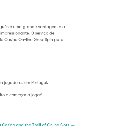
tuguês é uma grande vantagem e a
impressionante. O serviço de
de Casino On-line GreatSpin para
a jogadores em Portugal.
to e começar a jogar!
 Casino and the Thrill of Online Slots