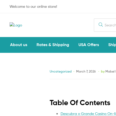
Welcome to our online store!
Search
for:
About us
Rates & Shipping
USA Offers
Ship
Categories
Uncategorized
March 7, 2026
by
Mabel 
Table Of Contents
Descubra o Grande Casino On-lin