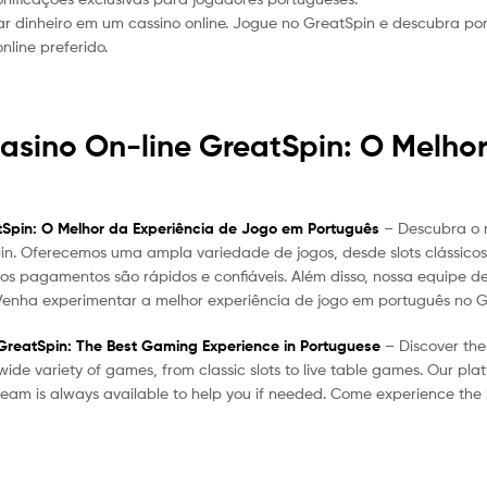
anhar dinheiro em um cassino online. Jogue no GreatSpin e descubra p
line preferido.
sino On-line GreatSpin: O Melhor
Spin: O Melhor da Experiência de Jogo em Português
– Descubra o 
in. Oferecemos uma ampla variedade de jogos, desde slots clássicos
sos pagamentos são rápidos e confiáveis. Além disso, nossa equipe d
Venha experimentar a melhor experiência de jogo em português no G
 GreatSpin: The Best Gaming Experience in Portuguese
– Discover the
wide variety of games, from classic slots to live table games. Our pl
rt team is always available to help you if needed. Come experience th