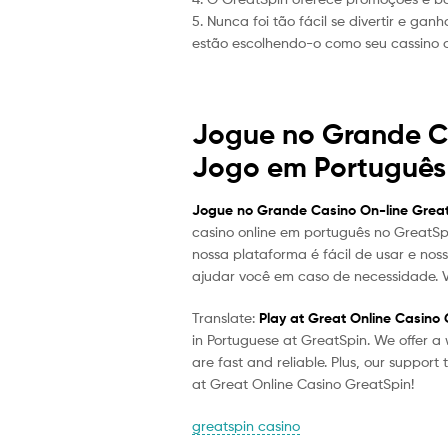
5. Nunca foi tão fácil se divertir e g
estão escolhendo-o como seu cassino on
Jogue no Grande Ca
Jogo em Português
Jogue no Grande Casino On-line Great
casino online em português no GreatSp
nossa plataforma é fácil de usar e nos
ajudar você em caso de necessidade. 
Translate:
Play at Great Online Casino
in Portuguese at GreatSpin. We offer a 
are fast and reliable. Plus, our suppo
at Great Online Casino GreatSpin!
greatspin casino