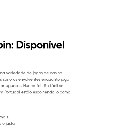
n: Disponível
uma variedade de jogos de casino
tos sonoros envolventes enquanto joga
rtugueses. Nunca foi tão fácil se
 em Portugal estão escolhendo-o como
mais.
e justo.