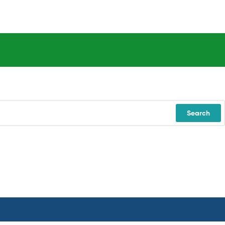
Search