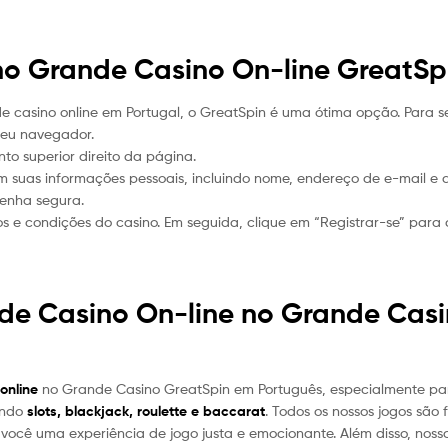
no Grande Casino On-line GreatSp
casino online em Portugal, o GreatSpin é uma ótima opção. Para se i
seu navegador.
nto superior direito da página.
om suas informações pessoais, incluindo nome, endereço de e-mail e
senha segura.
os e condições do casino. Em seguida, clique em “Registrar-se” para c
de Casino On-line no Grande Cas
online
no Grande Casino GreatSpin em Português, especialmente pa
indo
slots, blackjack, roulette e baccarat
. Todos os nossos jogos são
 você uma experiência de jogo justa e emocionante. Além disso, nos