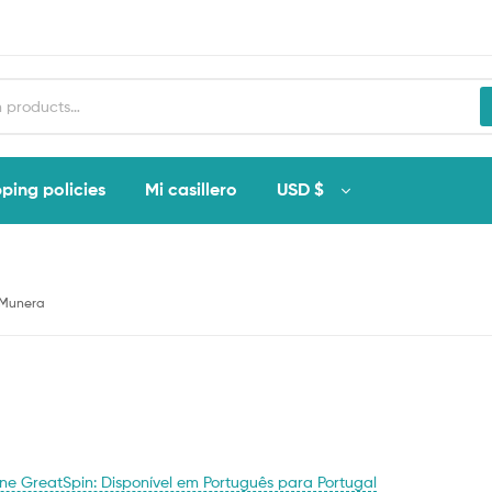
ping policies
Mi casillero
USD $
Munera
e GreatSpin: Disponível em Português para Portugal