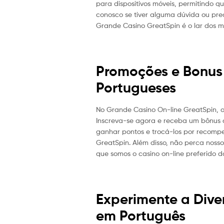
para dispositivos móveis, permitindo q
conosco se tiver alguma dúvida ou pre
Grande Casino GreatSpin é o lar dos m
Promoções e Bonus
Portugueses
No Grande Casino On-line GreatSpin, 
Inscreva-se agora e receba um bônus 
ganhar pontos e trocá-los por recompe
GreatSpin. Além disso, não perca nosso
que somos o casino on-line preferido d
Experimente a Dive
em Português