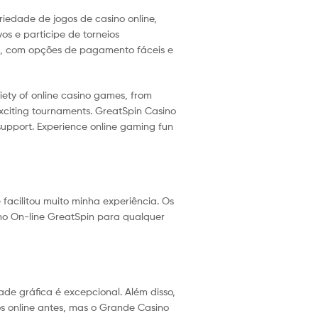
edade de jogos de casino online,
vos e participe de torneios
s, com opções de pagamento fáceis e
iety of online casino games, from
 exciting tournaments. GreatSpin Casino
support. Experience online gaming fun
facilitou muito minha experiência. Os
ino On-line GreatSpin para qualquer
ade gráfica é excepcional. Além disso,
os online antes, mas o Grande Casino