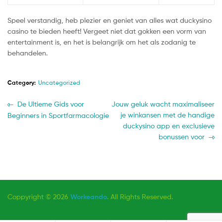
Speel verstandig, heb plezier en geniet van alles wat duckysino
casino te bieden heeft! Vergeet niet dat gokken een vorm van
entertainment is, en het is belangrijk om het als zodanig te
behandelen.
Category:
Uncategorized
Post
Previous
Next
De Ultieme Gids voor
Jouw geluk wacht maximaliseer
post:
post:
je winkansen met de handige
Beginners in Sportfarmacologie
navigation
duckysino app en exclusieve
bonussen voor
Coppyright © 2026
Workeando
. All Rights Reserved.