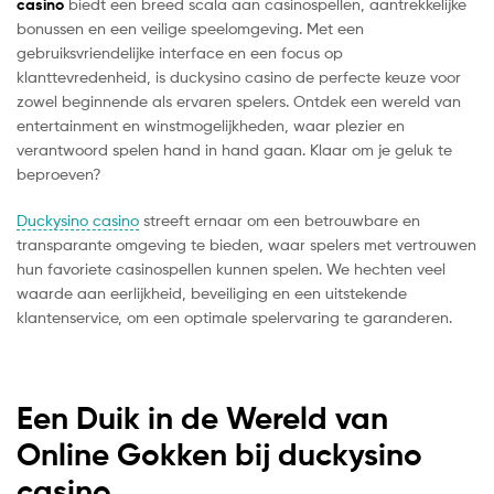
casino
biedt een breed scala aan casinospellen, aantrekkelijke
bonussen en een veilige speelomgeving. Met een
gebruiksvriendelijke interface en een focus op
klanttevredenheid, is duckysino casino de perfecte keuze voor
zowel beginnende als ervaren spelers. Ontdek een wereld van
entertainment en winstmogelijkheden, waar plezier en
verantwoord spelen hand in hand gaan. Klaar om je geluk te
beproeven?
Duckysino casino
streeft ernaar om een betrouwbare en
transparante omgeving te bieden, waar spelers met vertrouwen
hun favoriete casinospellen kunnen spelen. We hechten veel
waarde aan eerlijkheid, beveiliging en een uitstekende
klantenservice, om een optimale spelervaring te garanderen.
Een Duik in de Wereld van
Online Gokken bij duckysino
casino