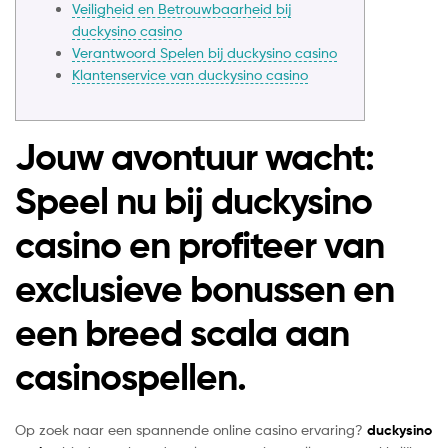
Veiligheid en Betrouwbaarheid bij
duckysino casino
Verantwoord Spelen bij duckysino casino
Klantenservice van duckysino casino
Jouw avontuur wacht:
Speel nu bij duckysino
casino en profiteer van
exclusieve bonussen en
een breed scala aan
casinospellen.
Op zoek naar een spannende online casino ervaring?
duckysino