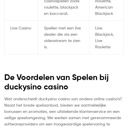
casinospellen zoals
Roulette,
roulette, blackjack
American
en baccarat.
Blackjack
Live Casino
Spellen met een live
Live
dealer die via een
Blackjack,
videostream te zien
Live
is.
Roulette
De Voordelen van Spelen bij
duckysino casino
Wat onderscheidt duckysino casino van andere online casino’s?
Naast het brede spelaanbod, bieden we aantrekkelijke
bonussen en promoties, een uitstekende klantenservice en een
veilige speelomgeving. We werken samen met gerenommeerde
softwareproviders om een hoogwaardige spelervaring te