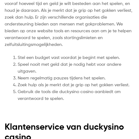
vooraf hoeveel tijd en geld je wilt besteden aan het spelen, en
houd je daaraan. Als je merkt dat je grip op het gokken verliest,
zoek dan hulp. Er zijn verschillende organisaties die
ondersteuning bieden aan mensen met gokproblemen. We
bieden op onze website tools en resources aan om je te helpen
verantwoord te spelen, zoals stortingslimieten en
zelfuitsluitingsmogelijkheden.
Stel een budget vast voordat je begint met spelen.
Speel nooit met geld dat je nodig hebt voor andere
uitgaven.
Neem regelmatig pauzes tijdens het spelen.
Zoek hulp als je merkt dat je grip op het gokken verliest.
Gebruik de tools die duckysino casino aanbiedt om
verantwoord te spelen.
Klantenservice van duckysino
casino