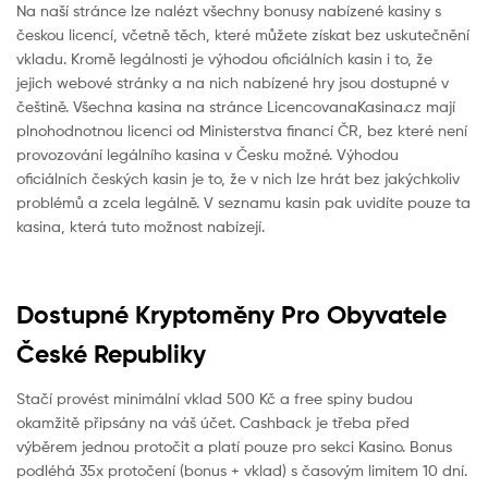
Na naší stránce lze nalézt všechny bonusy nabízené kasiny s
českou licencí, včetně těch, které můžete získat bez uskutečnění
vkladu. Kromě legálnosti je výhodou oficiálních kasin i to, že
jejich webové stránky a na nich nabízené hry jsou dostupné v
češtině. Všechna kasina na stránce LicencovanaKasina.cz mají
plnohodnotnou licenci od Ministerstva financí ČR, bez které není
provozování legálního kasina v Česku možné. Výhodou
oficiálních českých kasin je to, že v nich lze hrát bez jakýchkoliv
problémů a zcela legálně. V seznamu kasin pak uvidíte pouze ta
kasina, která tuto možnost nabízejí.
Dostupné Kryptoměny Pro Obyvatele
České Republiky
Stačí provést minimální vklad 500 Kč a free spiny budou
okamžitě připsány na váš účet. Cashback je třeba před
výběrem jednou protočit a platí pouze pro sekci Kasino. Bonus
podléhá 35x protočení (bonus + vklad) s časovým limitem 10 dní.