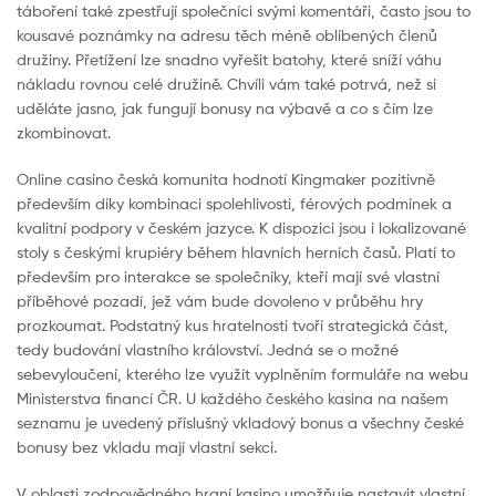
táboření také zpestřují společníci svými komentáři, často jsou to
kousavé poznámky na adresu těch méně oblíbených členů
družiny. Přetížení lze snadno vyřešit batohy, které sníží váhu
nákladu rovnou celé družině. Chvíli vám také potrvá, než si
uděláte jasno, jak fungují bonusy na výbavě a co s čím lze
zkombinovat.
Online casino česká komunita hodnotí Kingmaker pozitivně
především díky kombinaci spolehlivosti, férových podmínek a
kvalitní podpory v českém jazyce. K dispozici jsou i lokalizované
stoly s českými krupiéry během hlavních herních časů. Platí to
především pro interakce se společníky, kteří mají své vlastní
příběhové pozadí, jež vám bude dovoleno v průběhu hry
prozkoumat. Podstatný kus hratelnosti tvoří strategická část,
tedy budování vlastního království. Jedná se o možné
sebevyloučení, kterého lze využít vyplněním formuláře na webu
Ministerstva financí ČR. U každého českého kasina na našem
seznamu je uvedený příslušný vkladový bonus a všechny české
bonusy bez vkladu mají vlastní sekci.
V oblasti zodpovědného hraní kasino umožňuje nastavit vlastní