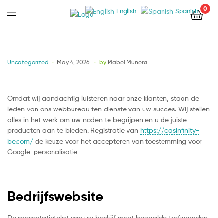
0
English
Spanish
Menu
Categories
Uncategorized
May 4, 2026
by
Mabel Munera
Omdat wij aandachtig luisteren naar onze klanten, staan de
leden van ons webbureau ten dienste van uw succes. Wij stellen
alles in het werk om uw noden te begrijpen en u de juiste
producten aan te bieden. Registratie van
https://casinfinity-
be.com/
de keuze voor het accepteren van toestemming voor
Google-personalisatie
Bedrijfswebsite
De presentatietekst van uw bedrijf moet bepaalde trefwoorden