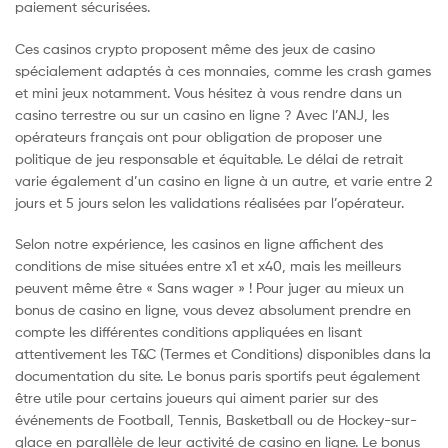
paiement sécurisées.
Ces casinos crypto proposent même des jeux de casino
spécialement adaptés à ces monnaies, comme les crash games
et mini jeux notamment. Vous hésitez à vous rendre dans un
casino terrestre ou sur un casino en ligne ? Avec l’ANJ, les
opérateurs français ont pour obligation de proposer une
politique de jeu responsable et équitable. Le délai de retrait
varie également d’un casino en ligne à un autre, et varie entre 2
jours et 5 jours selon les validations réalisées par l’opérateur.
Selon notre expérience, les casinos en ligne affichent des
conditions de mise situées entre x1 et x40, mais les meilleurs
peuvent même être « Sans wager » ! Pour juger au mieux un
bonus de casino en ligne, vous devez absolument prendre en
compte les différentes conditions appliquées en lisant
attentivement les T&C (Termes et Conditions) disponibles dans la
documentation du site. Le bonus paris sportifs peut également
être utile pour certains joueurs qui aiment parier sur des
événements de Football, Tennis, Basketball ou de Hockey-sur-
glace en parallèle de leur activité de casino en ligne. Le bonus