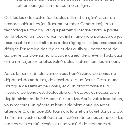
retirer leurs gains sur un casino en ligne.
Oui, les jeux de casino équitables utilisent un générateur de
nombres aléatoires (ou Random Number Generation), et la
technologie Provably Fair qui permet d’inscrire chaque partie
sur la blockchain pour la vérifier. Enfin, une vraie politique de jeu
responsable ne se limite pas à des réglages. Le jeu responsable
désigne l’ensemble des règles et des outils qui permettent de
garder le contrôle sur sa pratique du jeu, de prévenir l’addiction
et de protéger les publics vulnérables, notamment les mineurs.
Après le bonus de bienvenue, vous bénéficierez de bonus de
dépôt hebdomadaires, de cashback, d’un Bonus Crab, d’une
Boutique de Défis et de Bonus, et d’un programme VIP à 5
niveaux. Ce bonus est déblocable en 4 étapes et nécessite un
dépôt minimum de 20 € pour être activé. Après votre inscription,
vous recevrez un généreux bonus de bienvenue pouvant
atteindre €, ainsi que 350 tours gratuits et un ticket Bonus Crab.
Il offre une vaste ludothèque, un système de bonus complet, des
normes de sécurité élevées et une variété de méthodes de