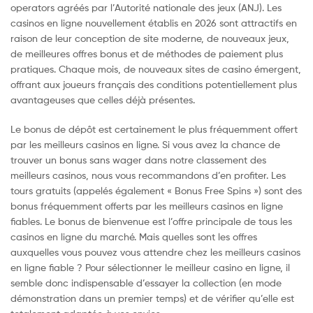
operators agréés par l’Autorité nationale des jeux (ANJ). Les
casinos en ligne nouvellement établis en 2026 sont attractifs en
raison de leur conception de site moderne, de nouveaux jeux,
de meilleures offres bonus et de méthodes de paiement plus
pratiques. Chaque mois, de nouveaux sites de casino émergent,
offrant aux joueurs français des conditions potentiellement plus
avantageuses que celles déjà présentes.
Le bonus de dépôt est certainement le plus fréquemment offert
par les meilleurs casinos en ligne. Si vous avez la chance de
trouver un bonus sans wager dans notre classement des
meilleurs casinos, nous vous recommandons d’en profiter. Les
tours gratuits (appelés également « Bonus Free Spins ») sont des
bonus fréquemment offerts par les meilleurs casinos en ligne
fiables. Le bonus de bienvenue est l’offre principale de tous les
casinos en ligne du marché. Mais quelles sont les offres
auxquelles vous pouvez vous attendre chez les meilleurs casinos
en ligne fiable ? Pour sélectionner le meilleur casino en ligne, il
semble donc indispensable d’essayer la collection (en mode
démonstration dans un premier temps) et de vérifier qu’elle est