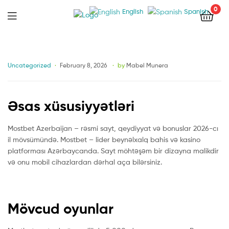
0
English
Spanish
Menu
Categories
Uncategorized
February 8, 2026
by
Mabel Munera
Əsas xüsusiyyətləri
Mostbet Azerbaijan – rəsmi sayt, qeydiyyat və bonuslar 2026-cı
il mövsümündə. Mostbet – lider beynəlxalq bahis və kasino
platforması Azərbaycanda. Sayt möhtəşəm bir dizayna malikdir
və onu mobil cihazlardan dərhal aça bilərsiniz.
Mövcud oyunlar