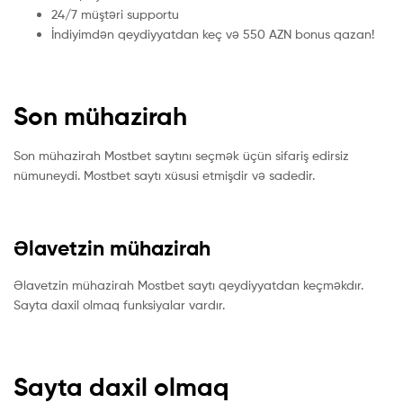
24/7 müştəri supportu
İndiyimdən qeydiyyatdan keç və 550 AZN bonus qazan!
Son mühazirah
Son mühazirah Mostbet saytını seçmək üçün sifariş edirsiz
nümuneydi. Mostbet saytı xüsusi etmişdir və sadedir.
Əlavetzin mühazirah
Əlavetzin mühazirah Mostbet saytı qeydiyyatdan keçməkdır.
Sayta daxil olmaq funksiyalar vardır.
Sayta daxil olmaq