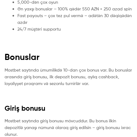
5,000-dən çox oyun
Ən yaxşı bonuslar – 100% qədər 550 AZN + 250 azad spin
Fast payouts – çox tez pul vermə – adətən 30 dəqiqədən
azdır
24/7 müştəri supportu
Bonuslar
Mostbet saytında ümumilikdə 10-dan çox bonus var. Bu bonuslar
arasında giriş bonusu, ilk depozit bonusu, aylıq cashback,
loyaliyyet proqramı və sezonlu turnirlər var.
Giriş bonusu
Mostbet saytında giriş bonusu mövcuddur. Bu bonus ilkin
depozitlə yanaşı nümunə olaraq giriş edilsin – giriş bonusu ixrac
olunur.