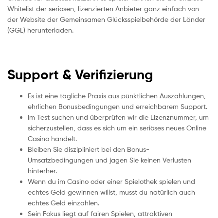
Whitelist der seriösen, lizenzierten Anbieter ganz einfach von
der Website der Gemeinsamen Glücksspielbehörde der Länder
(GGL) herunterladen.
Support & Verifizierung
Es ist eine tägliche Praxis aus pünktlichen Auszahlungen,
ehrlichen Bonusbedingungen und erreichbarem Support.
Im Test suchen und überprüfen wir die Lizenznummer, um
sicherzustellen, dass es sich um ein seriöses neues Online
Casino handelt.
Bleiben Sie diszipliniert bei den Bonus-
Umsatzbedingungen und jagen Sie keinen Verlusten
hinterher.
Wenn du im Casino oder einer Spielothek spielen und
echtes Geld gewinnen willst, musst du natürlich auch
echtes Geld einzahlen.
Sein Fokus liegt auf fairen Spielen, attraktiven