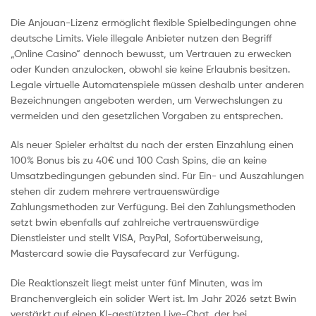
Die Anjouan-Lizenz ermöglicht flexible Spielbedingungen ohne
deutsche Limits. Viele illegale Anbieter nutzen den Begriff
„Online Casino“ dennoch bewusst, um Vertrauen zu erwecken
oder Kunden anzulocken, obwohl sie keine Erlaubnis besitzen.
Legale virtuelle Automatenspiele müssen deshalb unter anderen
Bezeichnungen angeboten werden, um Verwechslungen zu
vermeiden und den gesetzlichen Vorgaben zu entsprechen.
Als neuer Spieler erhältst du nach der ersten Einzahlung einen
100% Bonus bis zu 40€ und 100 Cash Spins, die an keine
Umsatzbedingungen gebunden sind. Für Ein- und Auszahlungen
stehen dir zudem mehrere vertrauenswürdige
Zahlungsmethoden zur Verfügung. Bei den Zahlungsmethoden
setzt bwin ebenfalls auf zahlreiche vertrauenswürdige
Dienstleister und stellt VISA, PayPal, Sofortüberweisung,
Mastercard sowie die Paysafecard zur Verfügung.
Die Reaktionszeit liegt meist unter fünf Minuten, was im
Branchenvergleich ein solider Wert ist. Im Jahr 2026 setzt Bwin
verstärkt auf einen KI-gestützten Live-Chat, der bei