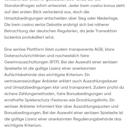
Standardfragen sofort antwortet. Jeder bwin casino bonus sieht
auf den ersten Blick verlockend aus, doch die
Umsatzbedingungen entscheiden über Sieg oder Niederlage.
Die bwin casino seriös Debatte erübrigt sich bei näherer
Betrachtung der deutschen Regularien, da jede Transaktion
lückenlos protokolliert wird.
Eine seriöse Plattform listet zudem transparente AGB, klare
Datenschutzrichtlinien und nachweislich faire
Gewinnausschüttungen (RTP). Bei der Auswahl einer seriösen
Spielseite ist die gültige Lizenz einer anerkannten
Aufsichtsbehörde das wichtigste Kriterium. Ein
vertrauenswürdiger Anbieter erklärt auch Auszahlungsdauer
und Umsatzbedingungen klar und transparent. Zudem prüfst du
sichere Zahlungsmethoden, faire Bonusbedingungen und
ernsthafte Spielerschutz-Features wie Einzahlungslimits. Ein
seriöser Anbieter informiert klar über Auszahlungsquoten und
Bonusbedingungen. Bei der Auswahl einer seriösen Spielseite ist
die gültige Lizenz einer anerkannten Regulierungsbehörde das
wichtigste Kriterium.