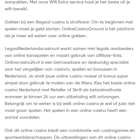
aanpakken. Met onze Wifi Extra service haal je het beste uit je
wifi-bereik!.
Gokken bij een illegaal casino is strafbaar. Om te beginnen met
spelen moet je geld storten. OnlineCasinoGround is hét platform
als je meer wil weten over online gokken.
LegaalNederlandscasino.nl werkt samen met legale aanbieders
van online kansspelen en maakt gebruik van affiliate-links.
Onlinecasino24.nl is een betrouwbare en deskundig specialist
voor het vergelijken van casino’s, spellen en bonussen in
Nederland. Je vindt jouw online casino review of bonus super
simpel door gebruik te maken van de filters. Kies het beste online
casino Nederland met Neteller of Skrill als betaalmethode
wanneer je binnen 24 uur een uitbetaling wilt ontvangen.
Belangrijk om te weten is bij welk online casino je wel of juist niet
moet gaan spelen. Het spelen in een online casino heeft een
aantal voordelen.
Ook dit online casino biedt een combinatie van casinogames en
sportweddenschappen. De uitbetalingen van dit online casino