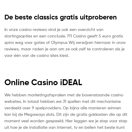
De beste classics gratis uitproberen
In onze casino reviews vind je ook een overzicht van
stortingsopties en een conclusie. 711 Casino geeft 5 euro gratis
spins weg voor gates of Olympus Wij verwijzen hiernaar in onze
reviews, maar raden je aan om ze ook zelf te controleren als je
voor één van de casino sites kiest.
Online Casino iDEAL
We hebben marketingafspraken met de bovenstaande casino
websites. In totaal hebben we 31 spellen met dit mechanisme
verdeeld over 9 spelproviders. Op bijna alle manieren winnen
kan bij de Megaways slots. Dit zijn de gratis gokkasten die op dit
moment veel worden gespeeld. Hier leggen we je stap voor stap
uit hoe je de installatie van internet, tv en bellen het beste kunt