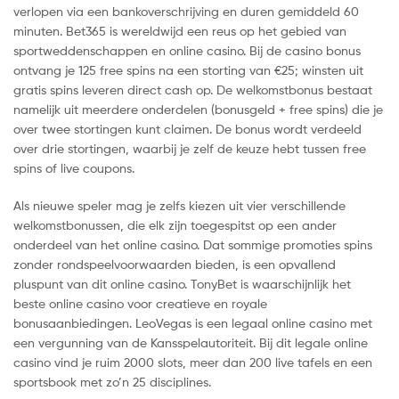
verlopen via een bankoverschrijving en duren gemiddeld 60
minuten. Bet365 is wereldwijd een reus op het gebied van
sportweddenschappen en online casino. Bij de casino bonus
ontvang je 125 free spins na een storting van €25; winsten uit
gratis spins leveren direct cash op. De welkomstbonus bestaat
namelijk uit meerdere onderdelen (bonusgeld + free spins) die je
over twee stortingen kunt claimen. De bonus wordt verdeeld
over drie stortingen, waarbij je zelf de keuze hebt tussen free
spins of live coupons.
Als nieuwe speler mag je zelfs kiezen uit vier verschillende
welkomstbonussen, die elk zijn toegespitst op een ander
onderdeel van het online casino. Dat sommige promoties spins
zonder rondspeelvoorwaarden bieden, is een opvallend
pluspunt van dit online casino. TonyBet is waarschijnlijk het
beste online casino voor creatieve en royale
bonusaanbiedingen. LeoVegas is een legaal online casino met
een vergunning van de Kansspelautoriteit. Bij dit legale online
casino vind je ruim 2000 slots, meer dan 200 live tafels en een
sportsbook met zo’n 25 disciplines.