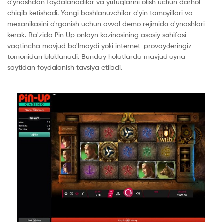
o'ynashdan foydalanadilar va yutuqlarini olish uchun darhol
chiqib ketishadi. Yangi boshlanuvchilar o'yin tamoyillari va
mexanikasini o'rganish uchun avval demo rejimida o'ynashlari
kerak. Ba'zida Pin Up onlayn kazinosining asosiy sahifasi
vaqtincha mavjud bo'lmaydi yoki internet-provayderingiz
tomonidan bloklanadi. Bunday holatlarda mavjud oyna
saytidan foydalanish tavsiya etiladi.