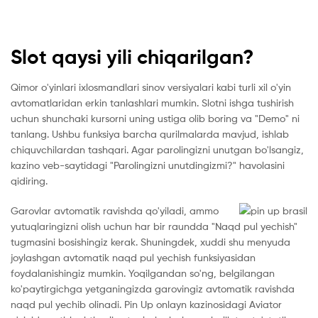
Slot qaysi yili chiqarilgan?
Qimor o'yinlari ixlosmandlari sinov versiyalari kabi turli xil o'yin
avtomatlaridan erkin tanlashlari mumkin. Slotni ishga tushirish
uchun shunchaki kursorni uning ustiga olib boring va "Demo" ni
tanlang. Ushbu funksiya barcha qurilmalarda mavjud, ishlab
chiquvchilardan tashqari. Agar parolingizni unutgan bo'lsangiz,
kazino veb-saytidagi "Parolingizni unutdingizmi?" havolasini
qidiring.
Garovlar avtomatik ravishda qo'yiladi, ammo
yutuqlaringizni olish uchun har bir raundda "Naqd pul yechish"
tugmasini bosishingiz kerak. Shuningdek, xuddi shu menyuda
joylashgan avtomatik naqd pul yechish funksiyasidan
foydalanishingiz mumkin. Yoqilgandan so'ng, belgilangan
ko'paytirgichga yetganingizda garovingiz avtomatik ravishda
naqd pul yechib olinadi. Pin Up onlayn kazinosidagi Aviator