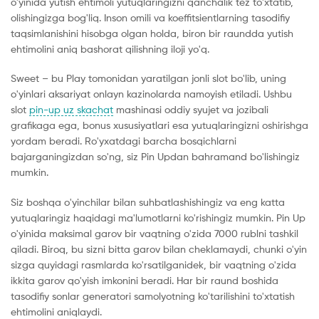
o'yinida yutish ehtimoli yutuqlaringizni qanchalik tez to'xtatib,
olishingizga bog'liq. Inson omili va koeffitsientlarning tasodifiy
taqsimlanishini hisobga olgan holda, biron bir raundda yutish
ehtimolini aniq bashorat qilishning iloji yo'q.
Sweet – bu Play tomonidan yaratilgan jonli slot bo'lib, uning
o'yinlari aksariyat onlayn kazinolarda namoyish etiladi. Ushbu
slot
pin-up uz skachat
mashinasi oddiy syujet va jozibali
grafikaga ega, bonus xususiyatlari esa yutuqlaringizni oshirishga
yordam beradi. Ro'yxatdagi barcha bosqichlarni
bajarganingizdan so'ng, siz Pin Updan bahramand bo'lishingiz
mumkin.
Siz boshqa o'yinchilar bilan suhbatlashishingiz va eng katta
yutuqlaringiz haqidagi ma'lumotlarni ko'rishingiz mumkin. Pin Up
o'yinida maksimal garov bir vaqtning o'zida 7000 rublni tashkil
qiladi. Biroq, bu sizni bitta garov bilan cheklamaydi, chunki o'yin
sizga quyidagi rasmlarda ko'rsatilganidek, bir vaqtning o'zida
ikkita garov qo'yish imkonini beradi. Har bir raund boshida
tasodifiy sonlar generatori samolyotning ko'tarilishini to'xtatish
ehtimolini aniqlaydi.