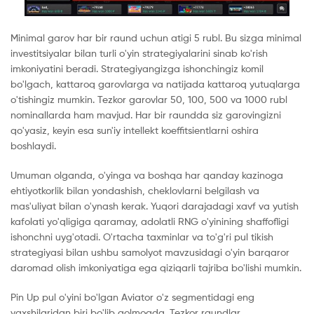
Minimal garov har bir raund uchun atigi 5 rubl. Bu sizga minimal
investitsiyalar bilan turli o'yin strategiyalarini sinab ko'rish
imkoniyatini beradi. Strategiyangizga ishonchingiz komil
bo'lgach, kattaroq garovlarga va natijada kattaroq yutuqlarga
o'tishingiz mumkin. Tezkor garovlar 50, 100, 500 va 1000 rubl
nominallarda ham mavjud. Har bir raundda siz garovingizni
qo'yasiz, keyin esa sun'iy intellekt koeffitsientlarni oshira
boshlaydi.
Umuman olganda, o'yinga va boshqa har qanday kazinoga
ehtiyotkorlik bilan yondashish, cheklovlarni belgilash va
mas'uliyat bilan o'ynash kerak. Yuqori darajadagi xavf va yutish
kafolati yo'qligiga qaramay, adolatli RNG o'yinining shaffofligi
ishonchni uyg'otadi. O'rtacha taxminlar va to'g'ri pul tikish
strategiyasi bilan ushbu samolyot mavzusidagi o'yin barqaror
daromad olish imkoniyatiga ega qiziqarli tajriba bo'lishi mumkin.
Pin Up pul o'yini bo'lgan Aviator o'z segmentidagi eng
yaxshilaridan biri bo'lib qolmoqda. Tezkor raundlar,