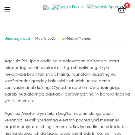
0
English
Spanish
Menu
Categories
Uncategorized
May 17, 2026
by
Mabel Munera
Agar siz Pin Upda endigina boshlayotgan bo'lsangiz, katta
miqdordagi pulni tavakkal qilishga shoshilmang. O'yin
mexanikasi bilan tanishib chiqing, raundlarni kuzating va
koeffitsientlar qanday ishlashini tushunish uchun demo
versiyasini sinab ko'ring.
O'ynashni qachon to'xtatishingizga
qarab, yutuqlaringiz dastlabki garovingizning 14 baravarigacha
yetishi mumkin.
Agar siz Aviator o'yini bilan bog'liq muammolarga duch
kelsangiz, texnik yordamga elektron pochta yoki messenjer
orqali murojaat qilishingiz mumkin. Kazino xodimlari odatda bir
necha daqiqa ichida tezda javob berishadi. Biroq, og'ir yuk