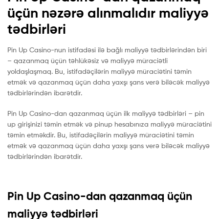
üçün nəzərə alınmalıdır maliyyə
tədbirləri
Pin Up Casino-nun istifadəsi ilə bağlı maliyyə tədbirlərindən biri
– qazanmaq üçün təhlükəsiz və maliyyə müraciətli
yoldaşlaşmaq. Bu, istifadəçilərin maliyyə müraciətini təmin
etmək və qazanmaq üçün daha yaxşı şans verə biləcək maliyyə
tədbirlərindən ibarətdir.
Pin Up Casino-dan qazanmaq üçün ilk maliyyə tədbirləri – pin
up girişinizi təmin etmək və pinup hesabınıza maliyyə müraciətini
təmin etməkdir. Bu, istifadəçilərin maliyyə müraciətini təmin
etmək və qazanmaq üçün daha yaxşı şans verə biləcək maliyyə
tədbirlərindən ibarətdir.
Pin Up Casino-dan qazanmaq üçün
maliyyə tədbirləri