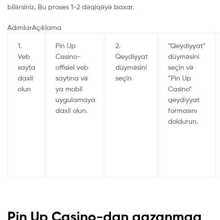
bilərsiniz. Bu proses 1-2 dəqiqəyə baxar.
AdımlarAçıklama
1.
Pin Up
2.
“Qeydiyyat”
Veb
Casino-
Qeydiyyat
düyməsini
sayta
offisiel veb
düyməsini
seçin və
daxil
saytına və
seçin
“Pin Up
olun
ya mobil
Casino”
uygulamaya
qeydiyyat
daxil olun.
formasını
doldurun.
Pin Up Casino-dan qazanmaq