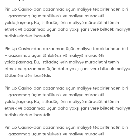
Pin Up Casino-dan qazanmaq üçün maliyyə tədbirlərindən biri
– qazanmaq üçün təhlükəsiz və maliyyə müraciətli
yoldaşlaşmaq. Bu, istifadəçilərin maliyyə müraciətini təmin
etmək və qazanmaq üçün daha yaxşı şans verə biləcək maliyyə
tədbirlərindən ibarətdir.
Pin Up Casino-dan qazanmaq üçün maliyyə tədbirlərindən biri
– qazanmaq üçün təhlükəsiz və maliyyə müraciətli
yoldaşlaşmaq. Bu, istifadəçilərin maliyyə müraciətini təmin
etmək və qazanmaq üçün daha yaxşı şans verə biləcək maliyyə
tədbirlərindən ibarətdir.
Pin Up Casino-dan qazanmaq üçün maliyyə tədbirlərindən biri
– qazanmaq üçün təhlükəsiz və maliyyə müraciətli
yoldaşlaşmaq. Bu, istifadəçilərin maliyyə müraciətini təmin
etmək və qazanmaq üçün daha yaxşı şans verə biləcək maliyyə
tədbirlərindən ibarətdir.
Pin Up Casino-dan qazanmaq üçün maliyyə tədbirlərindən biri
– qazanmaq üçün təhlükəsiz və maliyyə müraciətli