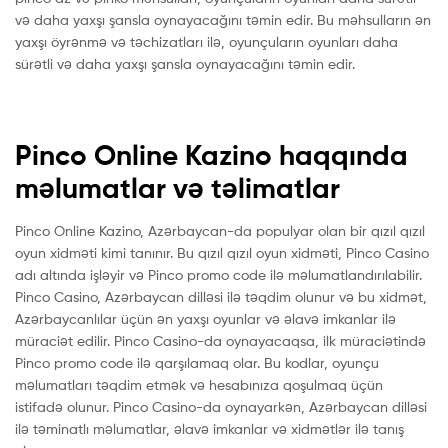
və daha yaxşı şansla oynayacağını təmin edir. Bu məhsulların ən
yaxşı öyrənmə və təchizatları ilə, oyunçuların oyunları daha
sürətli və daha yaxşı şansla oynayacağını təmin edir.
Pinco Online Kazino haqqında
məlumatlar və təlimatlar
Pinco Online Kazino, Azərbaycan-da populyar olan bir qızıl qızıl
oyun xidməti kimi tanınır. Bu qızıl qızıl oyun xidməti, Pinco Casino
adı altında işləyir və Pinco promo code ilə məlumatlandırılabilir.
Pinco Casino, Azərbaycan dilləsi ilə təqdim olunur və bu xidmət,
Azərbaycanlılar üçün ən yaxşı oyunlar və əlavə imkanlar ilə
müraciət edilir. Pinco Casino-da oynayacaqsa, ilk müraciətində
Pinco promo code ilə qarşılamaq olar. Bu kodlar, oyunçu
məlumatları təqdim etmək və hesabınıza qoşulmaq üçün
istifadə olunur. Pinco Casino-da oynayarkən, Azərbaycan dilləsi
ilə təminatlı məlumatlar, əlavə imkanlar və xidmətlər ilə tanış