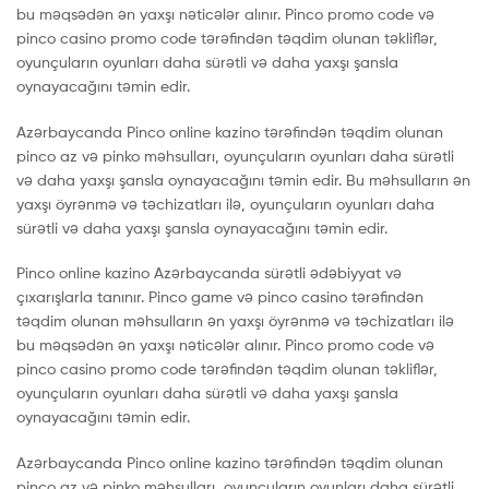
bu məqsədən ən yaxşı nəticələr alınır. Pinco promo code və
pinco casino promo code tərəfindən təqdim olunan təkliflər,
oyunçuların oyunları daha sürətli və daha yaxşı şansla
oynayacağını təmin edir.
Azərbaycanda Pinco online kazino tərəfindən təqdim olunan
pinco az və pinko məhsulları, oyunçuların oyunları daha sürətli
və daha yaxşı şansla oynayacağını təmin edir. Bu məhsulların ən
yaxşı öyrənmə və təchizatları ilə, oyunçuların oyunları daha
sürətli və daha yaxşı şansla oynayacağını təmin edir.
Pinco online kazino Azərbaycanda sürətli ədəbiyyat və
çıxarışlarla tanınır. Pinco game və pinco casino tərəfindən
təqdim olunan məhsulların ən yaxşı öyrənmə və təchizatları ilə
bu məqsədən ən yaxşı nəticələr alınır. Pinco promo code və
pinco casino promo code tərəfindən təqdim olunan təkliflər,
oyunçuların oyunları daha sürətli və daha yaxşı şansla
oynayacağını təmin edir.
Azərbaycanda Pinco online kazino tərəfindən təqdim olunan
pinco az və pinko məhsulları, oyunçuların oyunları daha sürətli