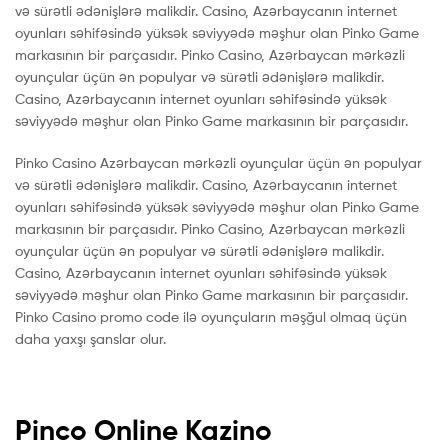
və sürətli ədənişlərə malikdir. Casino, Azərbaycanın internet
oyunları səhifəsində yüksək səviyyədə məşhur olan Pinko Game
markasının bir parçasıdır. Pinko Casino, Azərbaycan mərkəzli
oyunçular üçün ən populyar və sürətli ədənişlərə malikdir.
Casino, Azərbaycanın internet oyunları səhifəsində yüksək
səviyyədə məşhur olan Pinko Game markasının bir parçasıdır.
Pinko Casino Azərbaycan mərkəzli oyunçular üçün ən populyar
və sürətli ədənişlərə malikdir. Casino, Azərbaycanın internet
oyunları səhifəsində yüksək səviyyədə məşhur olan Pinko Game
markasının bir parçasıdır. Pinko Casino, Azərbaycan mərkəzli
oyunçular üçün ən populyar və sürətli ədənişlərə malikdir.
Casino, Azərbaycanın internet oyunları səhifəsində yüksək
səviyyədə məşhur olan Pinko Game markasının bir parçasıdır.
Pinko Casino promo code ilə oyunçuların məşğul olmaq üçün
daha yaxşı şanslar olur.
Pinco Online Kazino