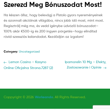
Szerezd Meg Bónuszodat Most!
Ha készen állsz, hogy belevágj a Pistolo gyors nyereményeinek
és azonnali akcióinak világába, nincs jobb idő most, mint most.
Regisztrálj még ma, és vedd igénybe üdvözlő bónuszodat—
100% akár €500-ig és 200 ingyen pörgetés—hogy elindítsd
rövid‑szessziós kalandodat. Kezdődjön az izgalom!
Category:
Uncategorized
Post
Previous
Next
Lemon Casino – Kasyno
Ipamorelin 10 Mg – Efekty,
post:
post:
Zastosowanie i Opinie
Online Oficjalna Strona.7287 (2)
navigation
Coppyright © 2026
Workeando
. All Rights Reserved.