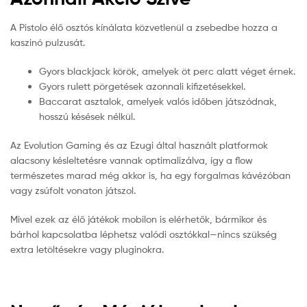
A Pistolo élő osztós kínálata közvetlenül a zsebedbe hozza a
kaszinó pulzusát.
Gyors blackjack körök, amelyek öt perc alatt véget érnek.
Gyors rulett pörgetések azonnali kifizetésekkel.
Baccarat asztalok, amelyek valós időben játszódnak,
hosszú késések nélkül.
Az Evolution Gaming és az Ezugi által használt platformok
alacsony késleltetésre vannak optimalizálva, így a flow
természetes marad még akkor is, ha egy forgalmas kávézóban
vagy zsúfolt vonaton játszol.
Mivel ezek az élő játékok mobilon is elérhetők, bármikor és
bárhol kapcsolatba léphetsz valódi osztókkal—nincs szükség
extra letöltésekre vagy pluginokra.