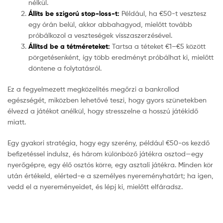
nélkül.
Állíts be szigorú stop-loss-t:
Például, ha €50-t vesztesz
egy órán belül, akkor abbahagyod, mielőtt tovább
próbálkozol a veszteségek visszaszerzésével.
Állítsd be a tétméreteket:
Tartsa a téteket €1–€5 között
pörgetésenként, így több eredményt próbálhat ki, mielőtt
döntene a folytatásról.
Ez a fegyelmezett megközelítés megőrzi a bankrollod
egészségét, miközben lehetővé teszi, hogy gyors szünetekben
élvezd a játékot anélkül, hogy stresszelne a hosszú játékidő
miatt.
Egy gyakori stratégia, hogy egy szerény, például €50-os kezdő
befizetéssel indulsz, és három különböző játékra osztod—egy
nyerőgépre, egy élő osztós körre, egy asztali játékra. Minden kör
után értékeld, elérted-e a személyes nyereményhatárt; ha igen,
vedd el a nyereményeidet, és lépj ki, mielőtt elfáradsz.