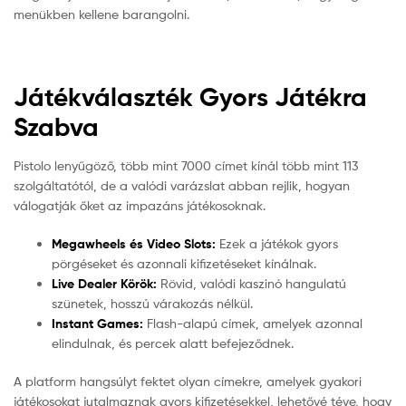
menükben kellene barangolni.
Játékválaszték Gyors Játékra
Szabva
Pistolo lenyűgöző, több mint 7000 címet kínál több mint 113
szolgáltatótól, de a valódi varázslat abban rejlik, hogyan
válogatják őket az impazáns játékosoknak.
Megawheels és Video Slots:
Ezek a játékok gyors
pörgéseket és azonnali kifizetéseket kínálnak.
Live Dealer Körök:
Rövid, valódi kaszinó hangulatú
szünetek, hosszú várakozás nélkül.
Instant Games:
Flash-alapú címek, amelyek azonnal
elindulnak, és percek alatt befejeződnek.
A platform hangsúlyt fektet olyan címekre, amelyek gyakori
játékosokat jutalmaznak gyors kifizetésekkel, lehetővé téve, hogy