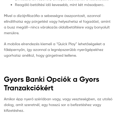
Reagáló betöltési idő kevesebb, mint két másodperc.
Mivel a dizájnfilozófia a sebességre összpontosít, azonnal
elindíthatsz egy pörgetést vagy helyezhetsz el fogadást, amint
a busz megáll—nincs várakozás oldalbetöltésre vagy bonyolult
menükre.
A mobilos elrendezés kiemeli a “Quick Play” lehetőségeket a
főképernyőn, így azonnal a legnépszerűbb nyerőgépekhez
ugorhatsz anélkül, hogy görgetned kellene.
Gyors Banki Opciók a Gyors
Tranzakciókért
Amikor épp nyerő szériában vagy, vagy veszteségben, az utolsó
dolog, amit szeretnél, egy hosszú sor a befizetéshez vagy
kifizetéshez.