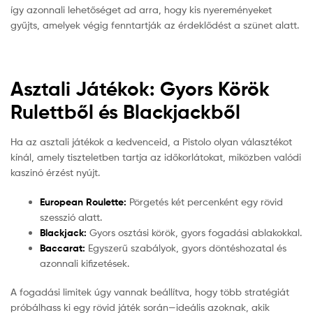
így azonnali lehetőséget ad arra, hogy kis nyereményeket
gyűjts, amelyek végig fenntartják az érdeklődést a szünet alatt.
Asztali Játékok: Gyors Körök
Rulettből és Blackjackből
Ha az asztali játékok a kedvenceid, a Pistolo olyan választékot
kínál, amely tiszteletben tartja az időkorlátokat, miközben valódi
kaszinó érzést nyújt.
European Roulette:
Pörgetés két percenként egy rövid
szesszió alatt.
Blackjack:
Gyors osztási körök, gyors fogadási ablakokkal.
Baccarat:
Egyszerű szabályok, gyors döntéshozatal és
azonnali kifizetések.
A fogadási limitek úgy vannak beállítva, hogy több stratégiát
próbálhass ki egy rövid játék során—ideális azoknak, akik