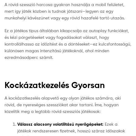
A rövid‑szesszió harcosa gyakran használja a mobil felületet,
mert így játék közben is tudnak játszani—legyen az egy
munkahelyi kávészünet vagy egy rövid hazafelé tartó utazás.
Ez a játékos típus általában kikapcsolja az autoplay funkciókat,
és kézi pörgetéseket vagy fogadásokat választ, hogy
kontrollálhassa az időzítést és a döntéseket—ez kulcsfontosságú,
különösen magas intenzitású játékoknál, ahol minden
ezredmásodperc számít.
Kockázatkezelés Gyorsan
A kockázatkezelés alapvető egy olyan játékos számára, aki
rövid, de nyereséges szessziókat akar tartani. Íme, hogyan
közelítik meg a legtöbb rövid‑szessziós játékosok:
Válassz alacsony volatilitású nyerőgépeket:
Ezek a
játékok rendszeresen fizetnek, hosszú száraz időszakok