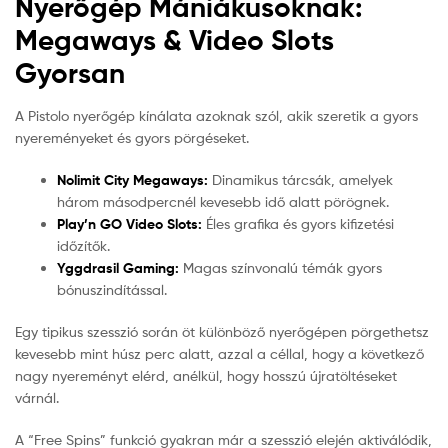
Nyerőgép Mániákusoknak:
Megaways & Video Slots
Gyorsan
A Pistolo nyerőgép kínálata azoknak szól, akik szeretik a gyors
nyereményeket és gyors pörgéseket.
Nolimit City Megaways:
Dinamikus tárcsák, amelyek
három másodpercnél kevesebb idő alatt pörögnek.
Play’n GO Video Slots:
Éles grafika és gyors kifizetési
időzítők.
Yggdrasil Gaming:
Magas színvonalú témák gyors
bónuszindítással.
Egy tipikus szesszió során öt különböző nyerőgépen pörgethetsz
kevesebb mint húsz perc alatt, azzal a céllal, hogy a következő
nagy nyereményt elérd, anélkül, hogy hosszú újratöltéseket
várnál.
A “Free Spins” funkció gyakran már a szesszió elején aktiválódik,