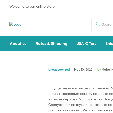
Welcome to our online store!
Search
for:
About us
Rates & Shipping
USA Offers
Ship
Categories
Uncategorized
May 10, 2026
by
Mabel 
В существует множество фальшивых б
отзывы, проверьте ссылку на сайте с
затем выберите «P2P-торговля». Введ
Следует подчеркнуть, что нажмите на
российских семей (обучающиеся в ун