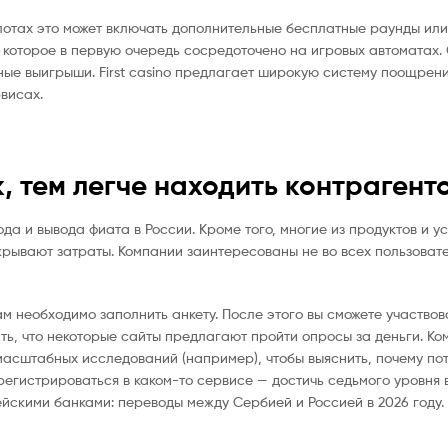
слотах это может включать дополнительные бесплатные раунды или
, которое в первую очередь сосредоточено на игровых автоматах.
е выигрыши. First casino предлагает широкую систему поощрений
висах.
, тем легче находить контрагенто
а и вывода фиата в России. Кроме того, многие из продуктов и ус
ывают затраты. Компании заинтересованы не во всех пользователя
м необходимо заполнить анкету. После этого вы сможете участвова
ить, что некоторые сайты предлагают пройти опросы за деньги. 
асштабных исследований (например), чтобы выяснить, почему п
регистрироваться в каком-то сервисе — достичь седьмого уровня 
йскими банками: переводы между Сербией и Россией в 2026 году.