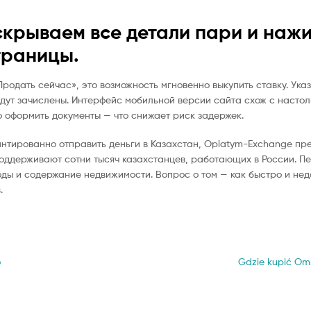
скрываем все детали пари и наж
траницы.
родать сейчас», это возможность мгновенно выкупить ставку. Ук
удут зачислены. Интерфейс мобильной версии сайта схож с насто
 оформить документы — что снижает риск задержек.
арантированно отправить деньги в Казахстан, Oplatym-Exchange п
ддерживают сотни тысяч казахстанцев, работающих в России. Пе
ды и содержание недвижимости. Вопрос о том — как быстро и нед
.
Next
o
Gdzie kupić Omn
post: