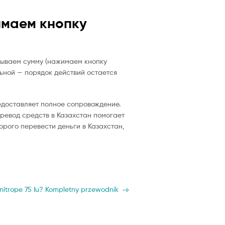
имаем кнопку
азываем сумму (нажимаем кнопку
льной — порядок действий остается
редоставляет полное сопровождение.
ревод средств в Казахстан помогает
орого перевести деньги в Казахстан,
itrope 75 Iu? Kompletny przewodnik