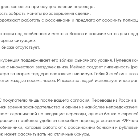
адрес кошелька при осуществлении перевода.
сть забрать монеты до завершения сделки.
родолжают работать с россиянами и предлагают оформить полноц
птация под особенности местных банков и наличие чатов для под
орных ситуациях.
 бирже отсутствует.
куренция поддерживает его вблизи рыночного уровня. Нулевая ко
вие с множеством звездочек внизу. Мейкер создает ликвидность (р
йкера за маркет-ордера составляет минимум. Гибкий стейкинг позв
яется каждые восемь часов. Множество людей использует иностран
 покупателю лишь после вашего согласия. Переводы из России в
чки зрения законодательства и одним из наиболее непредсказуемы
вает ограничений на входящие переводы, однако банки с европ
 россиян наиболее удобным способом перевода остаются P2P-пла
-обменники, которые работают с российскими банками и рублевым
к может рассчитывать на отличные бонусы.