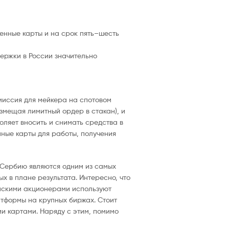
енные карты и на срок пять–шесть
держки в России значительно
миссия для мейкера на спотовом
азмещая лимитный ордер в стакан), и
оляет вносить и снимать средства в
ные карты для работы, получения
 Сербию являются одним из самых
х в плане результата. Интересно, что
ейскими акционерами используют
тформы на крупных биржах. Стоит
и картами. Наряду с этим, помимо