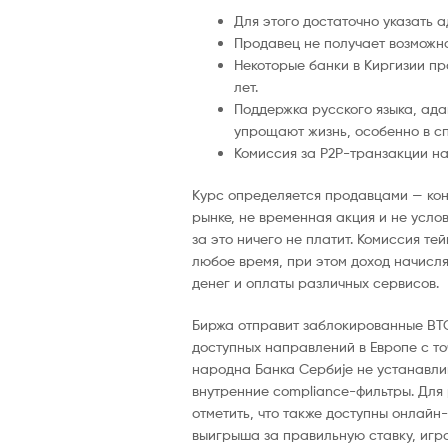
Для этого достаточно указать 
Продавец не получает возможно
Некоторые банки в Киргизии п
лет.
Поддержка русского языка, ада
упрощают жизнь, особенно в сп
Комиссия за P2P-транзакции на
Курс определяется продавцами — кон
рынке, не временная акция и не усло
за это ничего не платит. Комиссия те
любое время, при этом доход начисл
денег и оплаты различных сервисов.
Биржа отправит заблокированные BTC
доступных направлений в Европе с то
народна Банка Сербије не устанавли
внутренние compliance-фильтры. Для
отметить, что также доступны онлайн
выигрыша за правильную ставку, игро