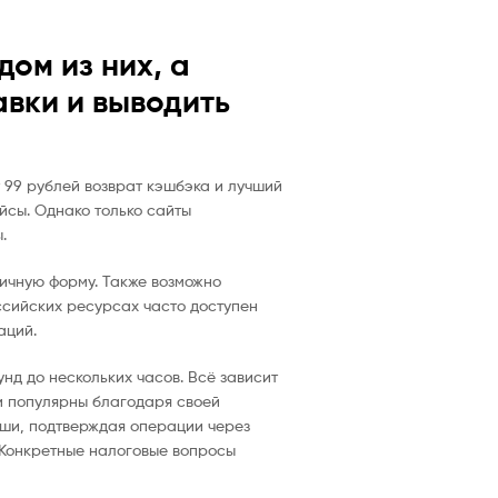
ом из них, а
авки и выводить
 99 рублей возврат кэшбэка и лучший
йсы. Однако только сайты
.
ичную форму. Также возможно
ссийских ресурсах часто доступен
аций.
нд до нескольких часов. Всё зависит
ли популярны благодаря своей
рыши, подтверждая операции через
 Конкретные налоговые вопросы