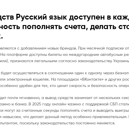
ств Русский язык доступен в кажд
ность пополнять счета, делать ст
.
вляются с добавлением новых брендов. При месячной подписке от
 На платформе доступны билеты на междугородние автобусные ре
или), признаются легальными согласно законодательству Украины
будет осуществляться в соотношении один к одному через безнал
или электронный кошелёк. На площадках «ВКонтакте» и других ро
особенно удобен для тех, кто ценит скорость и безопасность опер
ит почти мгновенно, а вывод средств занимает от нескольких секу
азино и банка. В 2025 году онлайн-казино с поддержкой СБП ста
ки могут за считанные секунды пополнять счета и выводить выиг
и невысоки, что делает данный метод особенно привлекательным.
ьтантом, поскольку законодательство постоянно меняется.