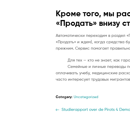
Кроме того, мы ра
«Продать» внизу с
Автоматически переходим в раздел «П
«Продать» и ждем), когда средства б
прежним. Сервис помогает правильно
Для тех — кто не знает, как г
Семейные и личные переводы по
оплачивать учебу, медицинские расхо
часто интересует трудовых мигрантов
Category:
Uncategorized
Post
Previous
Studierapport over de Pirots 4 Dem
post:
navigation