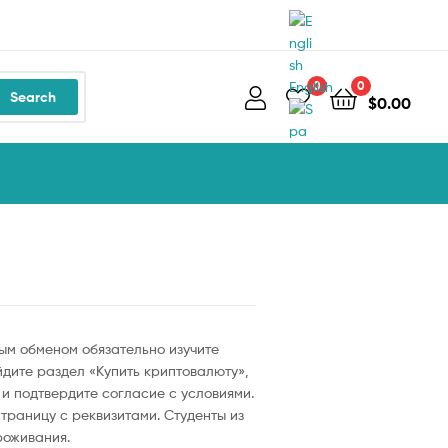
0
0
English
Search
$
0.00
Spanish
ым обменом обязательно изучите
йдите раздел «Купить криптовалюту»,
 и подтвердите согласие с условиями.
траницу с реквизитами. Студенты из
роживания.