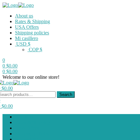
About us
Rates & Shipping
USA Offers
Shipping policies
Mi casillero
USD $
COP $
0
0
$
0.00
0
$
0.00
Menu
Welcome to our online store!
0
$
0.00
Menu
earch
Search
or:
0
0
$
0.00
About us
Rates & Shipping
USA Offers
Shipping policies
Mi casillero