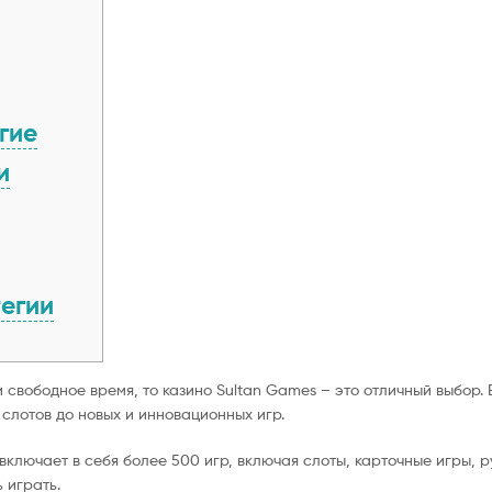
гие
и
егии
 свободное время, то казино Sultan Games – это отличный выбор. 
 слотов до новых и инновационных игр.
включает в себя более 500 игр, включая слоты, карточные игры, р
 играть.