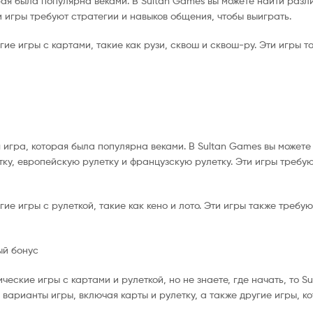
рая была популярна веками. В Sultan Games вы можете найти разл
и игры требуют стратегии и навыков общения, чтобы выиграть.
угие игры с картами, такие как рузи, сквош и сквош-ру. Эти игры 
 игра, которая была популярна веками. В Sultan Games вы можете
ку, европейскую рулетку и французскую рулетку. Эти игры требую
угие игры с рулеткой, такие как кено и лото. Эти игры также требу
ый бонус
ческие игры с картами и рулеткой, но не знаете, где начать, то Sul
 варианты игры, включая карты и рулетку, а также другие игры, к