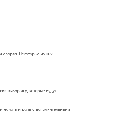
 азарта. Некоторые из них:
кий выбор игр, которые будут
ам начать играть с дополнительными