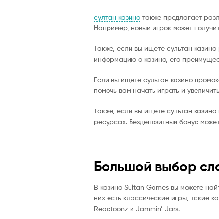
султан казино
также предлагает разли
Например, новый игрок может получить
Также, если вы ищете сультан казино
информацию о казино, его преимущес
Если вы ищете сультан казино промок
помочь вам начать играть и увеличит
Также, если вы ищете сультан казино
ресурсах. Бездепозитный бонус может
Большой выбор сло
В казино Sultan Games вы можете най
них есть классические игры, такие как
Reactoonz и Jammin’ Jars.