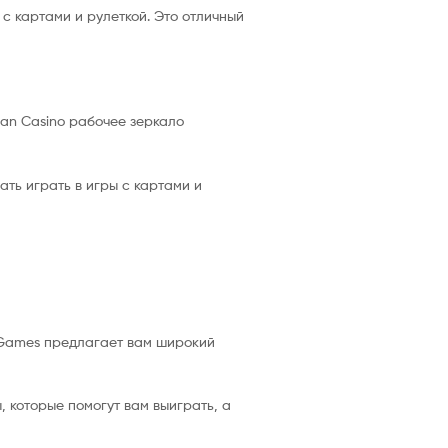
 с картами и рулеткой. Это отличный
than Casino рабочее зеркало
ать играть в игры с картами и
n Games предлагает вам широкий
, которые помогут вам выиграть, а