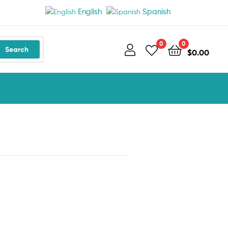
English
Spanish
0
0
Search
$
0.00