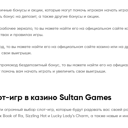
чные бонусы и акции, которые могут помочь игрокам начать играт
 бонус на депозит, а также другие бонусы и акции.
 рабочее зеркало, то вы можете найти его на официальном сайте к
твах и правилах игры.
од, то вы можете найти его на официальном сайте казино или на 
ь свои выигрыши.
 промокод бездепозитный бонус, то вы можете найти его на официа
 помочь вам начать играть и увеличить свои выигрыши.
т-игр в казино Sultan Games
ти огромный выбор слот-игр, которые будут радовать вас своей р
 Book of Ra, Sizzling Hot и Lucky Lady’s Charm, а также новые и 