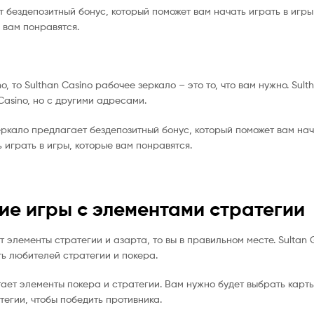
т бездепозитный бонус, который поможет вам начать играть в игры
 вам понравятся.
o, то Sulthan Casino рабочее зеркало – это то, что вам нужно. Sul
 Casino, но с другими адресами.
зеркало предлагает бездепозитный бонус, который поможет вам нач
 играть в игры, которые вам понравятся.
ие игры с элементами стратегии
т элементы стратегии и азарта, то вы в правильном месте. Sulta
ть любителей стратегии и покера.
тает элементы покера и стратегии. Вам нужно будет выбрать карты
тегии, чтобы победить противника.