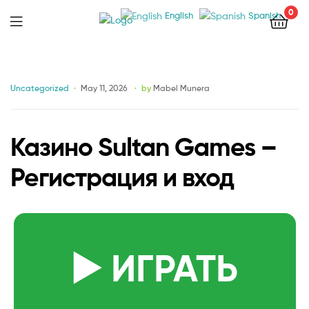
0
English
Spanish
Menu
Categories
Uncategorized
May 11, 2026
by
Mabel Munera
Казино Sultan Games –
Регистрация и вход
▶️ ИГРАТЬ