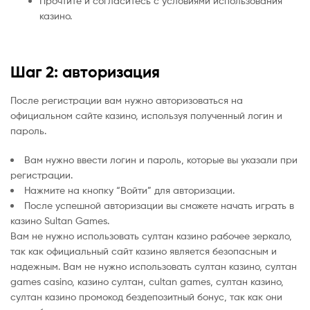
Прочтите и согласитесь с условиями использования
казино.
Шаг 2: авторизация
После регистрации вам нужно авторизоваться на
официальном сайте казино, используя полученный логин и
пароль.
Вам нужно ввести логин и пароль, которые вы указали при
регистрации.
Нажмите на кнопку “Войти” для авторизации.
После успешной авторизации вы сможете начать играть в
казино Sultan Games.
Вам не нужно использовать султан казино рабочее зеркало,
так как официальный сайт казино является безопасным и
надежным. Вам не нужно использовать султан казино, султан
games casino, казино султан, сultan games, султан казино,
султан казино промокод бездепозитный бонус, так как они