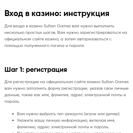
Вход в казино: инструкция
Для входа в казино Sultan Games вам нужно выполнить
несколько простых шагов. Вам нужно зарегистрироваться на
официальном сайте казино, а затем авторизоваться с
помощью полученного логина и пароля.
Шаг 1: регистрация
Для регистрации на официальном сайте казино Sultan Games
вам нужно заполнить форму регистрации, указав свои личные
данные, такие как имя, фамилия, адрес электронной почты и
пароль.
Вам нужно выбрать тип аккаунта (игрок или дилер).
Укажите вашу личную информацию, включая имя,
фамилию, адрес электронной почты и пароль.