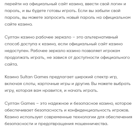
перейти на официальный сайт казино, ввести свой логин и
пароль, и вы будете готовы играть. Если вы забыли свой
пароль, вы можете запросить новый пароль на официальном
сайте казино.
Султан казино рабочее зеркало – это альтернативный
способ доступа к казино, если официальный сайт казино
недоступен. Рабочее зеркало казино позволяет игрокам
продолжать играть, не завися от доступности официального
сайта.
Казино Sultan Games предлагает широкий спектр игр,
включая слоты, карточные игры и другие. Вы можете выбрать
игру, которая вам нравится, и начать играть.
Султан Games – это надежное и безопасное казино, которое
обеспечивает безопасность и конфиденциальность игроков.
Казино использует современные технологии для обеспечения
безопасности и предотвращения мошенничества.