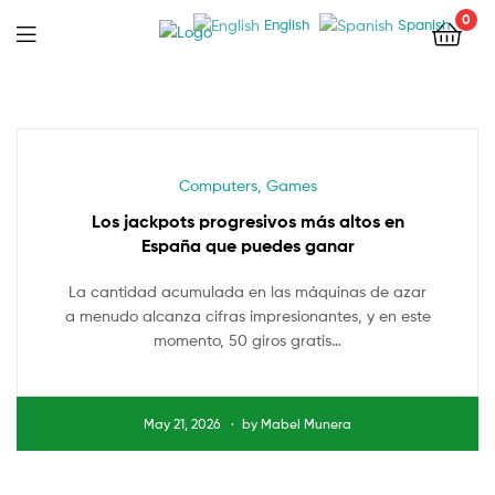
0
English
Spanish
Menu
Categories
Computers, Games
Los jackpots progresivos más altos en
España que puedes ganar
La cantidad acumulada en las máquinas de azar
a menudo alcanza cifras impresionantes, y en este
momento, 50 giros gratis…
May 21, 2026
by
Mabel Munera