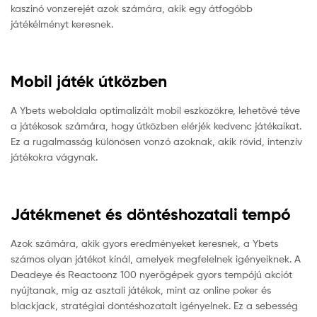
kaszinó vonzerejét azok számára, akik egy átfogóbb
játékélményt keresnek.
Mobil játék útközben
A Ybets weboldala optimalizált mobil eszközökre, lehetővé téve
a játékosok számára, hogy útközben elérjék kedvenc játékaikat.
Ez a rugalmasság különösen vonzó azoknak, akik rövid, intenzív
játékokra vágynak.
Játékmenet és döntéshozatali tempó
Azok számára, akik gyors eredményeket keresnek, a Ybets
számos olyan játékot kínál, amelyek megfelelnek igényeiknek. A
Deadeye és Reactoonz 100 nyerőgépek gyors tempójú akciót
nyújtanak, míg az asztali játékok, mint az online poker és
blackjack, stratégiai döntéshozatalt igényelnek. Ez a sebesség