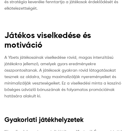
és stratégia keveréke fenntartja a játékosok érdeklődését és
elkötelezettségét.
Játékos viselkedése és
motiváció
A Ybets játékosainak viselkedése rövid, magas intenzitású
játékokra jellemző, amelyek gyors eredményekre
összpontosítanak. A játékosok gyakran rövid látogatásokat
tesznek az oldalra, hogy maximalizálják nyereményeiket és
minimalizálják veszteségeiket. Ez a viselkedési minta a kaszinó
bőséges üdvözlő bónuszának és folyamatos promócióinak
hatására alakult ki.
Gyakorlati játékhelyzetek