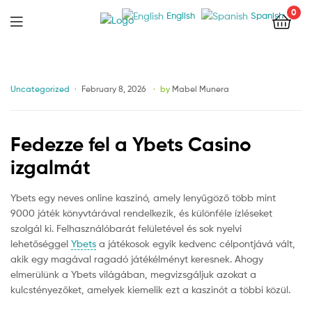
0
English
Spanish
Menu
Categories
Uncategorized
February 8, 2026
by
Mabel Munera
Fedezze fel a Ybets Casino
izgalmát
Ybets egy neves online kaszinó, amely lenyűgöző több mint
9000 játék könyvtárával rendelkezik, és különféle ízléseket
szolgál ki. Felhasználóbarát felületével és sok nyelvi
lehetőséggel
Ybets
a játékosok egyik kedvenc célpontjává vált,
akik egy magával ragadó játékélményt keresnek. Ahogy
elmerülünk a Ybets világában, megvizsgáljuk azokat a
kulcstényezőket, amelyek kiemelik ezt a kaszinót a többi közül.