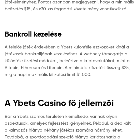
játékélményhez. Fontos azonban megjegyezni, hogy a minimális
befizetés $15, és x30-as fogadási követelmény vonatkozik rá.
Bankroll kezelése
A felelős játék érdekében a Ybets különféle eszközöket kínál a
játékosok bankrolljának kezeléséhez. A webhely támogatja a
különféle fizetési módokat, beleértve a kriptovalutákat, mint a
Bitcoin, Ethereum és Litecoin. A minimális kifizetési összeg $25,
míg a napi maximális kifizetési limit $1,000.
A Ybets Casino fő jellemzői
Bár a Ybets számos területen kiemelkedő, vannak olyan
aspektusok, amelyek fejlesztést igényelnek. Például, a dedikált
alkalmazás hiánya néhány játékos számára hátrány lehet.
Továbbá, a sportfogadási szekció hiánya korlátozhatja a