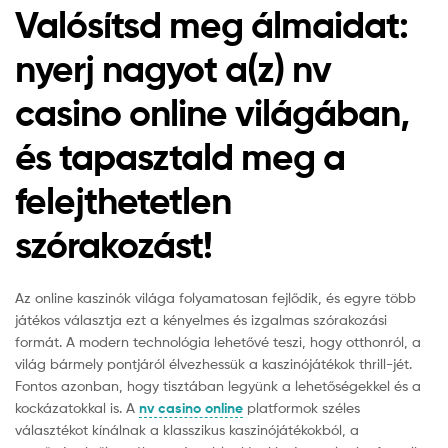
Valósítsd meg álmaidat:
nyerj nagyot a(z) nv
casino online világában,
és tapasztald meg a
felejthetetlen
szórakozást!
Az online kaszinók világa folyamatosan fejlődik, és egyre több
játékos választja ezt a kényelmes és izgalmas szórakozási
formát. A modern technológia lehetővé teszi, hogy otthonról, a
világ bármely pontjáról élvezhessük a kaszinójátékok thrill-jét.
Fontos azonban, hogy tisztában legyünk a lehetőségekkel és a
kockázatokkal is. A
nv casino online
platformok széles
választékot kínálnak a klasszikus kaszinójátékokból, a