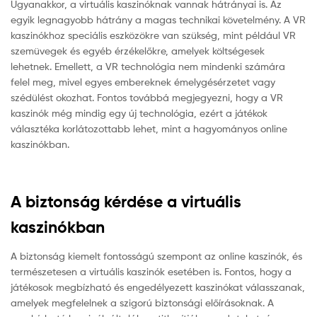
Ugyanakkor, a virtuális kaszinóknak vannak hátrányai is. Az
egyik legnagyobb hátrány a magas technikai követelmény. A VR
kaszinókhoz speciális eszközökre van szükség, mint például VR
szemüvegek és egyéb érzékelőkre, amelyek költségesek
lehetnek. Emellett, a VR technológia nem mindenki számára
felel meg, mivel egyes embereknek émelygésérzetet vagy
szédülést okozhat. Fontos továbbá megjegyezni, hogy a VR
kaszinók még mindig egy új technológia, ezért a játékok
választéka korlátozottabb lehet, mint a hagyományos online
kaszinókban.
A biztonság kérdése a virtuális
kaszinókban
A biztonság kiemelt fontosságú szempont az online kaszinók, és
természetesen a virtuális kaszinók esetében is. Fontos, hogy a
játékosok megbízható és engedélyezett kaszinókat válasszanak,
amelyek megfelelnek a szigorú biztonsági előírásoknak. A