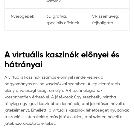
kártyák
Nyerőgépek
3D grafika,
VR szemüveg,
speciális effektek
fejhallgató
A virtuális kaszinók előnyei és
hátrányai
A virtuális kaszinók számos előnnyel rendelkeznek a
hagyományos online kaszinókkal szemben. A legjelentősebb
előny a valósághűség, amely a VR technológiának
köszönhetően érhető el. A játékosok úgy érezhetik, mintha
tényleg egy igazi kaszinóban lennének, ami jelentősen növeli a
játékélményt. Emellett, a virtuális kaszinók lehetőséget nyújtanak
a szociális interakcióra más játékosokkal, ami szintén növeli a
játék szórakoztató értékét.