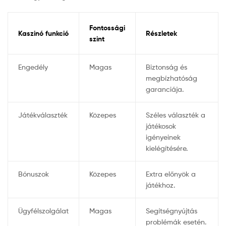
Fontossági
Kaszinó funkció
Részletek
szint
Engedély
Magas
Biztonság és
megbízhatóság
garanciája.
Játékválaszték
Közepes
Széles választék a
játékosok
igényeinek
kielégítésére.
Bónuszok
Közepes
Extra előnyök a
játékhoz.
Ügyfélszolgálat
Magas
Segítségnyújtás
problémák esetén.