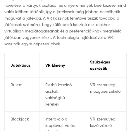
növelése, a kártyák osztása, és a nyeremények beérkezése mind
valós időben történik, így a játékosok még jobban beleélhetik
magukat a játékba. A VR kaszinók lehetővé teszik továbbá a
játékosok számára, hogy különböző kaszinó asztalokhoz
virtuálisan meglátogassanak és a preferenciáiknak megfelelő
játékban vegyenek részt. A technológia fejlődésével a VR
kaszinók egyre népszerűbbek.
Szükséges
Játéktípus
VR Élmény
eszközök
Rulett
Élethű kaszinó
VR szemüveg,
asztal,
mozgásérzékelő
valósághű
kerekek
Blackjack
Interakció a
VR szemüveg,
krupiéval, valós
kézérzékelő