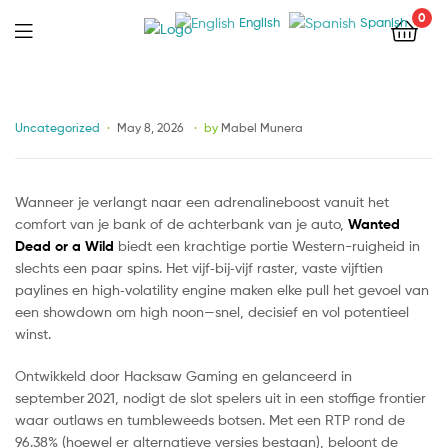
0
English
Spanish
Menu
Categories
Uncategorized
May 8, 2026
by
Mabel Munera
Wanneer je verlangt naar een adrenalineboost vanuit het
comfort van je bank of de achterbank van je auto,
Wanted
Dead or a Wild
biedt een krachtige portie Western-ruigheid in
slechts een paar spins. Het vijf‑bij‑vijf raster, vaste vijftien
paylines en high‑volatility engine maken elke pull het gevoel van
een showdown om high noon—snel, decisief en vol potentieel
winst.
Ontwikkeld door Hacksaw Gaming en gelanceerd in
september 2021, nodigt de slot spelers uit in een stoffige frontier
waar outlaws en tumbleweeds botsen. Met een RTP rond de
96.38% (hoewel er alternatieve versies bestaan), beloont de