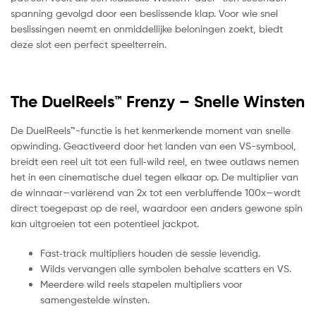
spanning gevolgd door een beslissende klap. Voor wie snel
beslissingen neemt en onmiddellijke beloningen zoekt, biedt
deze slot een perfect speelterrein.
The DuelReels™ Frenzy – Snelle Winsten
De DuelReels™-functie is het kenmerkende moment van snelle
opwinding. Geactiveerd door het landen van een VS-symbool,
breidt een reel uit tot een full‑wild reel, en twee outlaws nemen
het in een cinematische duel tegen elkaar op. De multiplier van
de winnaar—variërend van 2x tot een verbluffende 100x—wordt
direct toegepast op de reel, waardoor een anders gewone spin
kan uitgroeien tot een potentieel jackpot.
Fast‑track multipliers houden de sessie levendig.
Wilds vervangen alle symbolen behalve scatters en VS.
Meerdere wild reels stapelen multipliers voor
samengestelde winsten.