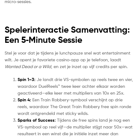
micro‑sessies.
Spelerinteractie Samenvatting:
Een 5‑Minute Sessie
Stel je voor dat je tijdens je lunchpauze snel wat entertainment
wilt. Je opent je favoriete casino‑app op je telefoon, laadt
Wanted Dead or a Wild
, en zet je inzet op vijf credits per spin.
Spin 1–3:
Je landt drie VS-symbolen op reels twee en vier,
waardoor DuelReels™ twee keer achter elkaar worden
geactiveerd—elke keer met multipliers van 10x en 25x.
Spin 4:
Een Train Robbery-symbool verschijnt op drie
reels, waardoor The Great Train Robbery free spin ronde
wordt ontgrendeld met sticky wilds.
Sparks of Success:
Tijdens de free spins land je nog een
VS-symbool op reel vijf—de multiplier stijgt naar 50x—wat
resulteert in een winst die je initiële inzet meer dan