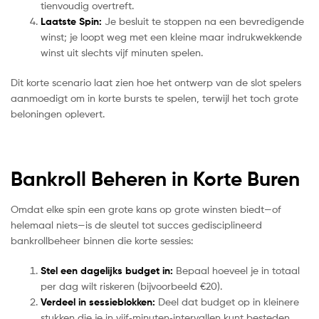
tienvoudig overtreft.
Laatste Spin:
Je besluit te stoppen na een bevredigende
winst; je loopt weg met een kleine maar indrukwekkende
winst uit slechts vijf minuten spelen.
Dit korte scenario laat zien hoe het ontwerp van de slot spelers
aanmoedigt om in korte bursts te spelen, terwijl het toch grote
beloningen oplevert.
Bankroll Beheren in Korte Buren
Omdat elke spin een grote kans op grote winsten biedt—of
helemaal niets—is de sleutel tot succes gedisciplineerd
bankrollbeheer binnen die korte sessies:
Stel een dagelijks budget in:
Bepaal hoeveel je in totaal
per dag wilt riskeren (bijvoorbeeld €20).
Verdeel in sessieblokken:
Deel dat budget op in kleinere
stukken die je in vijf‑minuten‑intervallen kunt besteden.