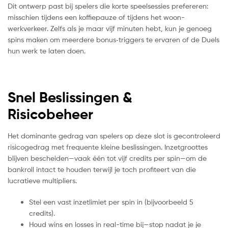
Dit ontwerp past bij spelers die korte speelsessies prefereren:
misschien tijdens een koffiepauze of tijdens het woon-
werkverkeer. Zelfs als je maar vijf minuten hebt, kun je genoeg
spins maken om meerdere bonus‑triggers te ervaren of de Duels
hun werk te laten doen.
Snel Beslissingen &
Risicobeheer
Het dominante gedrag van spelers op deze slot is gecontroleerd
risicogedrag met frequente kleine beslissingen. Inzetgroottes
blijven bescheiden—vaak één tot vijf credits per spin—om de
bankroll intact te houden terwijl je toch profiteert van die
lucratieve multipliers.
Stel een vast inzetlimiet per spin in (bijvoorbeeld 5
credits).
Houd wins en losses in real-time bij—stop nadat je je