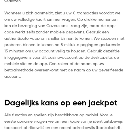
verliezen.
Wanneer u zich aanmeldt, ziet u uw €-transacties voordat we
om uw volledige kaartnummer vragen. Op drukke momenten
kan de bezorging van Cazeus sms traag zijn, maar de app-
code werkt zelfs zonder mobiele gegevens. Gebruik een
authenticator-app om sneller binnen te komen. We stoppen met
proberen binnen te komen na 5 mislukte pogingen gedurende
15 minuten om uw account veilig te houden. Gebruik dezelfde
inloggegevens voor dit casino-account op de desktopsite, de
mobiele site en de app. Controleer of de naam op uw
betaalmethode overeenkomt met de naam op uw geverifieerde
account.
Dagelijks kans op een jackpot
Alle functies en spellen zijn beschikbaar op mobiel. Voor je
eerste opname vragen we om een kopie van je identiteitsbewijs
(paspoort of rijbewijs) en een recent adresbewijs (bankafschrift