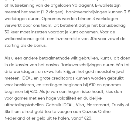
of nutsrekening van de afgelopen 90 dagen). E-wallets zijn
meestal het snelst (1-2 dagen), bankoverschrijvingen kunnen 3-5
werkdagen duren. Opnames worden binnen 3 werkdagen
verwerkt door ons team. Dit betekent dat je het bonusbedrag
30 keer moet inzetten voordat je kunt opnemen. Voor de
welkomstbonus geldt een inzetvereiste van 30x voor zowel de
storting als de bonus.
Als u een andere betaalmethode wilt gebruiken, kunt u dit doen
in de kassier van het casino. Bankoverschrijvingen duren één tot
drie werkdagen, en e-wallets krijgen het geld meestal vrijwel
meteen. IDEAL en grote creditcards kunnen worden gebruikt
voor bankieren, en stortingen beginnen bij €10 en opnames
beginnen bij €20. Als je van een hoger risico houdt, kies dan
voor games met een hoge volatiliteit en duidelijke
uitbetalingstabellen. Gebruik iDEAL, Visa, Mastercard, Trustly of
Skrill om direct geld toe te voegen aan Cazeus Online
Nederland of er geld uit te halen, vanaf €20.