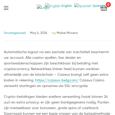
0
English
Spanish
Menu
Categories
Uncategorized
May 4, 2026
by
Mabel Munera
Automatische logout na een periode van inactiviteit beschermt
uw account. Alle casino-spellen, live dealer en
sportweddenschappen zijn beschikbaar bij betaling met
cryptocurrency. Netwerkfees (miner fees) kunnen variëren
afhankelijk van de blockchain – Cazeus brengt zelf geen extra
kosten in rekening.
https://cazeus-belg.com/
Cazeus Casino
verwerkt stortingen en opnames via SSL-encryptie.
Crypto-betalingen bieden snellere verwerking (vaak binnen 24
uur) en extra privacy; er zijn geen bankgegevens nodig. Punten
zijn inwisselbaar voor bonussen, gratis spins of cashback.
Daarnaast kunnen we een kopie vragen van de betaalmethode