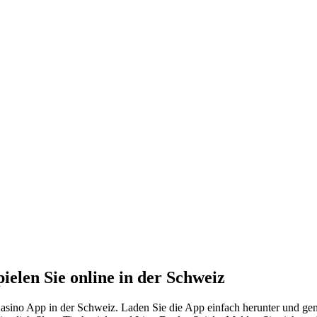
elen Sie online in der Schweiz
Casino App in der Schweiz. Laden Sie die App einfach herunter und geni