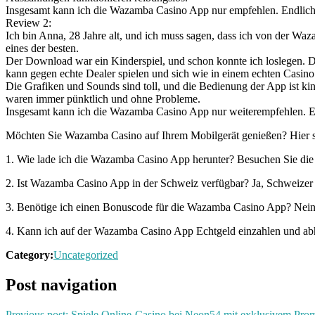
Insgesamt kann ich die Wazamba Casino App nur empfehlen. Endlich 
Review 2:
Ich bin Anna, 28 Jahre alt, und ich muss sagen, dass ich von der Waza
eines der besten.
Der Download war ein Kinderspiel, und schon konnte ich loslegen. Di
kann gegen echte Dealer spielen und sich wie in einem echten Casino
Die Grafiken und Sounds sind toll, und die Bedienung der App ist k
waren immer pünktlich und ohne Probleme.
Insgesamt kann ich die Wazamba Casino App nur weiterempfehlen. En
Möchten Sie Wazamba Casino auf Ihrem Mobilgerät genießen? Hier si
1. Wie lade ich die Wazamba Casino App herunter? Besuchen Sie di
2. Ist Wazamba Casino App in der Schweiz verfügbar? Ja, Schweizer
3. Benötige ich einen Bonuscode für die Wazamba Casino App? Nein, 
4. Kann ich auf der Wazamba Casino App Echtgeld einzahlen und ab
Category:
Uncategorized
Post navigation
Previous post:
Spiele Online-Casino bei Neon54 mit exklusivem Prom