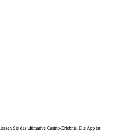
essen Sie das ultimative Casino-Erlebnis. Die App ist