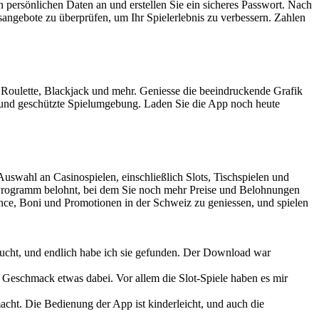
 persönlichen Daten an und erstellen Sie ein sicheres Passwort. Nach
sangebote zu überprüfen, um Ihr Spielerlebnis zu verbessern. Zahlen
, Roulette, Blackjack und mehr. Geniesse die beeindruckende Grafik
 und geschützte Spielumgebung. Laden Sie die App noch heute
uswahl an Casinospielen, einschließlich Slots, Tischspielen und
P-Programm belohnt, bei dem Sie noch mehr Preise und Belohnungen
nce, Boni und Promotionen in der Schweiz zu geniessen, und spielen
sucht, und endlich habe ich sie gefunden. Der Download war
den Geschmack etwas dabei. Vor allem die Slot-Spiele haben es mir
cht. Die Bedienung der App ist kinderleicht, und auch die