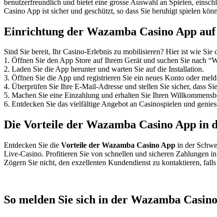
benutzerfreundlich und bietet eine grosse Auswahl an Spielen, einsc
Casino App ist sicher und geschützt, so dass Sie beruhigt spielen
Einrichtung der Wazamba Casino App auf
Sind Sie bereit, Ihr Casino-Erlebnis zu mobilisieren? Hier ist wie S
1. Öffnen Sie den App Store auf Ihrem Gerät und suchen Sie nach 
2. Laden Sie die App herunter und warten Sie auf die Installation.
3. Öffnen Sie die App und registrieren Sie ein neues Konto oder mel
4. Überprüfen Sie Ihre E-Mail-Adresse und stellen Sie sicher, dass Si
5. Machen Sie eine Einzahlung und erhalten Sie Ihren Willkommensb
6. Entdecken Sie das vielfältige Angebot an Casinospielen und genie
Die Vorteile der Wazamba Casino App in 
Entdecken Sie die
Vorteile der Wazamba Casino App
in der Schwei
Live-Casino. Profitieren Sie von schnellen und sicheren Zahlungen in
Zögern Sie nicht, den exzellenten Kundendienst zu kontaktieren, fal
So melden Sie sich in der Wazamba Casino