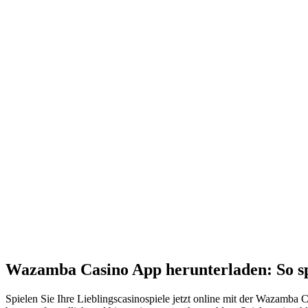
Wazamba Casino App herunterladen: So spi
Spielen Sie Ihre Lieblingscasinospiele jetzt online mit der Wazamba 