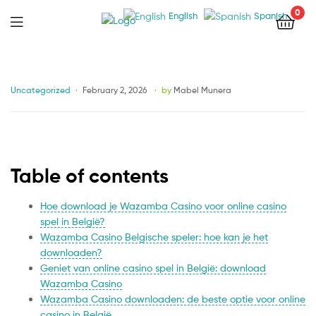
0
English
Spanish
Menu
Categories
Uncategorized
February 2, 2026
by
Mabel Munera
Table of contents
Hoe download je Wazamba Casino voor online casino
spel in België?
Wazamba Casino Belgische speler: hoe kan je het
downloaden?
Geniet van online casino spel in België: download
Wazamba Casino
Wazamba Casino downloaden: de beste optie voor online
casino in België