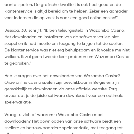
aantal spellen. De grafische kwaliteit is ook heel goed en de
klantenservice is altijd bereid om te helpen. Zeker een aanrader
voor iedereen die op zoek is naar een goed online casino!”
Jessica, 30, schrijft: “Ik ben teleurgesteld in Wazamba Casino.
Het downloaden en installeren van de software verliep niet
soepel en ik had moeite om toegang te krijgen tot de spellen.
De klantenservice was niet erg behulpzaam en ik voelde me niet
welkom. Ik zal geen tweede keer proberen om Wazamba Casino
te gebruiken.”
Heb je vragen over het downloaden van Wazamba Casino?
Onze online casino spelen zijn beschikbaar in België en zijn
gemakkelijk te downloaden via onze officiële website. Zorg
ervoor dat je de juiste software downloadt voor een optimale
spelervariatie.
Vraagt u zich af waarom u Wazamba Casino moet
downloaden? Het downloaden van onze software biedt een
snellere en betrouwbaardere spelervariatie, met toegang tot