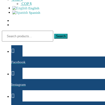
COP $
English
Spanish
Search
for:
Search
Facebook
Instagram