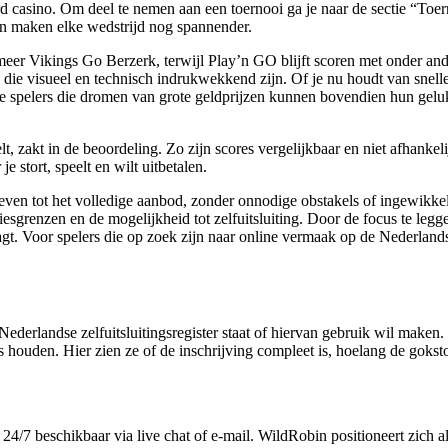
 casino. Om deel te nemen aan een toernooi ga je naar de sectie “Toerno
n maken elke wedstrijd nog spannender.
meer Vikings Go Berzerk, terwijl Play’n GO blijft scoren met onder and
 die visueel en technisch indrukwekkend zijn. Of je nu houdt van snelle 
 spelers die dromen van grote geldprijzen kunnen bovendien hun geluk
elt, zakt in de beoordeling. Zo zijn scores vergelijkbaar en niet afhanke
e stort, speelt en wilt uitbetalen.
even tot het volledige aanbod, zonder onnodige obstakels of ingewikke
iesgrenzen en de mogelijkheid tot zelfuitsluiting. Door de focus te legg
agt. Voor spelers die op zoek zijn naar online vermaak op de Nederlands
t Nederlandse zelfuitsluitingsregister staat of hiervan gebruik wil make
ls houden. Hier zien ze of de inschrijving compleet is, hoelang de gok
am 24/7 beschikbaar via live chat of e-mail. WildRobin positioneert zich