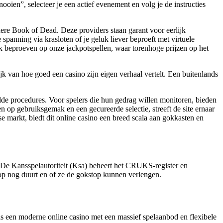
oien”, selecteer je een actief evenement en volg je de instructies
ere Book of Dead. Deze providers staan garant voor eerlijk
spanning via krasloten of je geluk liever beproeft met virtuele
 beproeven op onze jackpotspellen, waar torenhoge prijzen op het
lijk van hoe goed een casino zijn eigen verhaal vertelt. Een buitenlands
lde procedures. Voor spelers die hun gedrag willen monitoren, bieden
en op gebruiksgemak en een gecureerde selectie, streeft de site ernaar
e markt, biedt dit online casino een breed scala aan gokkasten en
n. De Kansspelautoriteit (Ksa) beheert het CRUKS-register en
stop nog duurt en of ze de gokstop kunnen verlengen.
 als een moderne online casino met een massief spelaanbod en flexibele