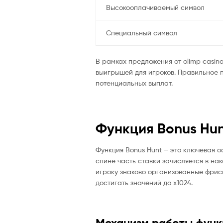
Высокооплачиваемый символ
Специальный символ
В рамках предложения от olimp casin
выигрышей для игроков. Правильное 
потенциальных выплат.
Функция Bonus Hun
Функция Bonus Hunt – это ключевая 
спине часть ставки зачисляется в на
игроку знаково организованные фрис
достигать значений до x1024.