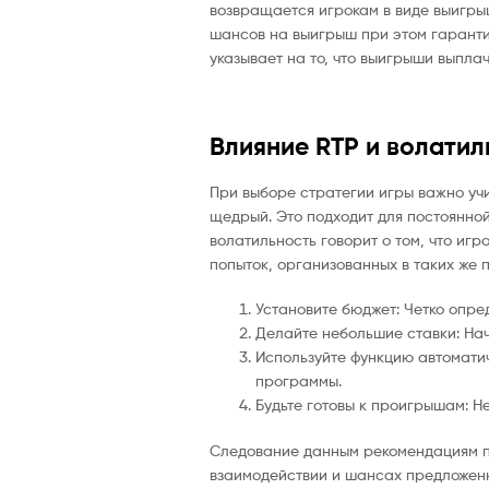
возвращается игрокам в виде выигрыш
шансов на выигрыш при этом гарантир
указывает на то, что выигрыши выпла
Влияние RTP и волатил
При выборе стратегии игры важно учит
щедрый. Это подходит для постоянной
волатильность говорит о том, что иг
попыток, организованных в таких же п
Установите бюджет: Четко опред
Делайте небольшие ставки: Нач
Используйте функцию автоматич
программы.
Будьте готовы к проигрышам: 
Следование данным рекомендациям по
взаимодействии и шансах предложенн