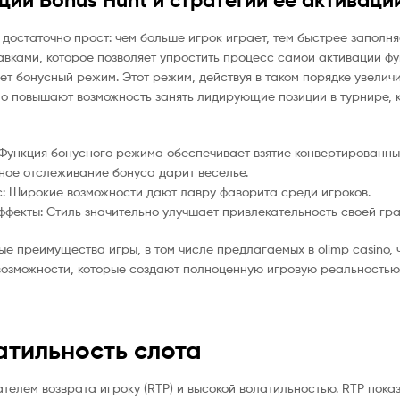
ии Bonus Hunt и стратегии ее активаци
достаточно прост: чем больше игрок играет, тем быстрее заполн
вками, которое позволяет упростить процесс самой активации фу
т бонусный режим. Этот режим, действуя в таком порядке увелич
 повышают возможность занять лидирующие позиции в турнире, к
Функция бонусного режима обеспечивает взятие конвертированны
ное отслеживание бонуса дарит веселье.
с: Широкие возможности дают лавру фаворита среди игроков.
фекты: Стиль значительно улучшает привлекательность своей гр
е преимущества игры, в том числе предлагаемых в olimp casino, 
возможности, которые создают полноценную игровую реальностью
атильность слота
телем возврата игроку (RTP) и высокой волатильностью. RTP показ