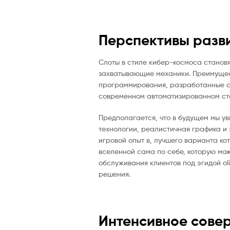
Перспективы разви
Слоты в стиле кибер-космоса станов
захватывающие механики. Преимущес
программирования, разработанные со
современном автоматизированном стол
Предполагается, что в будущем мы ув
технологии, реалистичная графика и
игровой опыт в, лучшего варианта к
вселенной сама по себе, которую мо
обслуживания клиентов под эгидой o
решения.
Интенсивное сове