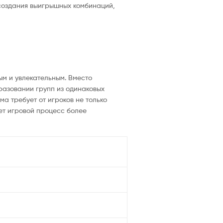
 создания выигрышных комбинаций,
м и увлекательным. Вместо
разовании групп из одинаковых
ма требует от игроков не только
ет игровой процесс более