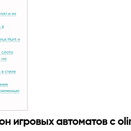
лат и их
 в
nus Hunt и
 слота
 на
 в стиле
ание
временным
н игровых автоматов с oli