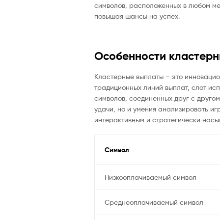
символов, расположенных в любом ме
повышая шансы на успех.
Особенности кластерны
Кластерные выплаты – это инновацио
традиционных линий выплат, слот исп
символов, соединенных друг с другом
удачи, но и умения анализировать иг
интерактивным и стратегически нас
Символ
Низкооплачиваемый символ
Среднеоплачиваемый символ