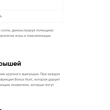
4
в слоте, демонстрируя потенциал
тратегии игры и максимизации
грышей
ние крупного выигрыша. При каждом
функция Bonus Hunt, которая дарует
ающие множители, которые могут