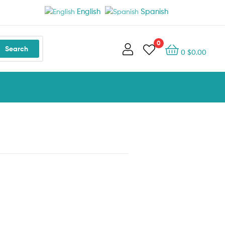
English
Spanish
0
Search
0
$
0.00