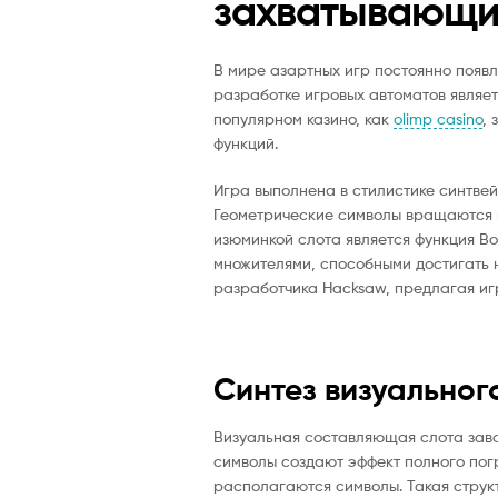
захватывающи
В мире азартных игр постоянно появ
разработке игровых автоматов являет
популярном казино, как
olimp casino
,
функций.
Игра выполнена в стилистике синтве
Геометрические символы вращаются в
изюминкой слота является функция B
множителями, способными достигать н
разработчика Hacksaw, предлагая иг
Синтез визуальног
Визуальная составляющая слота заво
символы создают эффект полного пог
располагаются символы. Такая струк