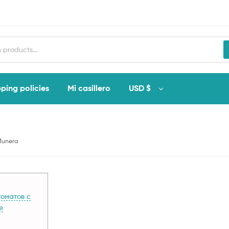
ping policies
Mi casillero
USD $
Munera
томатов с
е