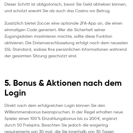
Dieser Schritt ist obligatorisch, bevor Sie Geld abheben können,
und schützt sowohl Sie als auch das Casino vor Betrug.
Zusätzlich bietet Zoccer eine optionale 2FA‑App an, die einen
einmaligen Code generiert. Wer die Sicherheit seiner
Zugangsdaten maximieren möchte, sollte diese Funktion
aktivieren. Die Datenverschlüsselung erfolgt nach dem neuesten
SSL‑Standard, sodass Ihre persönlichen Informationen während
der gesamten Sitzung geschützt sind.
5. Bonus & Aktionen nach dem
Login
Direkt nach dem erfolgreichen Login können Sie den
Willkommensbonus beanspruchen. In der Regel erhalten neue
Spieler einen 100 % Einzahlungsbonus bis zu 200 €, ergänzt
durch 50 Freispins. Beachten Sie jedoch die wagering
requirements von 30‑mal, die Sie innerhalb von 30 Tagen