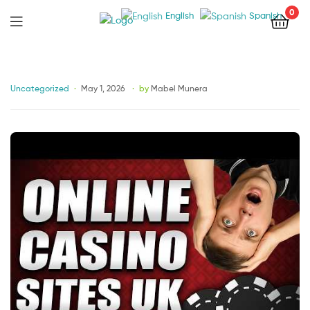
0
English
Spanish
Menu
Categories
Uncategorized
May 1, 2026
by
Mabel Munera