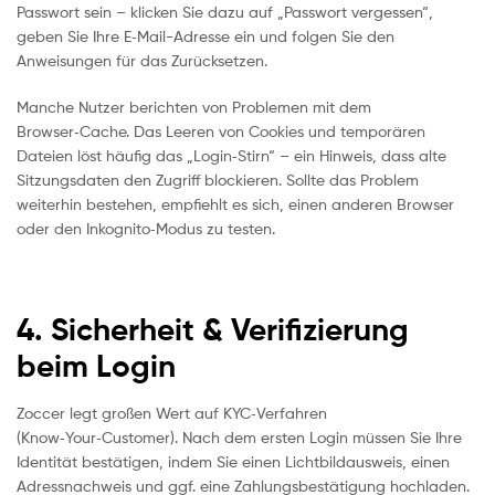
Passwort sein – klicken Sie dazu auf „Passwort vergessen“,
geben Sie Ihre E‑Mail-Adresse ein und folgen Sie den
Anweisungen für das Zurücksetzen.
Manche Nutzer berichten von Problemen mit dem
Browser‑Cache. Das Leeren von Cookies und temporären
Dateien löst häufig das „Login‑Stirn“ – ein Hinweis, dass alte
Sitzungsdaten den Zugriff blockieren. Sollte das Problem
weiterhin bestehen, empfiehlt es sich, einen anderen Browser
oder den Inkognito‑Modus zu testen.
4. Sicherheit & Verifizierung
beim Login
Zoccer legt großen Wert auf KYC‑Verfahren
(Know‑Your‑Customer). Nach dem ersten Login müssen Sie Ihre
Identität bestätigen, indem Sie einen Lichtbildausweis, einen
Adressnachweis und ggf. eine Zahlungsbestätigung hochladen.