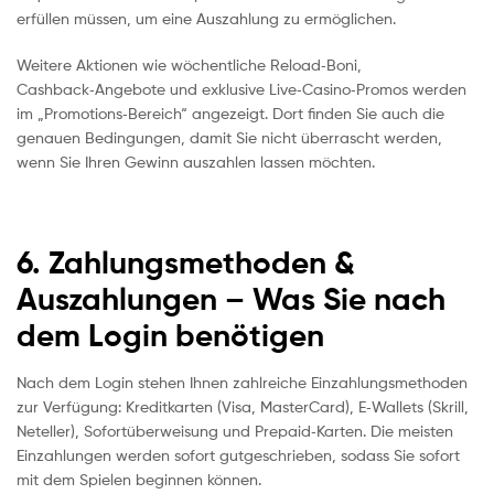
erfüllen müssen, um eine Auszahlung zu ermöglichen.
Weitere Aktionen wie wöchentliche Reload‑Boni,
Cashback‑Angebote und exklusive Live‑Casino‑Promos werden
im „Promotions‑Bereich“ angezeigt. Dort finden Sie auch die
genauen Bedingungen, damit Sie nicht überrascht werden,
wenn Sie Ihren Gewinn auszahlen lassen möchten.
6. Zahlungsmethoden &
Auszahlungen – Was Sie nach
dem Login benötigen
Nach dem Login stehen Ihnen zahlreiche Einzahlungsmethoden
zur Verfügung: Kreditkarten (Visa, MasterCard), E‑Wallets (Skrill,
Neteller), Sofortüberweisung und Prepaid‑Karten. Die meisten
Einzahlungen werden sofort gutgeschrieben, sodass Sie sofort
mit dem Spielen beginnen können.