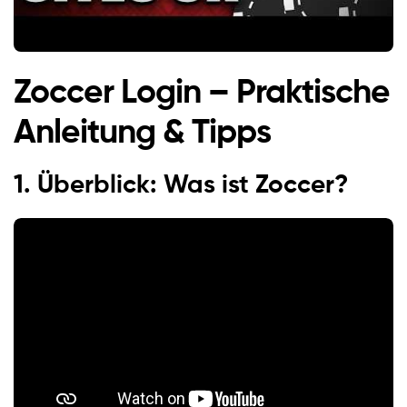
Zoccer Login – Praktische
Anleitung & Tipps
1. Überblick: Was ist Zoccer?