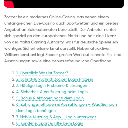
Zoccer ist ein modernes Online‑Casino, das neben einem
umfangreichen Live‑Casino auch Sportwetten und ein breites
Angebot an Spielautomaten bereitstellt. Der Anbieter richtet
sich speziell an den europäischen Markt und hält eine Lizenz
von der Malta Gaming Authority, was für deutsche Spieler ein
wichtiges Sicherheitsmerkmal darstellt. Neben attraktiven
Willkommensboni legt Zoccer großen Wert auf schnelle Ein‑ und
Auszahlungen sowie eine benutzerfreundliche Oberfläche.
1. Überblick: Was ist Zoccer?
2. Schritt‑für‑Schritt: Zoccer Login Prozess
3. Häufige Login‑Probleme & Lösungen
4. Sicherheit & Verifizierung beim Login
5. Bonus & Aktionen nach dem Login
6. Zahlungsmethoden & Auszahlungen – Was Sie nach
dem Login benötigen
7. Mobile Nutzung & App – Login unterwegs
8. Kundensupport & Hilfe beim Login