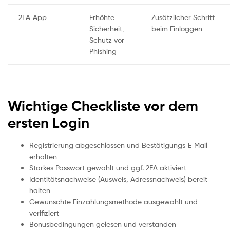
2FA‑App
Erhöhte
Zusätzlicher Schritt
Sicherheit,
beim Einloggen
Schutz vor
Phishing
Wichtige Checkliste vor dem
ersten Login
Registrierung abgeschlossen und Bestätigungs‑E‑Mail
erhalten
Starkes Passwort gewählt und ggf. 2FA aktiviert
Identitätsnachweise (Ausweis, Adressnachweis) bereit
halten
Gewünschte Einzahlungsmethode ausgewählt und
verifiziert
Bonusbedingungen gelesen und verstanden