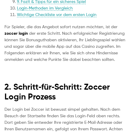
9. Fazit & Tipps für ein sicheres Spiel
Login‑Methoden im Vergleich
Wichtige Checkliste vor dem ersten Login
Für Spieler, die das Angebot sofort nutzen möchten, ist der
zoccer login
der erste Schritt. Nach erfolgreicher Registrierung
können Sie Bonusguthaben aktivieren, Ihr Lieblingsspiel wählen
und sogar über die mobile App auf das Casino zugreifen. Im
Folgenden erklären wir Ihnen, wie Sie sich ohne Hindernisse
anmelden und welche Punkte Sie dabei beachten sollten.
2. Schritt‑für‑Schritt: Zoccer
Login Prozess
Der Login bei Zoccer ist bewusst simpel gehalten. Nach dem
Besuch der Startseite finden Sie das Login‑Feld oben rechts.
Dort geben Sie entweder Ihre registrierte E‑Mail‑Adresse oder
Ihren Benutzernamen ein, gefolgt von Ihrem Passwort. Achten