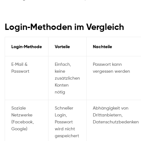
Login‑Methoden im Vergleich
Login‑Methode
Vorteile
Nachteile
E‑Mail &
Einfach,
Passwort kann
Passwort
keine
vergessen werden
zusätzlichen
Konten
nötig
Soziale
Schneller
Abhängigkeit von
Netzwerke
Login,
Drittanbietern,
(Facebook,
Passwort
Datenschutzbedenken
Google)
wird nicht
gespeichert