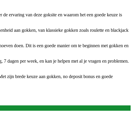
ver de ervaring van deze goksite en waarom het een goede keuze is
enheid aan gokken, van klassieke gokken zoals roulette en blackjack
 hoeven doen. Dit is een goede manier om te beginnen met gokken en
, 7 dagen per week, en kan je helpen met al je vragen en problemen.
 Met zijn brede keuze aan gokken, no deposit bonus en goede