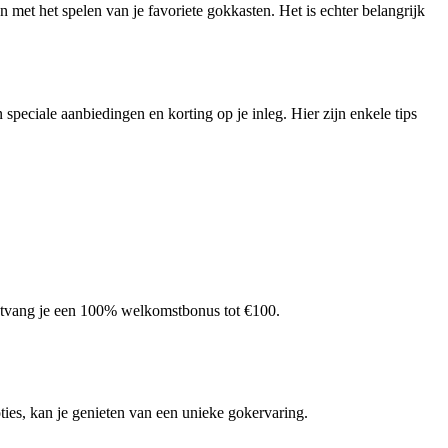
met het spelen van je favoriete gokkasten. Het is echter belangrijk
speciale aanbiedingen en korting op je inleg. Hier zijn enkele tips
ontvang je een 100% welkomstbonus tot €100.
ies, kan je genieten van een unieke gokervaring.