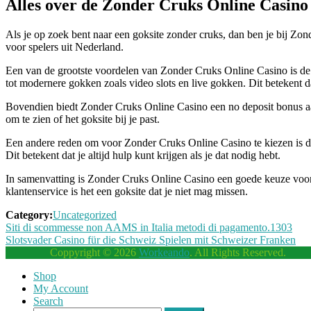
Alles over de Zonder Cruks Online Casino
Als je op zoek bent naar een goksite zonder cruks, dan ben je bij Zon
voor spelers uit Nederland.
Een van de grootste voordelen van Zonder Cruks Online Casino is de 
tot modernere gokken zoals video slots en live gokken. Dit betekent dat 
Bovendien biedt Zonder Cruks Online Casino een no deposit bonus aa
om te zien of het goksite bij je past.
Een andere reden om voor Zonder Cruks Online Casino te kiezen is de
Dit betekent dat je altijd hulp kunt krijgen als je dat nodig hebt.
In samenvatting is Zonder Cruks Online Casino een goede keuze voor 
klantenservice is het een goksite dat je niet mag missen.
Category:
Uncategorized
Post
Previous
Siti di scommesse non AAMS in Italia metodi di pagamento.1303
post:
Next
Slotsvader Casino für die Schweiz Spielen mit Schweizer Franken
navigation
post:
Coppyright © 2026
Workeando
. All Rights Reserved.
Shop
My Account
Search