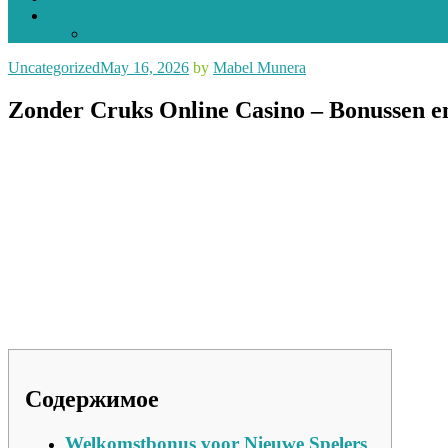
USD $
COP $
Categories
Uncategorized
May 16, 2026
by
Mabel Munera
Zonder Cruks Online Casino – Bonussen en
Содержимое
Welkomstbonus voor Nieuwe Spelers