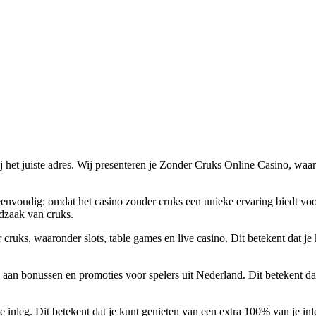
ij het juiste adres. Wij presenteren je Zonder Cruks Online Casino, waa
voudig: omdat het casino zonder cruks een unieke ervaring biedt voor
dzaak van cruks.
ruks, waaronder slots, table games en live casino. Dit betekent dat j
 aan bonussen en promoties voor spelers uit Nederland. Dit betekent da
inleg. Dit betekent dat je kunt genieten van een extra 100% van je i