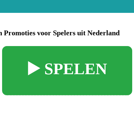
 Promoties voor Spelers uit Nederland
▶️ SPELEN